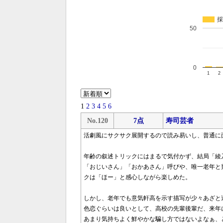
採
50
0
1
2
1
2
3
4
5
6
No.120
7点
寿司芸者
活劇風にサクサク展開するので読み易いし、普通に
年齢の叙述トリックにはまるで気付かず、結局「綾
「おじいさん」「おかあさん」呼びや、唯一老年と
クは「ほー」と感心しながら楽しめた。
しかし、老年でも意気軒高を示す描写が少々あざと
色恋ぐらいは良いとして、高校の先輩後輩だ、来年
あまり気持ちよく鮮やかな騙し方ではないよなぁ、