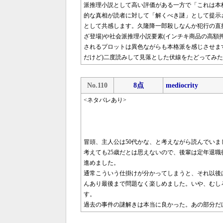
派推理小説として高い評価がある一方で「これは本
的な真相が読者に対して「解くべき謎」として提示
として共感します。久隆降一郎殺しなんか犯行の直
ざ登場)や社会派推理小説要素(インチキ商品の高額
されるプロットは異色ながらも本格派を感じさせま
だけど)二度読みして見落とした伏線をたどってみ
No.110
8点
mediocrity
<ネタバレあり>
冒頭、主人公は50代かな、と考えながら読んでいま
考えても25歳だとは思えないので、後輩は定年退職
進めました。
通常こういう仕掛けが分かってしまうと、それ以後
んあり最後まで問題なく楽しめました。いや、むし
す。
過去の事件の謎解きは本当に良かった。あの部分だ