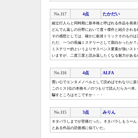
No.117
4点
たかだい
綾辻行人らと同時期に新本格と呼ばれる作品を発表
どんでん返しの分野において度々傑作と紹介される
その感想としては、確かに叙述トリックそのものは
ただ、一つの長編ミステリーとして面白かったか？
ミステリー的というよりサスペンス要素が強いスト
いますが、二度三度と読み返したくなる魅力がある
No.116
4点
ALFA
寛い心でエンタメノベルとして読めばそれなりに楽し
このミス1位の本格モノのつもりで読んだらカベ本
騙すところはそこですか・・・
No.115
3点
みりん
ネタバラしまでが苦痛だった。ネタバラしもうーん
とある作品の読後感に似ていた。