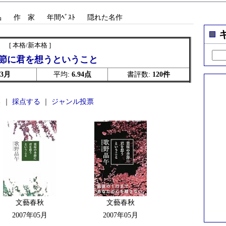
品
作 家
年間ﾍﾞｽﾄ
隠れた名作
[ 本格/新本格 ]
節に君を想うということ
03月
平均:
6.94点
書評数:
120件
 ｜
採点する
｜
ジャンル投票
文藝春秋
文藝春秋
2007年05月
2007年05月