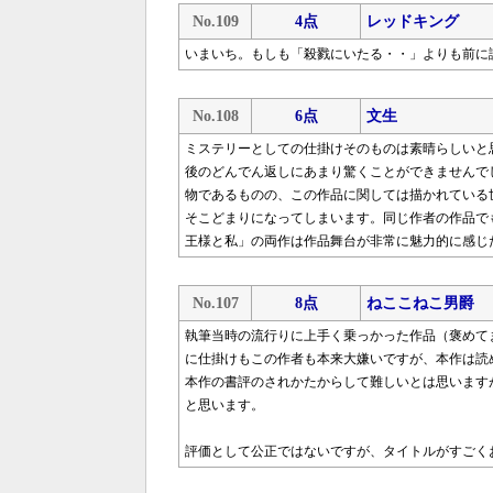
No.109
4点
レッドキング
いまいち。もしも「殺戮にいたる・・」よりも前に
No.108
6点
文生
ミステリーとしての仕掛けそのものは素晴らしいと
後のどんでん返しにあまり驚くことができませんで
物であるものの、この作品に関しては描かれている
そこどまりになってしまいます。同じ作者の作品で
王様と私」の両作は作品舞台が非常に魅力的に感じ
No.107
8点
ねここねこ男爵
執筆当時の流行りに上手く乗っかった作品（褒めて
に仕掛けもこの作者も本来大嫌いですが、本作は読
本作の書評のされかたからして難しいとは思います
と思います。
評価として公正ではないですが、タイトルがすごく