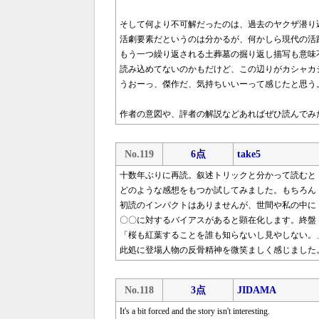
そして何より不可解だったのは、過去のヤクザ潜り
活劇要素だというのは分かるが、何かしら現代の活
もう一つ繰り返される土葬墓の掘り返し描写も意味
読み込めてないのかもだけど、この辺りがカシャカ
うおーっ、傑作だ、気持ちいいーって感じたと思う
作者の意図や、評者の解説などあればぜひ読んでみ
No.119
6点
take5
十数年ぶりに再読。叙述トリックと分かって読むと
どのような感想をもつか試してみました。もちろん
初読のインパクトはありませんが、世間や私の中に
〇〇に対するバイアスがあると顕在化します。終盤
「桜も紅葉することを誰も知らないし見やしない。
此処に登場人物の反骨精神を微笑ましく感じました
No.118
3点
JIDAMA
It's a bit forced and the story isn't interesting.