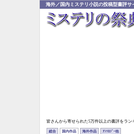
海外／国内ミステリ小説の投稿型書評サ
皆さんから寄せられた5万件以上の書評をラン
総合
国内作品
海外作品
ｱﾝｿﾛｼﾞｰ他