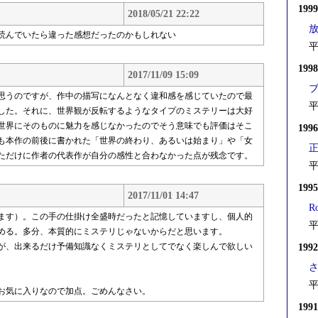
199
2018/05/21 22:22
読んでいたら違った感想だったのかもしれない
平
199
2017/11/09 15:09
思うのですが、作中の描写になんとなく違和感を感じていたので最
平
した。それに、世界観が反転するようなタイプのミステリーは大好
世界にそのものに魅力を感じなかったのでそう意味でも評価はそこ
199
も本作の前後に書かれた「世界の終わり、あるいは始まり」や「女
ただけに作者の代表作が自分の感性と合わなかった点が残念です。
平
199
2017/11/01 14:47
R
ます）。この手の仕掛け全盛時だったと記憶していますし、個人的
平
める。多分、本質的にミステリじゃないからだと思います。
が、出来るだけ予備知識なくミステリとしてでなく楽しんで欲しい
199
平
お気に入りなので加点。ごめんなさい。
199