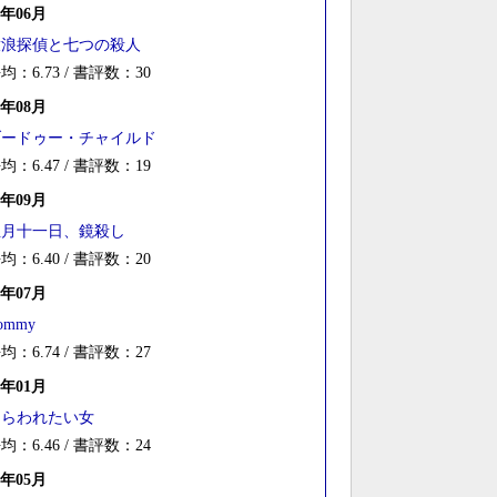
9年06月
放浪探偵と七つの殺人
均：6.73 / 書評数：30
8年08月
ブードゥー・チャイルド
均：6.47 / 書評数：19
6年09月
正月十一日、鏡殺し
均：6.40 / 書評数：20
5年07月
ommy
均：6.74 / 書評数：27
2年01月
さらわれたい女
均：6.46 / 書評数：24
1年05月