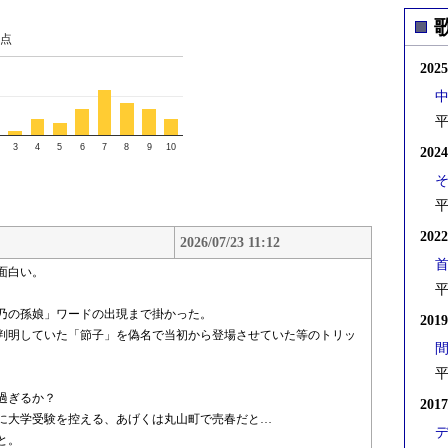
点
202
平
3
4
5
6
7
8
9
10
202
平
202
2026/07/23 11:12
面白い。
平
乃の孫娘」ワードの出現まで掛かった。
201
判明していた「節子」を偽名で当初から登場させていた等のトリッ
平
過ぎるか？
201
に大学受験を控える、あげくは丸山町で売春だと…
と。