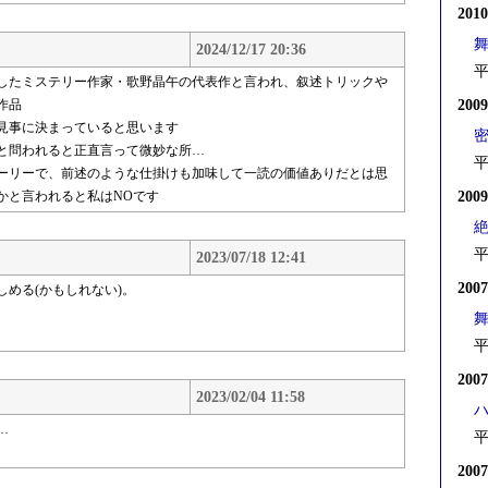
201
2024/12/17 20:36
平
したミステリー作家・歌野晶午の代表作と言われ、叙述トリックや
作品
200
見事に決まっていると思います
密
と問われると正直言って微妙な所…
平
ーリーで、前述のような仕掛けも加味して一読の価値ありだとは思
かと言われると私はNOです
200
平
2023/07/18 12:41
200
める(かもしれない)。
。
平
200
2023/02/04 11:58
…
平
200