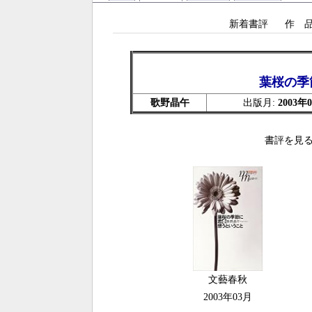
新着書評
作 
葉桜の季
歌野晶午
出版月:
2003年
書評を見る
文藝春秋
2003年03月