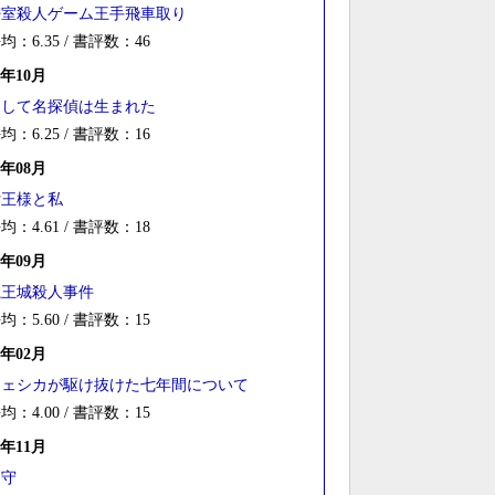
密室殺人ゲーム王手飛車取り
均：6.35 / 書評数：46
5年10月
そして名探偵は生まれた
均：6.25 / 書評数：16
5年08月
女王様と私
均：4.61 / 書評数：18
4年09月
魔王城殺人事件
均：5.60 / 書評数：15
4年02月
ジェシカが駆け抜けた七年間について
均：4.00 / 書評数：15
3年11月
家守