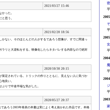
2021/03/27 15:46
平
なかった。
200
だと思う。
平
2021/02/20 18:56
200
しかない。そのほとんどの人がするであろう想像が、すでに間違っ
ガラリと大逆転をする。映像化したらネタバレする内容なので絶対
平
200
2020/10/30 20:15
平
が策定されている。トリックの作りとともに、見えない人に気づか
200
心地良い。
せぶりで中途半端な気がした。
平
200
2020/05/27 20:37
名であろう2003年発表の本書は実によく考え抜かれた作品です。本格