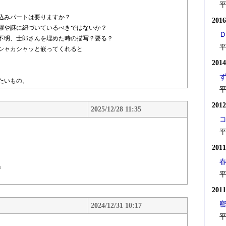
平
込みパートは要りますか？
201
躍や謎に紐づいているべきではないか？
不明、士郎さんを埋めた時の描写？要る？
平
シャカシャッと嵌ってくれると
。
201
たいもの。
平
201
2025/12/28 11:35
平
201
」
平
。
201
2024/12/31 10:17
平