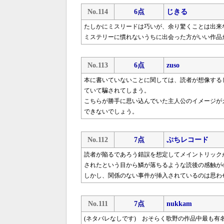
No.114
6点
じきる
たしかにミスリードは巧いが、余り驚くことは出来
ミステリーに慣れないうちに出会った方がいい作品
No.113
6点
zuso
本に書いていないことに関しては、読者が想像する
ていて騙されてしまう。
こちらが勝手に思い込んでいた主人公のイメージが
できないでしょう。
No.112
7点
ぷちレコード
読者が陥るであろう錯誤を想定してメイントリック
されたという目から鱗が落ちるような読後の感触が
しかし、関係のない事件が挿入されているのは思わ
No.111
7点
nukkam
(ネタバレなしです) おそらく歌野の作品中最も有