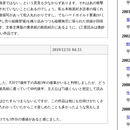
平
格派ではない」という意見も少なからずあります。それはあの衝撃
されていないことにあるのでしょう。私も本格派好き読者の端くれ
200
接描写があって犯人丸わかりですし。でもハードボイルド要素(やく
押し売り組織登場)を織り込みつつも縦横無尽に張られた伏線が回収
平
す。文春文庫版の裏表紙の粗筋紹介にあるように、(三度読みは微妙
たい作品です。
200
2019/12/31 04:15
平
200
平
した。P20で7歳年下の高校3年の後輩がいると判明しましたが、どう
200
後高校に通っていて60代後半、主人公は75歳くらいと想定して読み
平
はひたすらつまらないんですが、この作品は他にも仕掛けがたくさ
ろわかっていたからこそ楽しめたことも多かったような気もしま
200
けでも1作分の価値があると感じました。
平