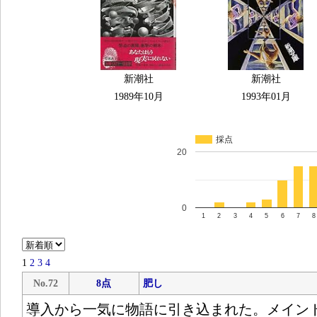
新潮社
新潮社
1989年10月
1993年01月
採点
20
0
1
2
3
4
5
6
7
8
1
2
3
4
No.72
8点
肥し
導入から一気に物語に引き込まれた。メイン