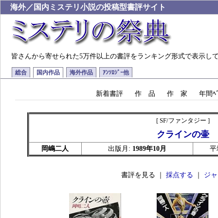
海外／国内ミステリ小説の投稿型書評サイト
皆さんから寄せられた5万件以上の書評をランキング形式で表示し
総合
国内作品
海外作品
ｱﾝｿﾛｼﾞｰ他
新着書評
作 品
作 家
年間ﾍﾞ
[ SF/ファンタジー ]
クラインの壷
岡嶋二人
出版月:
1989年10月
平
書評を見る ｜
採点する
｜
ジャ