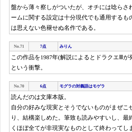
盤から薄々察しがついたが、オチには唸らさ
ームに関する設定は十分現代でも通用するもの
は思えない色褪せぬ名作である。
No.71
7点
みりん
この作品を1987年(解説によるとドラクエⅢ
という衝撃。
No.70
6点
モグラの対義語はモゲラ
読んだのは文庫本版。
自分の好みな現実とそうでないものがまぜこ
り、結構楽しめた。筆致も読みやすいし、最
くほぼ全てが非現実なものとして終わってし