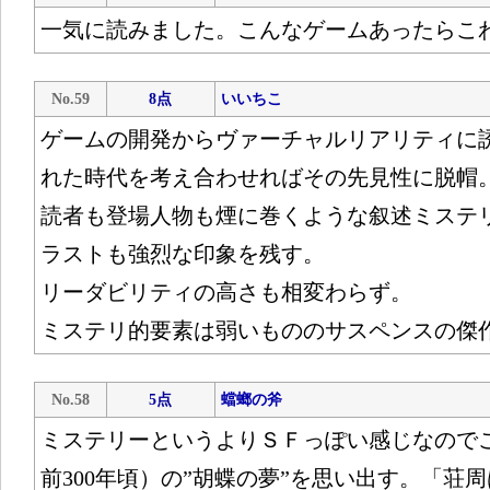
一気に読みました。こんなゲームあったらこ
No.59
8点
いいちこ
ゲームの開発からヴァーチャルリアリティに
れた時代を考え合わせればその先見性に脱帽
読者も登場人物も煙に巻くような叙述ミステ
ラストも強烈な印象を残す。
リーダビリティの高さも相変わらず。
ミステリ的要素は弱いもののサスペンスの傑
No.58
5点
蟷螂の斧
ミステリーというよりＳＦっぽい感じなので
前300年頃）の”胡蝶の夢”を思い出す。「荘