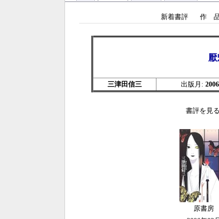
新着書評
作 
厭
三津田信三
出版月:
200
書評を見る
原書房