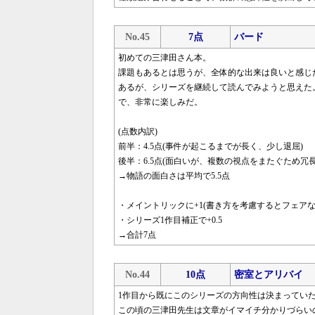
No.45
7点
バード
初めての三津田さん本。
課題もあるとは思うが、全体的な出来は良いと感じ
あるが、シリーズを継続して読んでみようと思えた
で、非常に楽しみだ。
(点数内訳)
前半：4.5点(事件が起こるまでが長く、少し退屈)
後半：6.5点(面白いが、複数の視点をまたぐため冗
→物語の面白さは平均で5.5点
・メイントリックに+1(書き方を考慮するとフェア
・シリーズ1作目補正で+0.5
→合計7点
No.44
10点
密室とアリバイ
1作目から既にこのシリーズの方向性は決まってい
この頃の三津田先生は文章がイマイチ分かりづらい