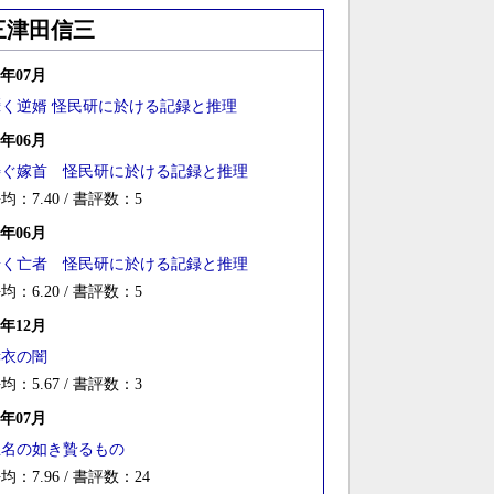
三津田信三
6年07月
囁く逆婿 怪民研に於ける記録と推理
5年06月
寿ぐ嫁首 怪民研に於ける記録と推理
均：7.40 / 書評数：5
3年06月
歩く亡者 怪民研に於ける記録と推理
均：6.20 / 書評数：5
1年12月
赫衣の闇
均：5.67 / 書評数：3
1年07月
忌名の如き贄るもの
均：7.96 / 書評数：24