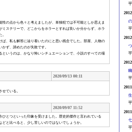
平
201
能性の点から色々と考えましたが、単独犯では不可能としか思えま
平
がミステリーで、どこからをホラーとすれば良いか分からず、ホラ
た。
201
けば、私も解答に辿り着いたのにと思い残念でした。部屋、人物の
いかず、諦めたのが失敗です。
平
るというのは、かなり怖いシチュエーションで、小説のすべての場
201
2020/09/13 00:11
平
201
させている。
平
2020/09/07 11:52
201
今ひとつといった印象を受けました。歴史的傑作と言われている
などと比べると、少し苦しいのではないでしょうか。
平