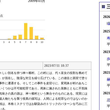
月
2009年03月
点
202
202
3
4
5
6
7
8
9
10
平
202
平
2023/07/11 18:37
202
々しい別名を持つ神々櫛村。この村には、代々巫女の役割を務めて
」が混在し、陰湿な対立を繰り広げている。この迷信と因習で塗り
事件に遭遇する。そしてこの事件を皮切りに、変死体が村のあちこ
平
いくつかは不可能犯罪であり、死体に施された装飾とともに不気味
202
気味さの真の源は、神々櫛村という舞台そのものにある。現実には
場人物たちを襲う怪異の描写は、人間による犯罪なのではないのか
相は、本格ミステリではお馴染みのトリックのパターンを巧みに三
平
いる。