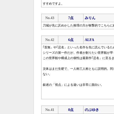
すすめですよ。
No.43
7点
みりん
刀城が先に仄めかした推理の方が衝撃的でこちらに
No.42
6点
ALFA
｢首無」や｢忌名」といった名作を先に読んでいる
シリーズの第一作だが、作者が創りたい世界観が早
この世界観や構成上の個性は最新作｢忌名」に至る
文体はまだ生硬で、一人称三人称ともに説明的。同
ない。
叙述の「視点」による違いは非常に面白い。
No.41
8点
のぶゆき