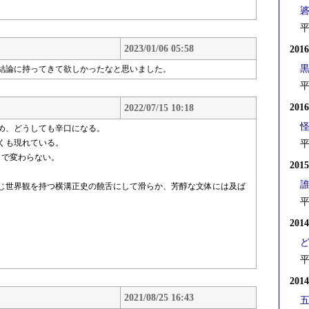
平
2023/01/06 05:58
201
結論に持ってきて欲しかったなと思いました。
平
201
2022/07/15 10:18
ため、どうしても辛口になる。
くも現れている。
平
まで変わらない。
201
じ世界観を持つ横溝正史の饒舌にして滑らか、芳醇な文体には及ば
平
201
平
201
2021/08/25 16:43