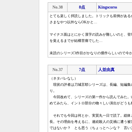
No.38
8点
Kingscorss
とても楽しく拝読しました。トリックも前例がある
さまなやつ以外ならOKかと…
マイナス面はとにかく漢字の読みが難しいのと、登
を覚えるまでが結構苦痛でした…
未読のシリーズ3作目がかなりの傑作らしいので今
No.37
7点
人並由真
（ネタバレなし）
現状の評者は刀城言耶シリーズは、長編、短編集
り。
今回改めて、シリーズの第一作から読んでみた。
めてみたら、イントロ部分の物々しい演出がどうも
それでも今回は何とか、実質丸一日で読了。総体
長。その理由を考えるに、連続殺人の災禍に遭う被
ではないか？ とも思う（ちょっとヘンな？ 言い