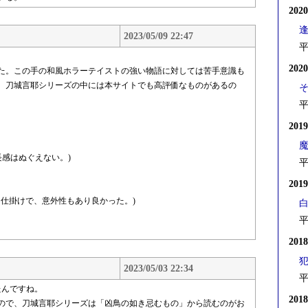
202
2023/05/09 22:47
平
202
た。この手の和風ホラーテイストの強い物語に対しては苦手意識も
。刀城言耶シリーズの中には本サイトでも高評価なものがあるの
平
201
長感はぬぐえない。)
平
201
な仕掛けで、意外性もあり良かった。)
平
201
2023/05/03 22:34
平
たんですね。
201
ので、刀城言耶シリーズは「凶鳥の如き忌むもの」から読むのがお