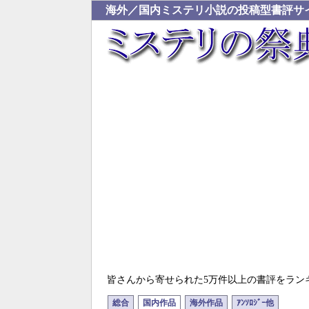
海外／国内ミステリ小説の投稿型書評サ
皆さんから寄せられた5万件以上の書評をラン
総合
国内作品
海外作品
ｱﾝｿﾛｼﾞｰ他