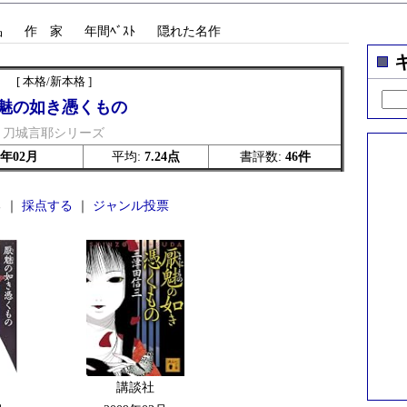
品
作 家
年間ﾍﾞｽﾄ
隠れた名作
[ 本格/新本格 ]
魅の如き憑くもの
刀城言耶シリーズ
6年02月
平均:
7.24点
書評数:
46件
 ｜
採点する
｜
ジャンル投票
講談社