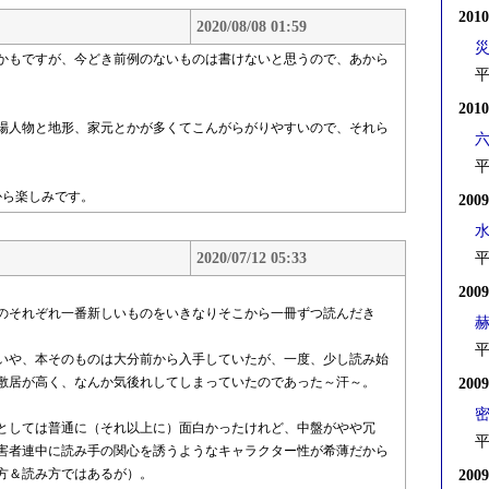
201
2020/08/08 01:59
かもですが、今どき前例のないものは書けないと思うので、あから
平
201
場人物と地形、家元とかが多くてこんがらがりやすいので、それら
平
から楽しみです。
200
2020/07/12 05:33
平
200
のそれぞれ一番新しいものをいきなりそこから一冊ずつ読んだき
平
いや、本そのものは大分前から入手していたが、一度、少し読み始
敷居が高く、なんか気後れしてしまっていたのであった～汗～。
200
としては普通に（それ以上に）面白かったけれど、中盤がやや冗
平
害者連中に読み手の関心を誘うようなキャラクター性が希薄だから
方＆読み方ではあるが）。
200