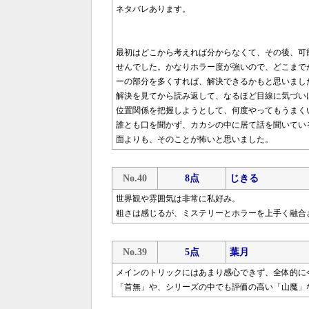
ネタバレあります。
最初はどこから考えれば分からなくて、その後、可
せんでした。かなりホラー度が強いので、どこまで
ーの部分を多くすれば、解決できるかもと思いまし
解決を見てから読み返して、なるほど目線に気づい
位置関係を把握しようとして、何度やってもうまく
誰とも口を聞かず、カカシの中に居て話を聞いてい
面よりも、そのことが怖いと思いました。
No.40
8点
じきる
世界観や雰囲気は非常に私好み。
粗さは感じるが、ミステリーとホラーを上手く融合
No.39
5点
葉月
メインのトリックにはあまり感心できず、全体的に
「首無」や、シリーズの中でも評価の高い「山魔」