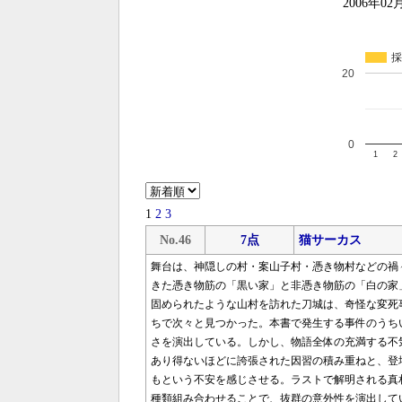
2006年02
採
20
0
1
2
1
2
3
No.46
7点
猫サーカス
舞台は、神隠しの村・案山子村・憑き物村などの禍
きた憑き物筋の「黒い家」と非憑き物筋の「白の家
固められたような山村を訪れた刀城は、奇怪な変死
ちで次々と見つかった。本書で発生する事件のうち
さを演出している。しかし、物語全体の充満する不
あり得ないほどに誇張された因習の積み重ねと、登
もという不安を感じさせる。ラストで解明される真
種類組み合わせることで、抜群の意外性を演出して