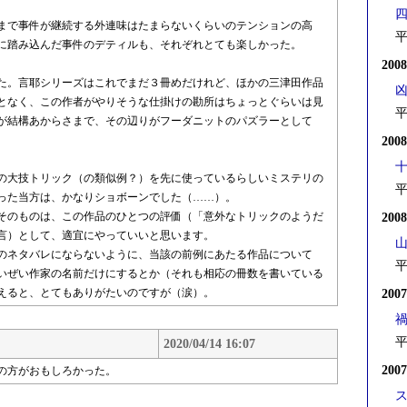
まで事件が継続する外連味はたまらないくらいのテンションの高
平
に踏み込んだ事件のデティルも、それぞれとても楽しかった。
200
た。言耶シリーズはこれでまだ３冊めだけれど、ほかの三津田作品
となく、この作者がやりそうな仕掛けの勘所はちょっとぐらいは見
平
が結構あからさまで、その辺りがフーダニットのパズラーとして
200
の大技トリック（の類似例？）を先に使っているらしいミステリの
平
った当方は、かなりショボーンでした（……）。
そのものは、この作品のひとつの評価（「意外なトリックのようだ
200
言）として、適宜にやっていいと思います。
のネタバレにならないように、当該の前例にあたる作品について
平
せいぜい作家の名前だけにするとか（それも相応の冊数を書いている
えると、とてもありがたいのですが（涙）。
200
平
2020/04/14 16:07
200
の方がおもしろかった。