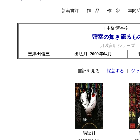
新着書評
作 品
作 家
年間ﾍﾞ
[ 本格/新本格 ]
密室の如き籠るも
刀城言耶シリーズ
三津田信三
出版月:
2009年04月
書評を見る ｜
採点する
｜
ジャ
講談社