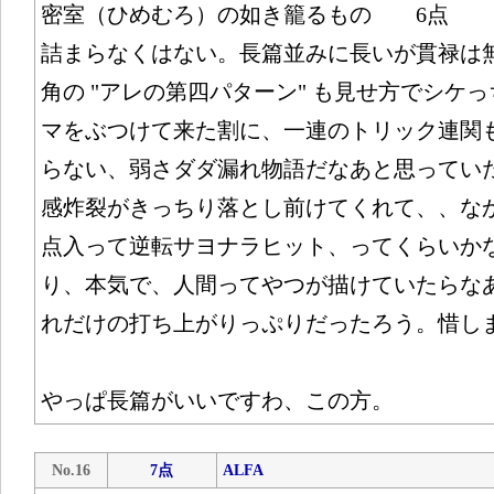
密室（ひめむろ）の如き籠るもの 6点
詰まらなくはない。長篇並みに長いが貫禄は
角の "アレの第四パターン" も見せ方でシケ
マをぶつけて来た割に、一連のトリック連関
らない、弱さダダ漏れ物語だなあと思ってい
感炸裂がきっちり落とし前けてくれて、、なか
点入って逆転サヨナラヒット、ってくらいか
り、本気で、人間ってやつが描けていたらな
れだけの打ち上がりっぷりだったろう。惜し
やっぱ長篇がいいですわ、この方。
No.16
7点
ALFA