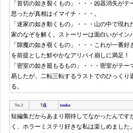
「首切の如き裂くもの」・・・凶器消失がテ
思ったが真相はイマイチ・・・。
「迷家の如き動くもの」・・・山の中で現れ
家のなぞを解く。ストーリーは面白いがイン
「隙魔の如き覗くもの」・・・これが一番好
を前提とした鮮やかなアリバイ崩しに満足！
「密室の如き籠もるもの」・・・密室がテー
易したが、二転三転するラストでのひっくり
る。
No.3
7点
touko
短編集だからあまり期待してなかったんです
く、ホラーミステリ好きな私は楽しめました