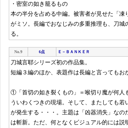
・密室の如き籠るもの
本の半分を占める中編。被害者が見せた「凍
がミソ。長編でおなじみの多重推理も、刀城
る。
No.9
6点
Ｅ－ＢＡＮＫＥＲ
刀城言耶シリーズ初の作品集。
短編３編のほか、表題作は長編と言ってもお
①「首切の如き裂くもの」＝喉切り魔が何人
ういわくつきの現場。そして、またしても若
が発生する・・・。主題は「凶器消失」なの
は斬新。ただ、何となくビジュアル的には説