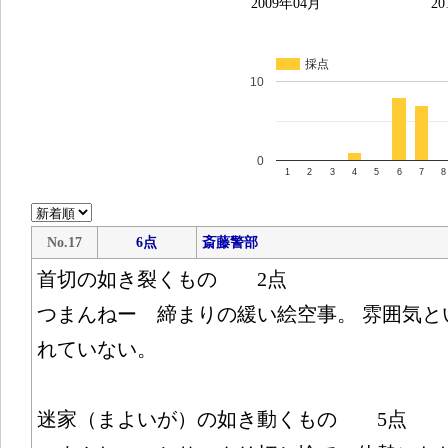
2009年04月
20
採点
10
0
1
2
3
4
5
6
7
8
No.17
6点
斎藤警部
首切の如き裂くもの 2点
つまんねー 締まりの緩い絵空事。 雰囲気と
れていない。
迷家（まよいが）の如き動くもの 5点