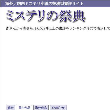
海外／国内ミステリ小説の投稿型書評サイト
皆さんから寄せられた5万件以上の書評をランキング形式で表示し
総合
国内作品
海外作品
ｱﾝｿﾛｼﾞｰ他