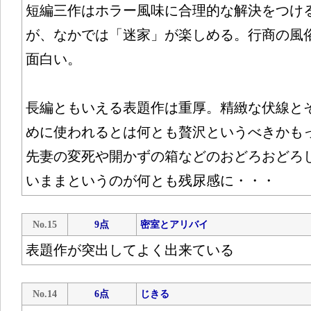
短編三作はホラー風味に合理的な解決をつけ
が、なかでは「迷家」が楽しめる。行商の風
面白い。
長編ともいえる表題作は重厚。精緻な伏線と
めに使われるとは何とも贅沢というべきかも
先妻の変死や開かずの箱などのおどろおどろ
いままというのが何とも残尿感に・・・
No.15
9点
密室とアリバイ
表題作が突出してよく出来ている
No.14
6点
じきる