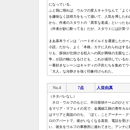
になっている。
ふと我に帰れば、ウルフの変人キャラなんて「よく考
を嫌味なく説得力をもって描いて、人気を博したわ
から、作者のスタウトの「異常な老成」といったも
（作者が妙に酔ってる）だが、スタウトには計算づ
まあ基本ラインは「ハードボイルドを通過したホー
小説」だから、よく「本格」カテに入れられはする
りも、探偵が仕掛ける犯人への罠が興味の主眼なこ
争」が話の軸になるけども、これが成功しているか
一番好きなシーンはキャディの子供たちを集めてワ
「大人」な冷静さを強く印象付けられた。
No.4
7点
人並由真
（ネタバレなし）
ネロ・ウルフのもとに、外注探偵チームのひとり
るマリア・マフェイの兄で、金属細工師の青年カル
はマリアと面談ののち、「ぼく」ことアーチー・グ
ロのアパートで、彼がいなくなる直前、電話を受け
い、彼女をウルフの事務所に連れてきた。アンナに