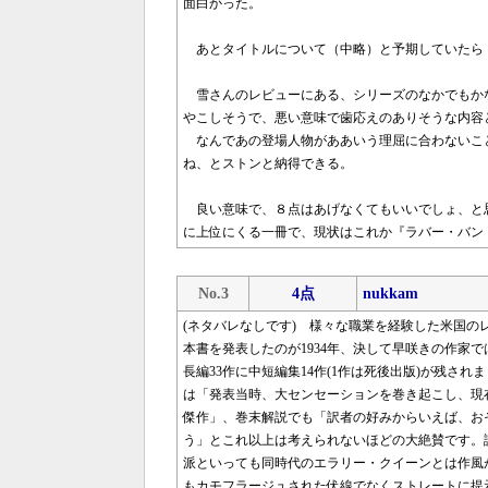
面白かった。
あとタイトルについて（中略）と予期していたら
雪さんのレビューにある、シリーズのなかでもか
やこしそうで、悪い意味で歯応えのありそうな内容
なんであの登場人物がああいう理屈に合わないこ
ね、とストンと納得できる。
良い意味で、８点はあげなくてもいいでしょ、と
に上位にくる一冊で、現状はこれか『ラバー・バン
No.3
4点
nukkam
(ネタバレなしです) 様々な職業を経験した米国のレッ
本書を発表したのが1934年、決して早咲きの作家
長編33作に中短編集14作(1作は死後出版)が残さ
は「発表当時、大センセーションを巻き起こし、現
傑作」、巻末解説でも「訳者の好みからいえば、お
う」とこれ以上は考えられないほどの大絶賛です。
派といっても同時代のエラリー・クイーンとは作風
もカモフラージュされた伏線でなくストレートに提