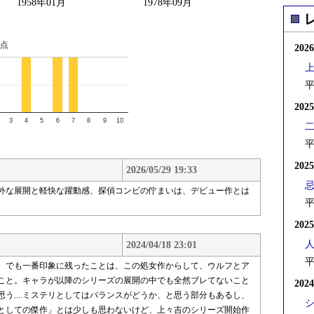
1958年01月
1978年09月
点
202
平
202
3
4
5
6
7
8
9
10
平
202
2026/05/29 19:33
外な展開と軽快な躍動感、探偵コンビの佇まいは、デビュー作とは
平
202
2024/04/18 23:01
平
。でも一番印象に残ったことは、この処女作からして、ウルフとア
こと。キャラが以降のシリーズの展開の中でも全然ブレてないこと
202
う....ミステリとしてはバランスがどうか、と思う部分もあるし、
としての傑作」とは少しも思わないけど、上々吉のシリーズ開始作