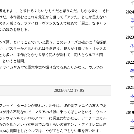
平
えるよ...」と呆れるくらいなものだと思うんだ。しかも天才。それ
202
けだ。本作読むとこれを最初から狙って「アテた」としか思えない
のさえ感じる。ファイロ・ヴァンスなんて極めて「厨二」なキャラ
平
くの凄みを感じる。
202
ムズ譚」ということでいいと思う。このシリーズは確かに「名探偵
が、パズラーかと言われれば全然違う。犯人が仕掛けるトリックよ
平
とも多い。本作だとかなり早く犯人が割れて「犯人とウルフの闘
、というと疑問。
202
イワイガヤガヤで重大事実を掘り当てるあたりかなぁ。ウルフの
平
202
2023/07/22 17:05
平
フレッド・ダーネンが現れた。用件は、彼の妻ファニイの友人であ
ロが行方不明なので、マリアの相談に乗ってほしいという。ウルフ
201
ッドウィンをカルロのアパートに調査に行かせる。アーチーはカル
るのを見たという女中頭で20歳くらいの娘アンナ・フィオレに出逢
平
執拗な質問をしたウルフは、やがてとんでもない事を言い出す。