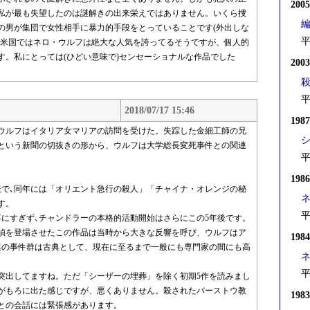
200
私が最も失望したのは謎解きの出来栄えではありません。いくら捜
の男が集団で女性相手に暴力的手段をとっていることです(外出しな
平
。米国ではネロ・ウルフは絶大な人気を誇ってるそうですが、個人的
す。私にとっては(ひどい意味で)センセーショナルな作品でした
200
平
2018/07/17 15:46
198
ウルフはイタリア女マリアの訪問を受けた。失踪した金細工師の兄
という新聞の切抜きの形から、ウルフは大学総長変死事件との関連
平
198
表で､同年には「オリエント急行の殺人」「チャイナ・オレンジの秘
ネ
す。
平
にすぎず､チャンドラーの本格的活動開始はさらにこの5年後です。
偵を登場させたこの作品は当時から大きな反響を呼び、ウルフはア
198
連の事件群は古典として、現在に至るまで一般にも専門家の間にも高
平
出してますね。ただ「シーザーの埋葬」を除く初期5作を読みまし
がもろに出た感じですが、悪くありません。殺されたバーストウ教
198
との会話には緊張感があります。