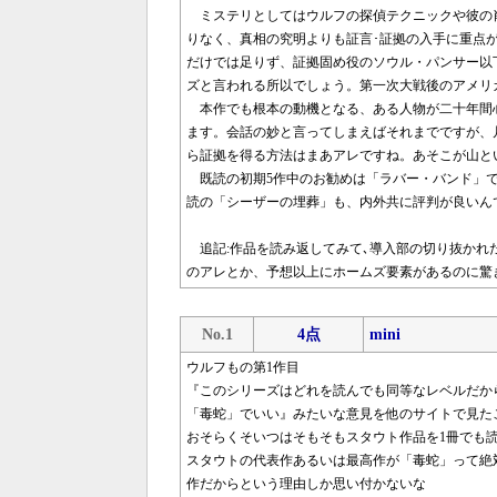
ミステリとしてはウルフの探偵テクニックや彼の
りなく、真相の究明よりも証言･証拠の入手に重点
だけでは足りず、証拠固め役のソウル・パンサー以
ズと言われる所以でしょう。第一次大戦後のアメリ
本作でも根本の動機となる、ある人物が二十年間
ます。会話の妙と言ってしまえばそれまでですが、
ら証拠を得る方法はまあアレですね。あそこが山と
既読の初期5作中のお勧めは「ラバー・バンド」で
読の「シーザーの埋葬」も、内外共に評判が良いん
追記:作品を読み返してみて､導入部の切り抜かれ
のアレとか、予想以上にホームズ要素があるのに驚
No.1
4点
mini
ウルフもの第1作目
『このシリーズはどれを読んでも同等なレベルだか
「毒蛇」でいい』みたいな意見を他のサイトで見た
おそらくそいつはそもそもスタウト作品を1冊でも
スタウトの代表作あるいは最高作が「毒蛇」って絶
作だからという理由しか思い付かないな