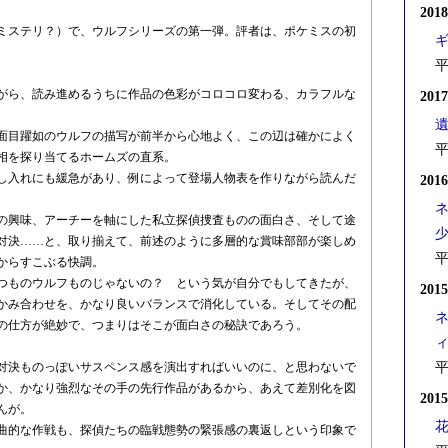
201
のミステリ？）で、ウルフシリーズの第一弾。評者は、ポケミスの初
平
がら、読み進めるうちに作品の色彩がコロコロ変わる、カラフルな
201
面目躍如のウルフの描写が前半から心地よく、この辺は確かによく
平
相を探り当てるホームズの直系。
し入れにも緩急があり、例によって登場人物表を作りながら読んだ
201
の興味、アーチーを軸にした私立探偵捜査ものの面白さ、そして途
対決……と、取り揃えて、前述のように多層的な賞味部部が楽しめ
平
からすこぶる快調。
つものウルフものじゃないの？ という気が自分でもしてきたが、
201
かみ合わせを、かなり良いバランスで消化している。そしてその配
の仕方が絶妙で、つまりはそこが面白さの秘訣であろう。
対決ものっぽいサスペンス感を演出すればいいのに、と思わないで
平
か、かなり強烈なその手の先行作品があるから、あえて差別化を図
201
んが。
曲的な作戦も、探偵たちの臨戦態勢の緊張感の裏返しという印象で