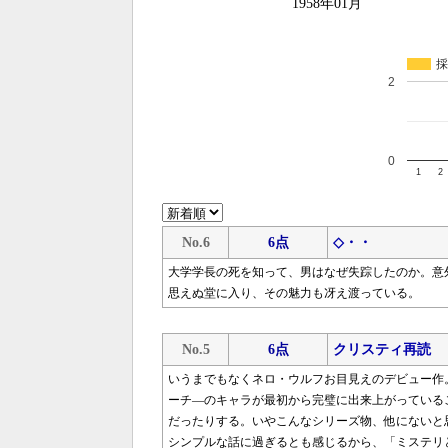
1958年01月
採
2
0
1
2
No.6
6点
◇・・
大学学長の死を知って、男はなぜ失踪したのか。意
思えぬ堂に入り、その魅力も冴え渡っている。
No.5
6点
クリスティ再読
いうまでもなくネロ・ウルフお目見えのデビュー作
ーチ―のキャラが最初から完璧に出来上がっている
だったりする。いやこんなシリーズ物、他にないと思
シンプルな話に過ぎるとも感じるから、「ミステリ