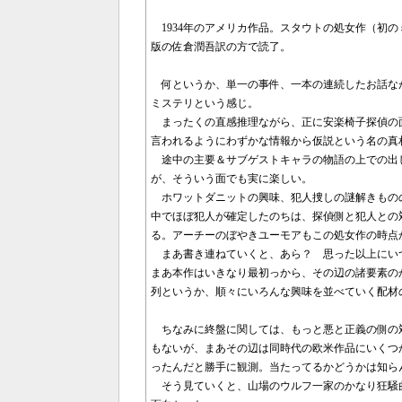
1934年のアメリカ作品。スタウトの処女作（初
版の佐倉潤吾訳の方で読了。
何というか、単一の事件、一本の連続したお話な
ミステリという感じ。
まったくの直感推理ながら、正に安楽椅子探偵の
言われるようにわずかな情報から仮説という名の真
途中の主要＆サブゲストキャラの物語の上での出
が、そういう面でも実に楽しい。
ホワットダニットの興味、犯人捜しの謎解きもの
中でほぼ犯人が確定したのちは、探偵側と犯人との
る。アーチーのぼやきユーモアもこの処女作の時点
まあ書き連ねていくと、あら？ 思った以上にい
まあ本作はいきなり最初っから、その辺の諸要素の
列というか、順々にいろんな興味を並べていく配材
ちなみに終盤に関しては、もっと悪と正義の側の
もないが、まあその辺は同時代の欧米作品にいくつ
ったんだと勝手に観測。当たってるかどうかは知ら
そう見ていくと、山場のウルフ一家のかなり狂騒