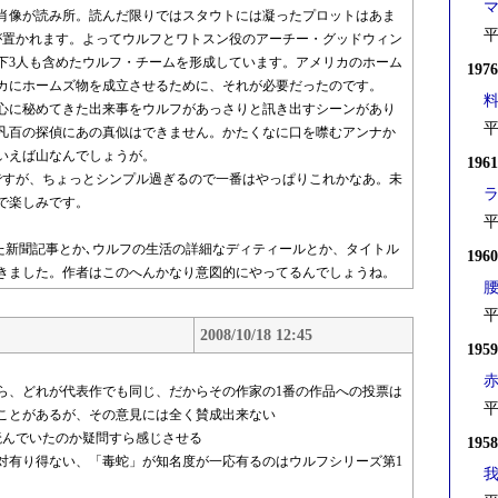
肖像が読み所。読んだ限りではスタウトには凝ったプロットはあま
平
が置かれます。よってウルフとワトスン役のアーチー・グッドウィン
下3人も含めたウルフ・チームを形成しています。アメリカのホーム
197
カにホームズ物を成立させるために、それが必要だったのです。
心に秘めてきた出来事をウルフがあっさりと訊き出すシーンがあり
平
凡百の探偵にあの真似はできません。かたくなに口を噤むアンナか
いえば山なんでしょうが。
196
すが、ちょっとシンプル過ぎるので一番はやっぱりこれかなあ。未
で楽しみです。
平
た新聞記事とか､ウルフの生活の詳細なディティールとか、タイトル
196
きました。作者はこのへんかなり意図的にやってるんでしょうね。
平
2008/10/18 12:45
195
ら、どれが代表作でも同じ、だからその作家の1番の作品への投票は
平
ことがあるが、その意見には全く賛成出来ない
読んでいたのか疑問すら感じさせる
195
対有り得ない、「毒蛇」が知名度が一応有るのはウルフシリーズ第1