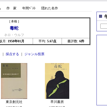
品
作 家
年間ﾍﾞｽﾄ
隠れた名作
[ 本格 ]
毒蛇
ネロ・ウルフ
版月:
1958年01月
平均:
5.67点
書評数:
6件
 ｜
採点する
｜
ジャンル投票
東京創元社
早川書房