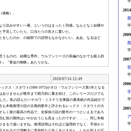
平
201
（後略）。
なり読みやすい一冊、というのはまったく同感。なんとなく結構や
平
と予見していたら、口当たりの良さに驚いた。
200
とをしたのか、の細部での説明もなかなかいい。ああ、なるほど
平
思うものの、結構な秀作。ウルフシリーズの長編のなかでも個人的
200
ド』『黄金の蜘蛛』あたりかな。
平
2020/07/14 22:49
200
クス・スタウト(1886-1975)がネロ・ウルフシリーズ第1作となる
ではありませんが晩年まで精力的に書き続け、このシリーズだけでも
平
れました。私の読んだハヤカワ・ミステリ文庫版の裏表紙の作品紹介で
在も本格推理小説の古典的傑作と評されるレックス・スタウトの大
200
そらく彼の最高の作品で、全探偵小説の傑作の一つといえるであろ
読む前の期待はいやがおうにも高まったのですが．．．。同じ本格
平
がまるで違いますね。推理説明はそれほど論理的でなく、手掛かり
示されるので謎解きに意外性など全くありません。しかも犯人の正