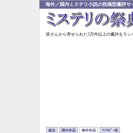
海外／国内ミステリ小説の投稿型書評サ
皆さんから寄せられた5万件以上の書評をラン
総合
国内作品
海外作品
ｱﾝｿﾛｼﾞｰ他