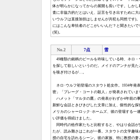
体が明らかになってからの展開も長いです。しかし
査に非協力的だとはいえ、証言を引き出すために大
いウルフは直接加担はしませんが共犯も同然です)
にはこんな卑怯者のどこがいいんだ？と聞きたいで
(笑)。
No.2
7点
雪
49種類の銘柄のビールを吟味している時、ネロ・
を探して欲しいというのだ。メイドのアンナが見た
を嗅ぎ付けるが…。
ネロ･ウルフ初登場のスタウト処女作。1934年発
密」「プレーグ・コートの殺人」が発表されていま
ハメット「マルタの鷹」の発表がわずか4年前の事
新鮮な会話ときびきびした文章に加え、個性的な探
メリカのシャーロック･ホームズ、彼の登場する一
い評価を得続けました。
同時代の他作家たちと比較すると、やはり会話が突
たが、読み難さはこれが一番。スタウトの文学趣味
授の自宅を訪れるシーン。彼の家族、特に教授の妻