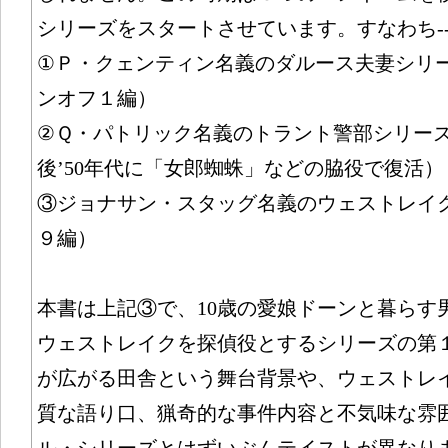
シリーズをスタートさせています。すなわち----
①Ｐ・クェンティン名義のダルース夫妻シリー
ンオフ１編）
②Ｑ・パトリック名義のトラント警部シリーズ（
後’50年代に「女郎蜘蛛」などの脇役で復活）
③ジョナサン・スタッグ名義のウェストレイク
９編）
本書は上記③で、10歳の愛娘ドーンと暮らす
ウェストレイクを探偵役とするシリーズの第
が広がる田舎という舞台背景や、ウェストレ
質な語り口、猟奇的な事件内容と不気味な雰