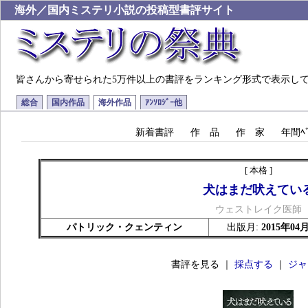
海外／国内ミステリ小説の投稿型書評サイト
皆さんから寄せられた5万件以上の書評をランキング形式で表示し
総合
国内作品
海外作品
ｱﾝｿﾛｼﾞｰ他
新着書評
作 品
作 家
年間ﾍﾞ
[ 本格 ]
犬はまだ吠えてい
ウェストレイク医師
パトリック・クェンティン
出版月:
2015年04
書評を見る ｜
採点する
｜
ジャ