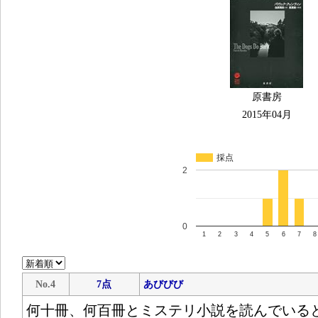
原書房
2015年04月
採点
2
0
1
2
3
4
5
6
7
8
No.4
7点
あびびび
何十冊、何百冊とミステリ小説を読んでいる