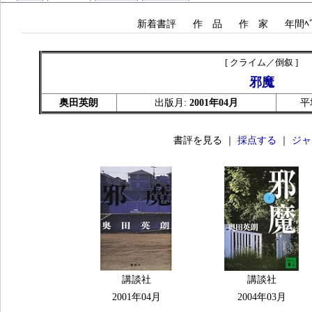
新着書評
作 品
作 家
年間ﾍﾞ
[ クライム／倒叙 ]
邪魔
奥田英朗
出版月:
2001年04月
平
書評を見る ｜
採点する
｜
ジャ
講談社
講談社
2001年04月
2004年03月