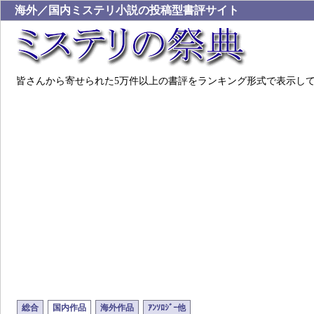
海外／国内ミステリ小説の投稿型書評サイト
皆さんから寄せられた5万件以上の書評をランキング形式で表示し
総合
国内作品
海外作品
ｱﾝｿﾛｼﾞｰ他