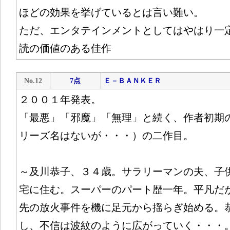
ほどの効果を挙げているとは言い難い。
ただ、エンタテインメントとしてはやはり一
読の価値のある佳作
No.12
7点
Ｅ－ＢＡＮＫＥＲ
２００１年発表。
「最悪」「邪魔」「無理」と続く、作者初期
リーズ名はないが・・・）の二作目。
～及川恭子、３４歳。サラリーマンの夫、子
宅に住む。スーパーのパート歴一年。平凡だ
先の放火事件を機に足元から揺らぎ始める。
し、不信は波紋のように広がっていく・・・