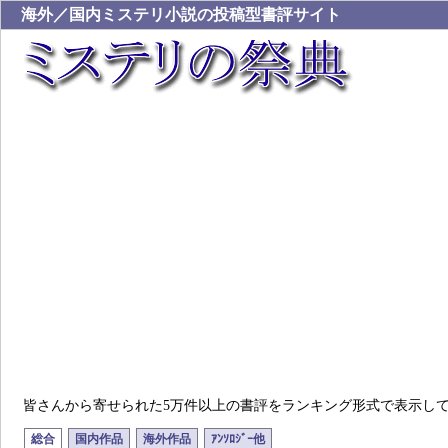
海外／国内ミステリ小説の投稿型書評サイト
皆さんから寄せられた5万件以上の書評をランキング形式で表示し
総合
国内作品
海外作品
ｱﾝｿﾛｼﾞｰ他