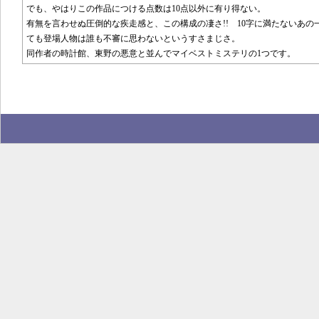
でも、やはりこの作品につける点数は10点以外に有り得ない。
有無を言わせぬ圧倒的な疾走感と、この構成の凄さ!! 10字に満たないあ
ても登場人物は誰も不審に思わないというすさまじさ。
同作者の時計館、東野の悪意と並んでマイベストミステリの1つです。