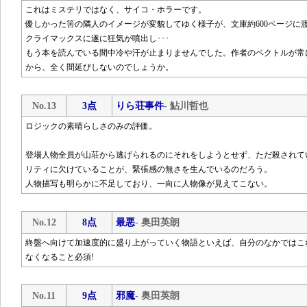
これはミステリではなく、サイコ・ホラーです。
優しかった筈の隣人のイメージが変貌してゆく様子が、文庫約600ページに
クライマックスに遂に狂気が噴出し･･･
もう本を読んでいる間中冷や汗が止まりませんでした。作者のベクトルが常に
から、全く間延びしないのでしょうか。
No.13
3点
りら荘事件
- 鮎川哲也
ロジックの素晴らしさのみの評価。
登場人物全員が山荘から逃げられるのにそれをしようとせず、ただ殺されて
リティに欠けていることが、緊張感の無さを生んでいるのだろう。
人物描写も明らかに不足しており、一向に人物像が見えてこない。
No.12
8点
最悪
- 奥田英朗
終盤へ向けて加速度的に盛り上がっていく物語といえば、自分のなかではこ
なくなること必須!
No.11
9点
邪魔
- 奥田英朗