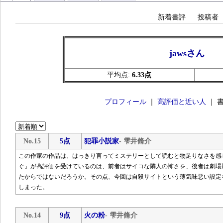
新着書評
投稿者
jawsさん
平均点:
6.33点
プロフィール
｜
高評価と近い人
｜ 
No.15
5点
犯罪小説家
- 雫井脩介
この作家の作品は、はっきり言ってミステリーとして読むと物足りなさを感
ぐ』が高評価を受けているのは、前者はサイコな隣人の怖さを、後者は劇場
たからではないだろうか。その点、今回は自殺サイトという薄気味悪い設定
しまった。
No.14
9点
火の粉
- 雫井脩介