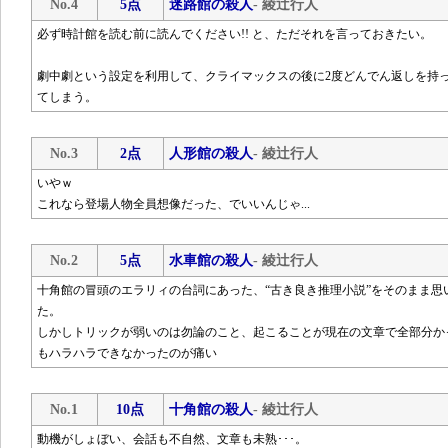
No.4
5点
迷路館の殺人
- 綾辻行人
必ず時計館を読む前に読んでください!! と、ただそれを言っておきたい。
劇中劇という設定を利用して、クライマックスの後に2度どんでん返しを持
てしまう。
No.3
2点
人形館の殺人
- 綾辻行人
いやｗ
これなら登場人物全員想像だった、でいいんじゃ...
No.2
5点
水車館の殺人
- 綾辻行人
十角館の冒頭のエラリィの台詞にあった、“古き良き推理小説”をそのまま思
た。
しかしトリックが弱いのは勿論のこと、起こることが現在の文章で全部分か
もハラハラできなかったのが痛い
No.1
10点
十角館の殺人
- 綾辻行人
動機がしょぼい、会話も不自然、文章も未熟･･･。