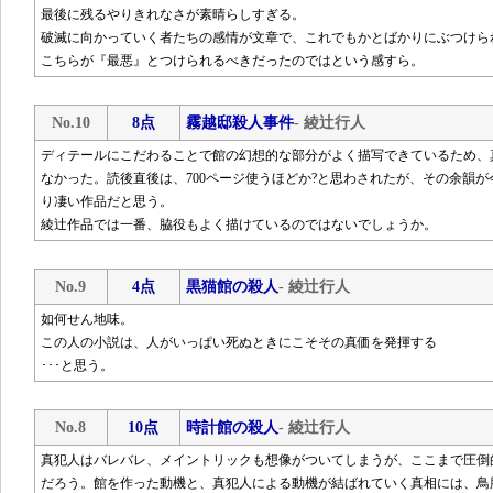
最後に残るやりきれなさが素晴らしすぎる。
破滅に向かっていく者たちの感情が文章で、これでもかとばかりにぶつけら
こちらが『最悪』とつけられるべきだったのではという感すら。
No.10
8点
霧越邸殺人事件
- 綾辻行人
ディテールにこだわることで館の幻想的な部分がよく描写できているため、
なかった。読後直後は、700ページ使うほどか?と思わされたが、その余韻
り凄い作品だと思う。
綾辻作品では一番、脇役もよく描けているのではないでしょうか。
No.9
4点
黒猫館の殺人
- 綾辻行人
如何せん地味。
この人の小説は、人がいっぱい死ぬときにこそその真価を発揮する
･･･と思う。
No.8
10点
時計館の殺人
- 綾辻行人
真犯人はバレバレ、メイントリックも想像がついてしまうが、ここまで圧倒
だろう。館を作った動機と、真犯人による動機が結ばれていく真相には、鳥