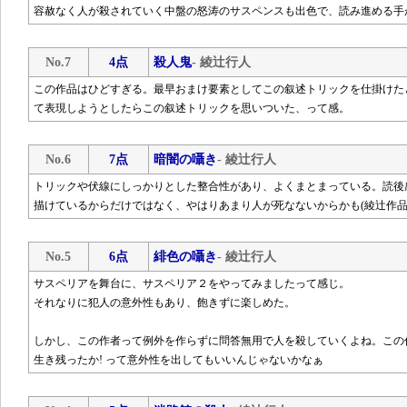
容赦なく人が殺されていく中盤の怒涛のサスペンスも出色で、読み進める手
No.7
4点
殺人鬼
- 綾辻行人
この作品はひどすぎる。最早おまけ要素としてこの叙述トリックを仕掛けた
て表現しようとしたらこの叙述トリックを思いついた、って感。
No.6
7点
暗闇の囁き
- 綾辻行人
トリックや伏線にしっかりとした整合性があり、よくまとまっている。読後
描けているからだけではなく、やはりあまり人が死なないからかも(綾辻作品
No.5
6点
緋色の囁き
- 綾辻行人
サスペリアを舞台に、サスペリア２をやってみましたって感じ。
それなりに犯人の意外性もあり、飽きずに楽しめた。
しかし、この作者って例外を作らずに問答無用で人を殺していくよね。この
生き残ったか! って意外性を出してもいいんじゃないかなぁ