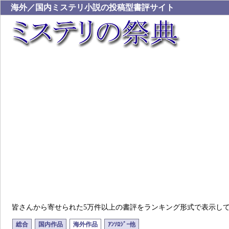
海外／国内ミステリ小説の投稿型書評サイト
皆さんから寄せられた5万件以上の書評をランキング形式で表示し
総合
国内作品
海外作品
ｱﾝｿﾛｼﾞｰ他