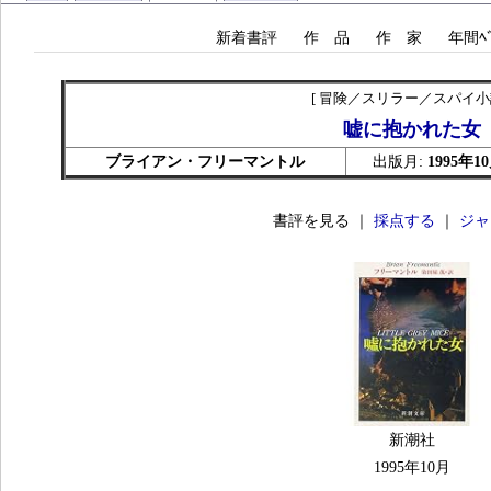
新着書評
作 品
作 家
年間ﾍﾞ
[ 冒険／スリラー／スパイ小説
嘘に抱かれた女
ブライアン・フリーマントル
出版月:
1995年1
書評を見る ｜
採点する
｜
ジャ
新潮社
1995年10月