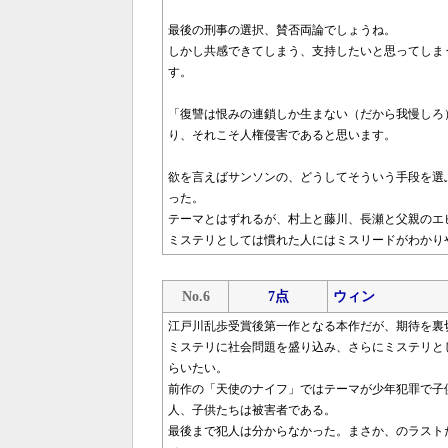
最後の刑事の選択、賛否両論でしょうね。
しかし共感できてしまう、支持したいと思ってしま
す。
「復讐は恨みの連鎖しか生まない（だから我慢しろ
り、それこそ人権侵害であると思います。
欲を言えばサンソンの、どうしてそういう手段を選
った。
テーマとはずれるが、村上と藤川、長瀬と父親のエ
ミステリとしては慣れた人にはミスリードがわかり
No.6
7点
ウィン
江戸川乱歩受賞後第一作となる本作だが、期待を裏
ミステリに社会問題を盛り込み、さらにミステリと
らいたい。
前作の「天使のナイフ」ではテーマが少年犯罪で子
人、子供たちは被害者である。
最後まで犯人は分からなかった。まさか、のラスト