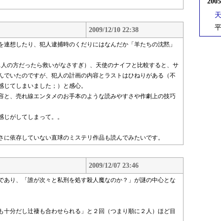
200
平
2009/12/10 22:38
を連想したり、犯人逮捕時のくだりにはなんだか「羊たちの沈黙」
1人の方だったら救いがなさすぎ）、天使のナイフと比較すると、サ
んでいたのですが、犯人の計画の内容とラストはひねりがある（不
感じてしまいました；）と感心。
容と、売れ線エンタメのお手本のような読みやすさや作劇上の技巧
感じがしてしまって。。
さに依存していない直球のミステリ作品も読んでみたいです。
2009/12/07 23:46
であり、「誰が次々と私刑を処す殺人魔なのか？」が謎の中心とな
も十分だし辻褄も合わせられる」と２回（つまり順に２人）ほど目