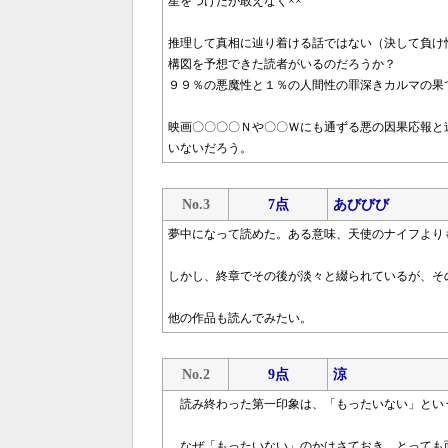
星をつけたが敢えなく××
推理して真相に辿り着ける話ではない（決して負け
構図を予想できた読者がいるのだろうか？
９９％の悪魔性と１％の人間性の罪深きカルマの果
映画〇〇〇〇Ｎや〇〇Ｗにも通ずる悪の因果応報と
いないだろう。
No.3
7点
あびびび
夢中になって読めた。ある意味、天使のナイフより
しかし、終章でその後が淡々と綴られているが、そ
他の作品も読んでみたい。
No.2
9点
涼
読み終わった第一印象は、「もったいない」とい
なぜ「もったいない」のかはさておき、とっても