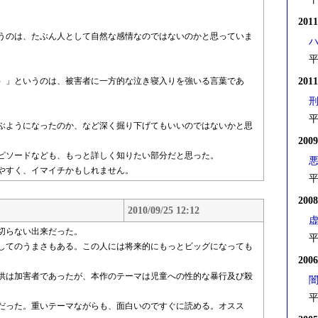
201
うのは、たぶん人として自然な感情なのではないのかと思っていま
平
）」というのは、被害者に一方的な泣き寝入りを強いる言葉であ
201
平
ぶようになったのか、など深く掘り下げてもいいのではないかと思
200
ピソードなども、もっと詳しく知りたい部分だと思った。
やすく、イマイチかもしれません。
平
200
2010/09/25 12:12
切らない出来だった。
平
してのうまさもある。この人には将来的にもっとビッグになっても
200
供は加害者であったが、本作のテーマは児童への性的な暴行及び殺
平
だった。重いテーマながらも、面白いのですぐに読める。オスス