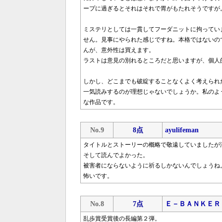
ープに過ぎるとそれはそれで胃がもたれそうですが
ミステリとしては一貫してフーダニットに拘ってい
せん。見事にやられた感じですね。本格ではないの
んが、意外性は買えます。
ラストは意見の別れるところだと思いますが、個人
しかし、どこまでも破綻することなくよく考えられ
一気読みするのが理想じゃないでしょうか。私のよ
な作品です。
No.9
8点
ayulifeman
タイトルとストーリーの概略で敬遠していましたが
そして読んでよかった。
被害者にならないように祈るしかないんでしょうね
怖いです。
No.8
7点
Ｅ－ＢＡＮＫＥＲ
乱歩賞受賞後の長編第２弾。