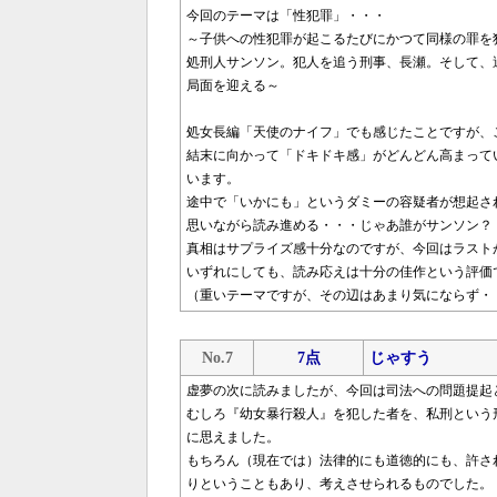
今回のテーマは「性犯罪」・・・
～子供への性犯罪が起こるたびにかつて同様の罪を
処刑人サンソン。犯人を追う刑事、長瀬。そして、
局面を迎える～
処女長編「天使のナイフ」でも感じたことですが、
結末に向かって「ドキドキ感」がどんどん高まって
います。
途中で「いかにも」というダミーの容疑者が想起さ
思いながら読み進める・・・じゃあ誰がサンソン？
真相はサプライズ感十分なのですが、今回はラスト
いずれにしても、読み応えは十分の佳作という評価
（重いテーマですが、その辺はあまり気にならず・
No.7
7点
じゃすう
虚夢の次に読みましたが、今回は司法への問題提起
むしろ『幼女暴行殺人』を犯した者を、私刑という
に思えました。
もちろん（現在では）法律的にも道徳的にも、許さ
りということもあり、考えさせられるものでした。