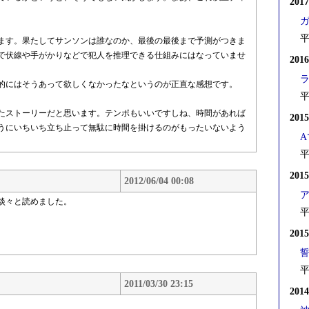
201
。
平
ます。果たしてサンソンは誰なのか、最後の最後まで予測がつきま
で伏線や手がかりなどで犯人を推理できる仕組みにはなっていませ
201
的にはそうあって欲しくなかったなというのが正直な感想です。
平
たストーリーだと思います。テンポもいいですしね、時間があれば
201
うにいちいち立ち止って無駄に時間を掛けるのがもったいないよう
平
201
2012/06/04 00:08
ア
淡々と読めました。
平
。
201
平
2011/03/30 23:15
201