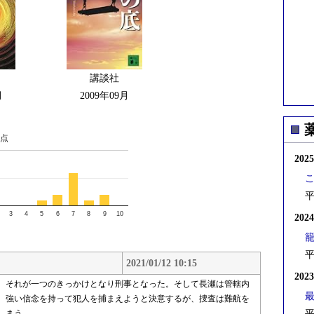
講談社
月
2009年09月
点
202
平
3
4
5
6
7
8
9
10
202
平
2021/01/12 10:15
202
。それが一つのきっかけとなり刑事となった。そして長瀬は管轄内
。強い信念を持って犯人を捕まえようと決意するが、捜査は難航を
いまま第二の事件が起きてしまう。
平