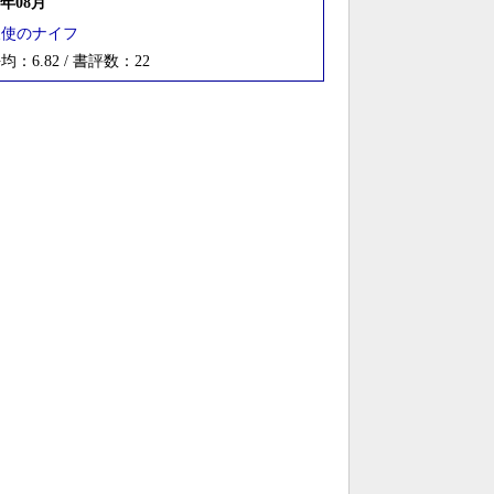
5年08月
天使のナイフ
均：6.82 / 書評数：22