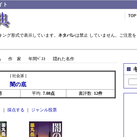
イト
TOP
キング形式で表示しています。
ネタバレ
は禁止 していません。ご注意を
品
作 家
年間ﾍﾞｽﾄ
隠れた名作
[ 社会派 ]
闇の底
月
平均:
7.08点
書評数:
12件
 ｜
採点する
｜
ジャンル投票