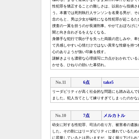
性犯罪を矯正することの難しさは、以前から指摘さ
う。本書では死刑執行人サンソンを名乗る男が、そ
念のもと、男は少女が犠牲になる性犯罪が起こるた
捜査の一翼を担うのが長瀬刑事。やがておぼろげに
闇と向き合わざるをえなくなる。
身勝手な犯行で我が子を失った両親の悲しみや、卑
て共感しやすい心情だけではない異常な性癖を持つ
心のありようが強い印象を残す。
謎解きよりも濃密な心理描写に力点がおかれている
かせる、ひねりの効いた幕切れ。
No.11
6点
take5
リーダビリティが高く社会的な問題にも踏み込んで
ました。犯人当てとして練りすぎてしまったのかな
No.10
7点
メルカトル
幼女に対する性犯罪、司法の在り方、被害者の遺族
した。その割にはリーダビリティに優れているため
に昇華しているとは思いますが、深く掘り下げられ