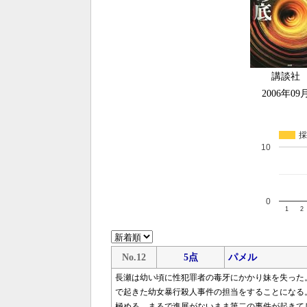
講談社
2006年09
採
10
0
1
2
No.12
5点
パメル
長瀬は幼い頃に性犯罪者の毒牙にかかり妹を失った
で起きた幼女暴行殺人事件の担当をすることになる
極める。まるで進展がな