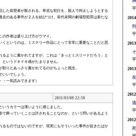
平
犯した前歴者が殺される。卑劣な犯行を、殺人で抑止しようとする
過去のある事件が２人を結びつけ、前代未聞の劇場型犯罪は新たな
201
平
この作者は盛り上げ方がウマイ。
いくというのは、ミステリー作品にとって非常に重要なことだと思
201
れるように書かれてますが、これは「きっとミスリードだろう」と
平
 というドキドキ感がたまりません。
が割りとあっさり書かれてるのがちょっと残念。
201
でいいでしょう。
・・一気読みできます）
平
201
2011/03/08 22:50
というカラーは薄いように感じました。
平
形で葬っていくことは許されることなのか、という問いがあるよう
201
れるものではないのですが、現実にもそういった事件が起きたばか
平