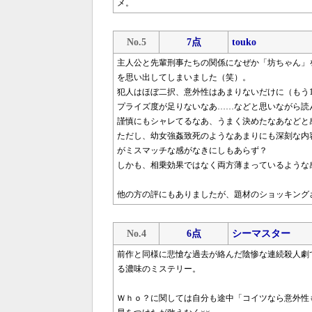
メ。
No.5
7点
touko
主人公と先輩刑事たちの関係になぜか「坊ちゃん」
を思い出してしまいました（笑）。
犯人はほぼ二択、意外性はあまりないだけに（もう
プライズ度が足りないなあ……などと思いながら読
謹慎にもシャレてるなあ、うまく決めたなあなどと
ただし、幼女強姦致死のようなあまりにも深刻な内
がミスマッチな感がなきにしもあらず？
しかも、相乗効果ではなく両方薄まっているような
他の方の評にもありましたが、題材のショッキング
No.4
6点
シーマスター
前作と同様に悲愴な過去が絡んだ陰惨な連続殺人劇
る濃味のミステリー。
Ｗｈｏ？に関しては自分も途中「コイツなら意外性