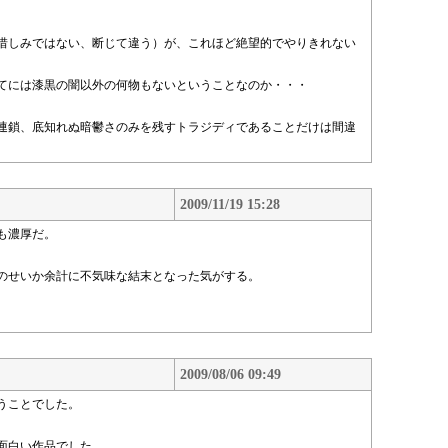
惜しみではない、断じて違う）が、これほど絶望的でやりきれない
てには漆黒の闇以外の何物もないということなのか・・・
連鎖、底知れぬ暗鬱さのみを残すトラジディであることだけは間違
2009/11/19 15:28
も濃厚だ。
のせいか余計に不気味な結末となった気がする。
2009/08/06 09:49
うことでした。
面白い作品でした。