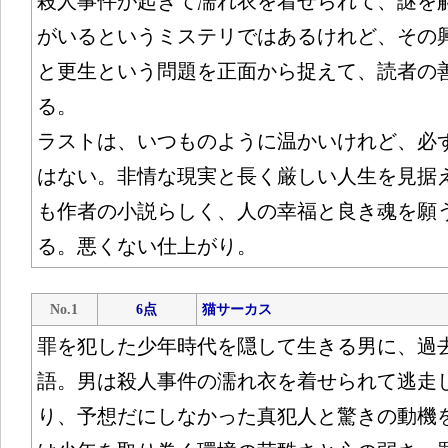
殺人事件が起きて濡れ衣を着せられて、謎を
がいるというミステリではあるけれど、その
と更生という問題を正面から捉えて、読者の
る。
ラストは、いつものように温かいけれど、必
はない。非情な現実と長く厳しい人生を見据
も作者の小説らしく、人の幸福と良き魂を願
る。悪くない仕上がり。
No.1
6点
猫サーカス
罪を犯した少年時代を隠して生きる男に、過
語。男は殺人事件の濡れ衣を着せられて逃走
り、予想だにしなかった真犯人と驚きの動機