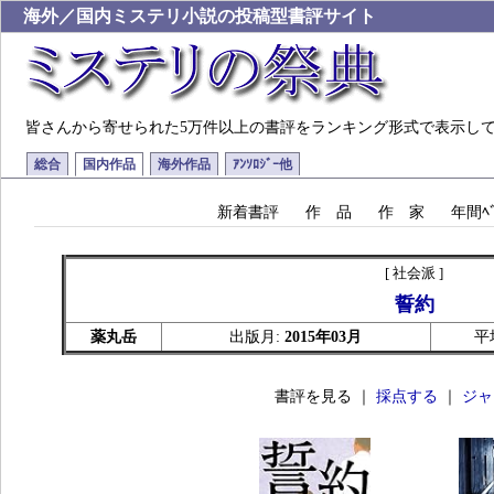
海外／国内ミステリ小説の投稿型書評サイト
皆さんから寄せられた5万件以上の書評をランキング形式で表示し
総合
国内作品
海外作品
ｱﾝｿﾛｼﾞｰ他
新着書評
作 品
作 家
年間ﾍﾞ
[ 社会派 ]
誓約
薬丸岳
出版月:
2015年03月
平
書評を見る ｜
採点する
｜
ジャ