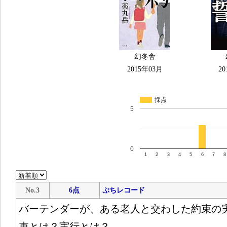
幻冬舎
2015年03月
20
採点
5
0
1
2
3
4
5
6
7
8
No.3
6点
ぷちレコード
バーテンダーが、ある老人と交わした約束の
束とは？実行とは？