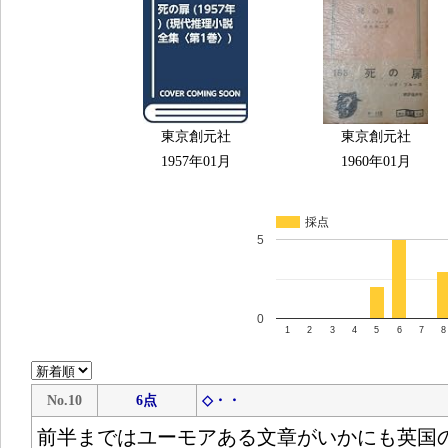
東京創元社
東京創元社
1957年01月
1960年01月
採点
5
0
1
2
3
4
5
6
7
8
No.10
6点
◇・・
前半まではユーモアある文章がいかにも英国