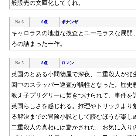
般販売の文庫化してくれ。
No.6
6点
ボナンザ
キャロラスの地道な捜査とユーモラスな展開
ろの詰まった一作。
No.5
8点
ロマン
英国のとある小間物屋で深夜、二重殺人が発
回中のスラッパー巡査が犠牲となった。歴史
教え子プリグリーに焚きつけられて、事件を
英国らしさを感じれる。推理やトリックより
る解決までの冒険小説として読むほうが楽し
二重殺人の真相には驚かされた。お気に入り