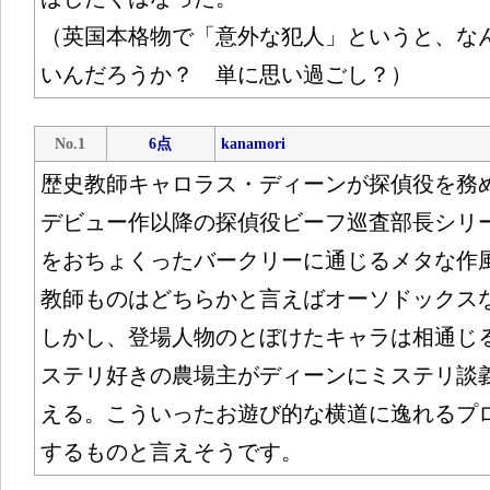
（英国本格物で「意外な犯人」というと、な
いんだろうか？ 単に思い過ごし？）
No.1
6点
kanamori
歴史教師キャロラス・ディーンが探偵役を務
デビュー作以降の探偵役ビーフ巡査部長シリ
をおちょくったバークリーに通じるメタな作
教師ものはどちらかと言えばオーソドックス
しかし、登場人物のとぼけたキャラは相通じ
ステリ好きの農場主がディーンにミステリ談
える。こういったお遊び的な横道に逸れるプ
するものと言えそうです。