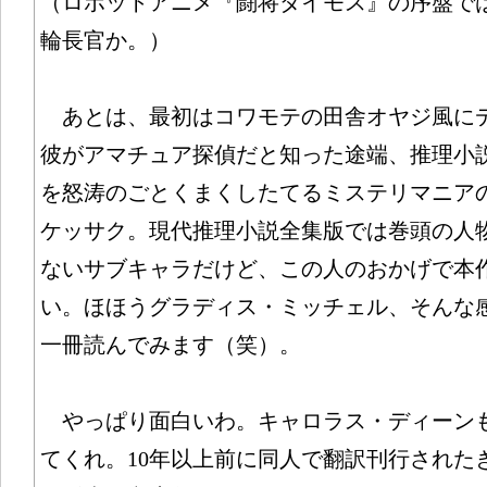
（ロボットアニメ『闘将ダイモス』の序盤で
輪長官か。）
あとは、最初はコワモテの田舎オヤジ風に
彼がアマチュア探偵だと知った途端、推理小
を怒涛のごとくまくしたてるミステリマニア
ケッサク。現代推理小説全集版では巻頭の人
ないサブキャラだけど、この人のおかげで本
い。ほほうグラディス・ミッチェル、そんな
一冊読んでみます（笑）。
やっぱり面白いわ。キャロラス・ディーン
てくれ。10年以上前に同人で翻訳刊行された