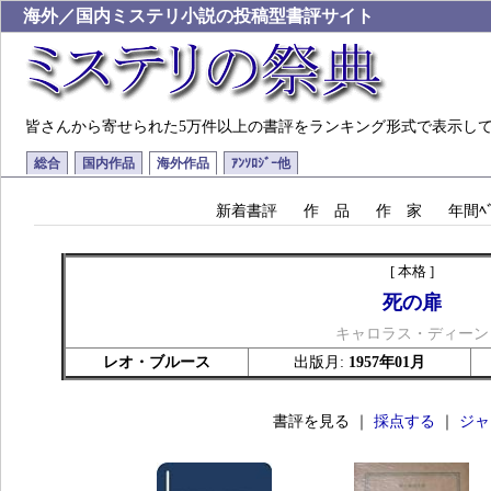
海外／国内ミステリ小説の投稿型書評サイト
皆さんから寄せられた5万件以上の書評をランキング形式で表示し
総合
国内作品
海外作品
ｱﾝｿﾛｼﾞｰ他
新着書評
作 品
作 家
年間ﾍﾞ
[ 本格 ]
死の扉
キャロラス・ディーン
レオ・ブルース
出版月:
1957年01月
書評を見る ｜
採点する
｜
ジャ