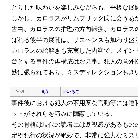
とりした味わいを楽しみながらも、平板な展
しかし、カロラスがリムブリック氏に会うあ
告白、カロラスの推理の方向転換、カロラス
ばれる後半の展開は、サスペンスも加わり盛
カロラスの絵解きも充実した内容で、メイン
台とする事件の再構成はお見事。犯人の意外
妙に張られており、ミスディレクションもき
No.9
6点
いいちこ
事件後における犯人の不用意な言動等には違
ットがそれらを巧みに隠蔽している。
その骨格は現代の読者には既視感があるもの
定や犯行の状況が絶妙で、非常に強力なミス