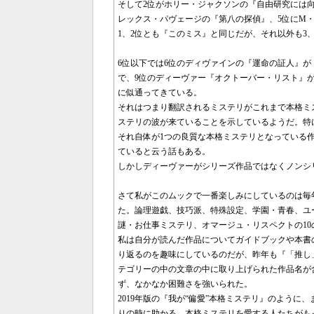
そして2位がホリー・ジャクソンの『自由研究には
レックス・パヴェージの『第八の探偵』、5位にM
1、2位とも『このミス』と同じだが、それ以外も3
6位以下では6位のディヴァインの『運命の証人』が
で、9位のディーヴァー『オクトーバー・リスト』が
に似通ってきている。
それはつまり翻訳されるミステリがこれまで本格ミ
ステリの波が来ていることを示しているようだ。特
それ自体が1つの良質な本格ミステリとなっている
ていると云う話もある。
しかしディーヴァーがシリーズ作品ではなくノンシ
さて私がこのムックで一番楽しみにしているのは毎
た。論理遊戯、技巧派、特殊設定、学園・青春、ユ
謎・お仕事ミステリ、オマージュ・リスペクトの1
私は自分が読んだ作品についてガイドブックや本書
り返るのを趣味にしているのだが、昨年も『「推し」
テゴリーの中の文章の中に取り上げられた作品名が
ず、なかなか困難さを強いられた。
2019年版の『我が“偏愛”本格ミステリ』のよう
りの時に助かる。本格ミステリを愛する人たちがも