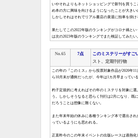
いやそれよりもネットショッピングで新刊を買うこ
め本の方に興味を向けるようになったことが大きい
しかしそれはそれでリアル書店の衰退に拍車を掛け
果たしてこの2022年版のランキングがコロナ禍と
は次の2023年版のランキングでまた検証してみたい
No.65
7点
このミステリーがすごい
スト、定期刊行物
この年の『このミス』から投票対象作品が2020年11
ら10月末が通例だったが、今年は1カ月早まってい
杓子定規的に考えればその年のミステリを対象に選
う。しかしそうなると恐らく刊行は2月になり、既
だろうことは想像に難くない。
また年末年始の休みに各種ランキング本で選出され
っているようにも思われる。
正直昨今のこの年末イベントの出版レースは過熱化し