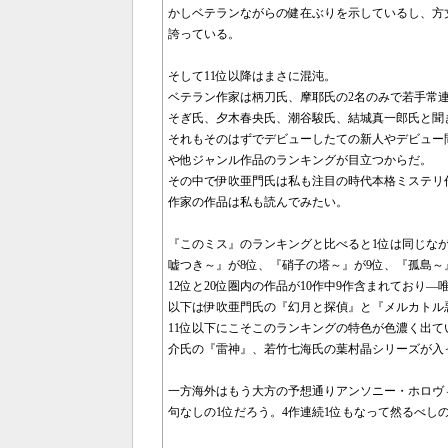
かしベテランながらの健在ぶりを示しているし、方
誇っている。
そして11位以降はまさに混沌。
ベテラン作家は柄刀氏、摩耶氏の2名のみで若手常
そぎ氏、夕木春央氏、潮谷駿氏、結城真一郎氏と聞
それもそのはずでデビューしたての新人やデビュー
や他ジャンル作品のランキングが目立つからだ。
その中で伊吹亜門氏は私も注目の時代本格ミステリ
作家の作品は私も読んでみたい。
『このミス』のランキングと比べると1位は同じな
嘘つき～』が8位、『硝子の塔～』が9位、『孤島～』が
12位と20位圏内の作品が10作中9作含まれており
以下は伊吹亜門氏の『幻月と探偵』と『メルカトル
11位以下にこそこのランキングの特色が色濃く出
介氏の『雷神』、若竹七海氏の葉村晶シリーズが入
一方海外はもう大方の予想通りアンソニー・ホロヴ
句なしの1位だろう。4作連続1位もなって然るべし