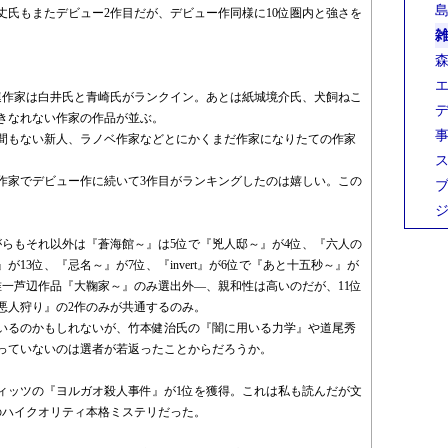
島
丈氏もまたデビュー2作目だが、デビュー作同様に10位圏内と強さを
雑
森
エ
連作家は白井氏と青崎氏がランクイン。あとは紙城境介氏、犬飼ねこ
デ
きなれない作家の作品が並ぶ。
事
間もない新人、ラノベ作家などとにかくまだ作家になりたての作家
ス
作家でデビュー作に続いて3作目がランキングしたのは嬉しい。この
ブ
ジ
がらもそれ以外は『蒼海館～』は5位で『兇人邸～』が4位、『六人の
13位、『忌名～』が7位、『invert』が6位で『あと十五秒～』が
―唯一芦辺作品『大鞠家～』のみ選出外―、親和性は高いのだが、11位
悪人狩り』の2作のみが共通するのみ。
ているのかもしれないが、竹本健治氏の『闇に用いる力学』や道尾秀
っていないのは選者が若返ったことからだろうか。
ィッツの『ヨルガオ殺人事件』が1位を獲得。これは私も読んだが文
のハイクオリティ本格ミステリだった。