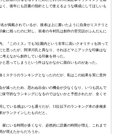
なく、後年にも読書の指針として使えるような構成にしてほしいも
2名が掲載されているが、後者は上に書いたように自身がミステリと
印象に残ったのに対し、前者の今村氏は創作の苦労話がふんだんに
圏内、『このミス』でも5位圏内という非常に高いクオリティを誇って
だと思ったが、阿津川氏と異なり、それほどマニアックな印象はな
に考えながら創作している印象を持った。
かと思ってしまうという件はなかなかに面白いものがあった。
格ミステリのランキングとなったのだが、私はこの結果を実に意外
会が減ったため、思わぬ出会いの機会が少なくなり、いつも読んで
に保守的なランキングになるのではないかと予想されたが、全くそ
同している感はいつも通りだが、11位以下のランキング本の多種多
家がランクインしたものだと。
、家にいる時間が多くなり、必然的に読書の時間が増え、これまで
間が増えたからだろうか。