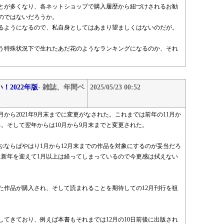
とが多くなり、各ネットショップで購入履歴から紐づけされるお勧
のではないだろうか。
るようになるので、私自身としてはあまり望ましくはないのだが。
いう特殊状況下で生れたあだ花のようなランキングになるのか、それ
。
！2022年版
- 雑誌、年間ベ
2025/05/23 00:52
月から2021年9月末までに変更がなされた。これまでは前年の11月か
る。そして翌年からは10月から9月末までと変更された。
ぶならばやはり1月から12月末までの作品を対象にするのが妥当だろ
に新年を迎えて1月以上は経ってしまっているので今更感は拭えない
た作品が購入され、そして読まれることを期待しての12月刊行を狙
てきており、例えば本書もそれまでは12月の10日前後に出版され