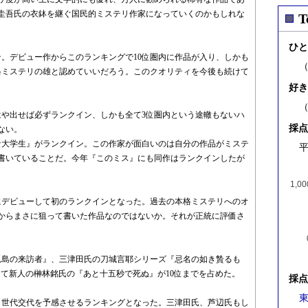
圭吾氏の衣鉢を継ぐ国民的ミステリ作家になっていくのかもしれな
T
ひと
ン。デビュー作からこのランキングで10位圏内に作品が入り、しかも
格ミステリの雄と認めていいだろう。このクオリティを今後も続けて
好き
はや出せば必ずランクイン、しかも全て3位圏内という途轍もないハ
採点
ない。
な大学生』がランクイン。この作家が面白いのは自分の作品がミステ
平
書いていることだ。今年『このミス』にも同作はランクインしたが
1,00
年にデビューして初のランクインとなった。過去の本格ミステリへのオ
からまさに狙って書いた作品なのではないか。それが正統に評価さ
孤島の来訪者』、三津田氏の刀城言耶シリーズ『忌名の如き贄るも
が、そして新人の榊林銘氏の『あと十五秒で死ぬ』が10位までを占めた。
採点
東
う世代交代を予感させるランキングとなった。三津田氏、芦辺氏もし