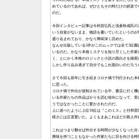
めているのであれば、ぜひともその時だけの娯楽で
のだ。
今回インタビュー記事は今村昌弘氏と浅倉秋成氏の
いう自覚がないまま、物語を書いていたというのが
盛り込まれており、かなり興味深く読めた。
なんせ出版している3作がこのムックでは全て3位
いるのだ。かなり本格ミステリを知り尽くした作家
く、とにかく本格のロジックと小説の面白さを緻密
しかし作り込み過ぎて自分でもこれ面白いのだろう
さて今回も前年に引き続きコロナ禍で刊行された本
に思った。
コロナ禍で外出が規制されている中、書店に行く機
いる作家たちの作品ばかりを読む傾向になって、実
うではなかったことに驚かされたのだ。
上に述べたように上位10位は『このミス』と付和雷
様さには正直驚いた。よくもまあこれほどの新人作
これはつまり翻せば外出する時間が少なくなった分
興味を持つこともなかった作家たちに目を向ける時