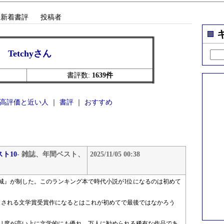
新着書評
投稿者
Tetchyさん
書評数:
1639件
高評価と近い人
｜
書評
｜
おすすめ
ト10
- 雑誌、年間ベスト、
2025/11/05 00:38
城』が制した。このランキング本で時代小説が1位になるのは初めて
価される文学賞受賞作になるとはこれが初めてで最後ではなかろう
リ度が高い上に文学的にも優れ、万人に勧められる稀有な作品であ