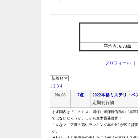
平均点:
6.73点
プロフィール
｜
1
2
3
4
No.66
7点
2022本格ミステリ・ベス
定期刊行物
まず国内は『このミス』同様に米澤穂信氏の『黒牢
ではないだろうか。しかも直木賞受賞作！
こんなマニア度の高いランキング本の1位が広く評
か。
それはつまり米澤氏の著したこの作品が本格ミステ