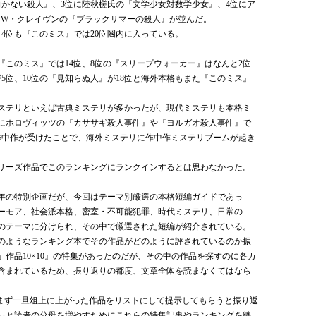
向かない殺人』、3位に陸秋槎氏の『文学少女対数学少女』、4位にア
・W・クレイヴンの『ブラックサマーの殺人』が並んだ。
、4位も『このミス』では20位圏内に入っている。
『このミス』では14位、8位の『スリープウォーカー』はなんと2位
5位、10位の『見知らぬ人』が18位と海外本格もまた『このミス』
ステリといえば古典ミステリが多かったが、現代ミステリも本格ミ
にホロヴィッツの『カササギ殺人事件』や『ヨルガオ殺人事件』で
作中作が受けたことで、海外ミステリに作中作ミステリブームが起き
リーズ作品でこのランキングにランクインするとは思わなかった。
年の特別企画だが、今回はテーマ別厳選の本格短編ガイドであっ
ーモア、社会派本格、密室・不可能犯罪、時代ミステリ、日常の
0のテーマに分けられ、その中で厳選された短編が紹介されている。
のようなランキング本でその作品がどのように評されているのか振
作品10×10』の特集があったのだが、その中の作品を探すのに各カ
含まれているため、振り返りの都度、文章全体を読まなくてはなら
に、まず一旦俎上に上がった作品をリストにして提示してもらうと振り返
っと読者の分母を増やすためにこれらの特集記事やランキングを纏