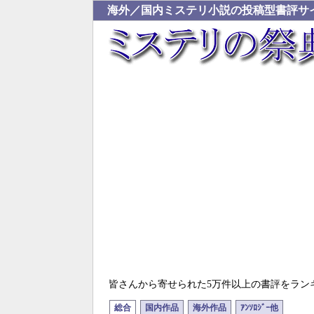
海外／国内ミステリ小説の投稿型書評サ
皆さんから寄せられた5万件以上の書評をラン
総合
国内作品
海外作品
ｱﾝｿﾛｼﾞｰ他