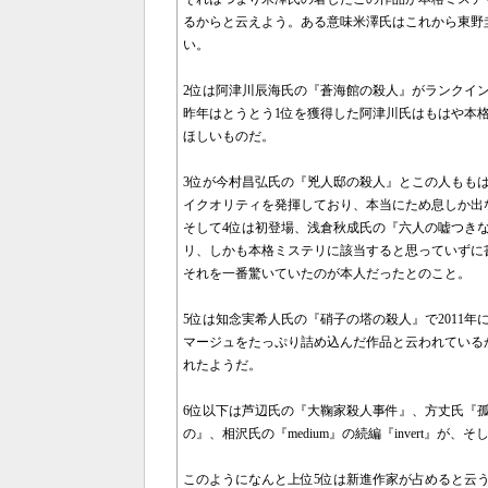
るからと云えよう。ある意味米澤氏はこれから東野
い。
2位は阿津川辰海氏の『蒼海館の殺人』がランクイ
昨年はとうとう1位を獲得した阿津川氏はもはや本
ほしいものだ。
3位が今村昌弘氏の『兇人邸の殺人』とこの人もも
イクオリティを発揮しており、本当にため息しか出
そして4位は初登場、浅倉秋成氏の『六人の嘘つき
リ、しかも本格ミステリに該当すると思っていずに
それを一番驚いていたのが本人だったとのこと。
5位は知念実希人氏の『硝子の塔の殺人』で2011
マージュをたっぷり詰め込んだ作品と云われている
れたようだ。
6位以下は芦辺氏の『大鞠家殺人事件』、方丈氏『
の』、相沢氏の『medium』の続編『invert』
このようになんと上位5位は新進作家が占めると云