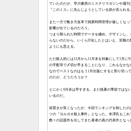
ていたのだが、早川書房のミステリマガジンや週刊
『このミス』に先んじようとしている節が見られる
また一方で働き方改革で残業時間管理が厳しくなっ
影響が出ているのだろう。
つまり限られた時間でデータを纏め、デザインし、
らないのだから、いくらIT化したとはいえ、至難
ようにも思える。
ただ個人的には12月から11月末を対象にして1月
の手配等で〆切が早まることになり、これもなかな
なのでベストなのはもう1月出版にすると割り切って
のだが、どうだろうか？
とにかく9月末は早すぎる。まだ残暑の季節ではな
いるのだ。
前置きが長くなったが、今回ランキングを制したの
ツの『ヨルガオ殺人事件』となった。米澤氏もこれ
数々の話題作を出してきた著者の真の代表作となっ