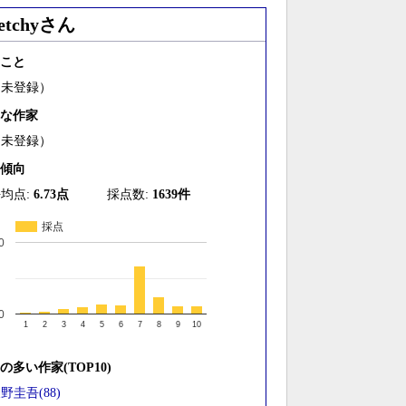
etchyさん
こと
（未登録）
な作家
（未登録）
傾向
均点:
6.73点
採点数:
1639件
採点
0
0
1
2
3
4
5
6
7
8
9
10
の多い作家(TOP10)
野圭吾(88)