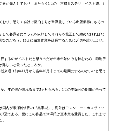
文春が先んじており、またもう1つの『本格ミステリ・ベスト10』も
。
ており、恐らく会社で寝泊まりが常識化している出版業界にもその
そして各識者にコラムを依頼してそれらを校正して纏めなければな
の業なのだろう。ゆえに編集作業を延長するために〆切を繰り上げた
に刊行するのがベストだと思うのだが年末年始休みを挟むため、印刷所
か難しいと云ったところか。
従来通り前年11月から当年10月末までの期間にするのがいいと思う
いか。年の瀬が訪れるまで3ヶ月もある。1つの季節分の期間が余って
は国内が米澤穂信氏の『黒牢城』、海外はアンソニー・ホロヴィッ
で3冠である。更にこの作品で米澤氏は直木賞も受賞した。これまで
た。