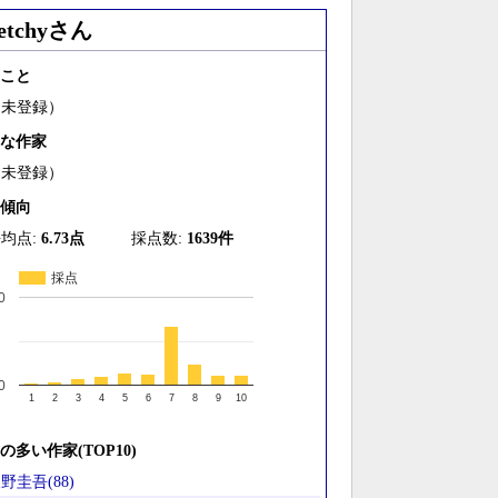
etchyさん
こと
（未登録）
な作家
（未登録）
傾向
均点:
6.73点
採点数:
1639件
採点
0
0
1
2
3
4
5
6
7
8
9
10
の多い作家(TOP10)
野圭吾(88)