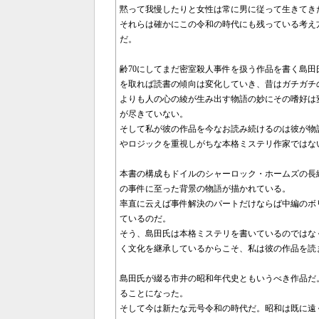
黙って我慢したりと女性は常に男に従って生きてき
それらは確かにこの令和の時代にも残っている考え
だ。
齢70にしてまだ密室殺人事件を扱う作品を書く島
を取れば読書の傾向は変化していき、昔はガチガチ
よりも人の心の綾が生み出す物語の妙にその嗜好は
が尽きていない。
そして私が彼の作品を今なお読み続けるのは彼が物
やロジックを重視しがちな本格ミステリ作家ではな
本書の構成もドイルのシャーロック・ホームズの長
の事件に至った背景の物語が描かれている。
率直に云えば事件解決のパートだけならば中編のボ
ているのだ。
そう、島田氏は本格ミステリを書いているのではな
く文化を継承しているからこそ、私は彼の作品を読
島田氏が綴る市井の昭和年代史ともいうべき作品だ
ることになった。
そして今は新たな元号令和の時代だ。昭和は既に遠