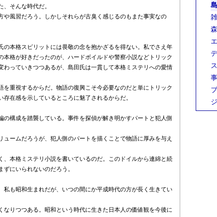
島
た、そんな時代だ。
方や風習だろう。しかしそれらが古臭く感じるのもまた事実なの
雑
森
エ
田氏の本格スピリットには畏敬の念を抱かざるを得ない。私でさえ年
デ
の本格が好きだったのが、ハードボイルドや警察小説などトリック
ス
変わっていきつつあるが、島田氏は一貫して本格ミステリへの愛情
事
語を重視するからだ。物語の復興こそ今必要なのだと単にトリック
ブ
い存在感を示しているところに魅了されるからだ。
ジ
編の構成を踏襲している。事件を探偵が解き明かすパートと犯人側
リュームだろうが、犯人側のパートを描くことで物語に厚みを与え
く、本格ミステリ小説を書いているのだ。このドイルから連綿と続
まずにいられないのだろう。
。私も昭和生まれだが、いつの間にか平成時代の方が長く生きてい
くなりつつある。昭和という時代に生きた日本人の価値観を今後に