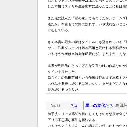
ムズとワトソンから御手洗潔と石岡和己のコンビの
した本格ミステリを生み出すに至ったことに私は感
また先に読んだ『絹の家』でもそうだが、ホームズ
道だが、本書もその例に洩れず、いや洩れないどこ
方をしている。
さて本書の最大の謎はタイトルにも冠されている「
やって詐欺グループは難攻不落と云われる刑務所か
いやはや作者は当時御年65歳だが、まだまだこん
本書が島田氏にとってどんな位置づけの作品なのか
クインを果たした。
恐らくこの島田荘司という作家は死ぬまで本格ミス
も作品を発表し続けるに違いない。まだまだこんな
読み続けるつもりだ。
No.72
7点
屋上の道化たち
- 島田
御手洗シリーズ第50作目にしてもその奇想度が全
下りる不思議な事件を解決する。
いやはやよくもまあこんな話を思い付いたものだと