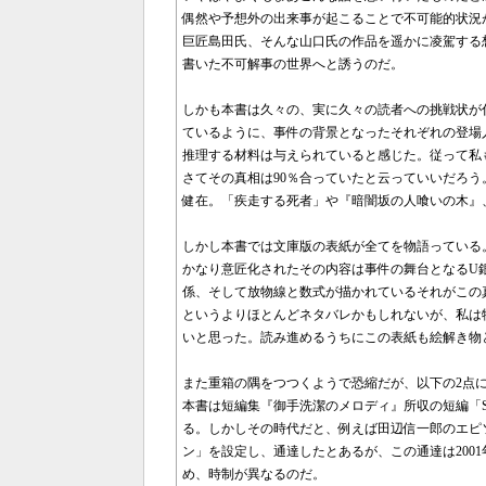
偶然や予想外の出来事が起こることで不可能的状況
巨匠島田氏、そんな山口氏の作品を遥かに凌駕する
書いた不可解事の世界へと誘うのだ。
しかも本書は久々の、実に久々の読者への挑戦状が
ているように、事件の背景となったそれぞれの登場
推理する材料は与えられていると感じた。従って私
さてその真相は90％合っていたと云っていいだろ
健在。「疾走する死者」や『暗闇坂の人喰いの木』、
しかし本書では文庫版の表紙が全てを物語っている
かなり意匠化されたその内容は事件の舞台となるU
係、そして放物線と数式が描かれているそれがこの
というよりほとんどネタバレかもしれないが、私は
いと思った。読み進めるうちにこの表紙も絵解き物
また重箱の隅をつつくようで恐縮だが、以下の2点
本書は短編集『御手洗潔のメロディ』所収の短編「SIV
る。しかしその時代だと、例えば田辺信一郎のエピ
ン」を設定し、通達したとあるが、この通達は2001
め、時制が異なるのだ。