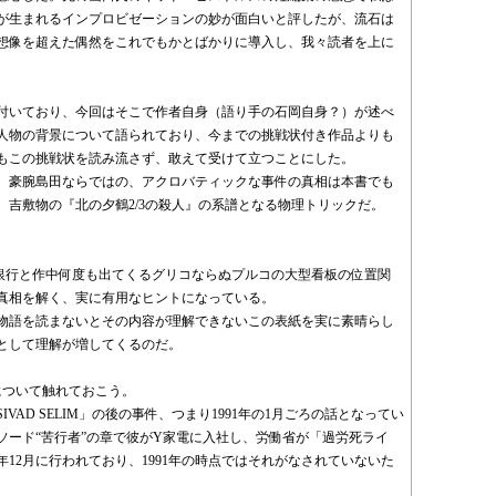
が生まれるインプロビゼーションの妙が面白いと評したが、流石は
想像を超えた偶然をこれでもかとばかりに導入し、我々読者を上に
付いており、今回はそこで作者自身（語り手の石岡自身？）が述べ
人物の背景について語られており、今までの挑戦状付き作品よりも
もこの挑戦状を読み流さず、敢えて受けて立つことにした。
う。豪腕島田ならではの、アクロバティックな事件の真相は本書でも
吉敷物の『北の夕鶴2/3の殺人』の系譜となる物理トリックだ。
。
銀行と作中何度も出てくるグリコならぬプルコの大型看板の位置関
真相を解く、実に有用なヒントになっている。
物語を読まないとその内容が理解できないこの表紙を実に素晴らし
として理解が増してくるのだ。
について触れておこう。
AD SELIM」の後の事件、つまり1991年の1月ごろの話となってい
ソード“苦行者”の章で彼がY家電に入社し、労働省が「過労死ライ
年12月に行われており、1991年の時点ではそれがなされていないた