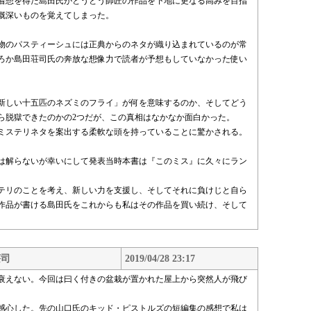
着想を得た島田氏がとうとう師匠の作品を下地に更なる高みを目指
慨深いものを覚えてしまった。
物のパスティーシュには正典からのネタが織り込まれているのが常
ろか島田荘司氏の奔放な想像力で読者が予想もしていなかった使い
新しい十五匹のネズミのフライ」が何を意味するのか、そしてどう
ら脱獄できたのかの2つだが、この真相はなかなか面白かった。
なミステリネタを案出する柔軟な頭を持っていることに驚かされる。
は解らないが幸いにして発表当時本書は『このミス』に久々にラン
テリのことを考え、新しい力を支援し、そしてそれに負けじと自ら
作品が書ける島田氏をこれからも私はその作品を買い続け、そして
荘司
2019/04/28 23:17
く衰えない。今回は曰く付きの盆栽が置かれた屋上から突然人が飛び
感心した。先の山口氏のキッド・ピストルズの短編集の感想で私は