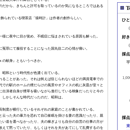
のだから、きちんと許可を取っているのか気になるところではある
T
く飾られている喫茶店「猿時計」は作者の創作らしい。
ひと
一様に夜中に目が覚め、不眠症に悩まされている原因も解った。
好き
に冤罪にて服役することになった国丸信二の心情が痛い。
採点
ｘの献身』ともいうべきか。
平
、昭和という時代性が色濃く出ている。
1,00
れることがあった。それは例えば信じられないほどの満員電車での
代での駅のホームの煙だらけの風景やオフィスの机に灰皿が堂々と
に出演者自身が煙草を吸いながら進行している映像だったりと今の
。しかしそんな時代だったのだ、昭和は。
長制度が横行しているそれぞれの家庭のことが書かれている。
と云った夫の暴力を恐れて自己催眠を掛ける妻の意識だったり、親
採点
たい道を選べなかったり、夫の稼ぎよりも自分の自営の仕事の方が
東
敢えて黙っていたり、もしくはそれを夫があてにして乱費するのを