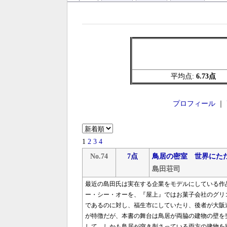
平均点:
6.73点
プロフィール
｜
1
2
3
4
No.74
7点
鳥居の密室 世界にた
島田荘司
最近の島田氏は実在する企業をモデルにしている作
ー・シー・オーを、『屋上』ではお菓子会社のグリ
であるのに対し、福生市にしていたり、後者が大阪
が特徴だが、本書の舞台は鳥居が両脇の建物の壁を
して、しかも鳥居が突き刺さっている両方の建物を