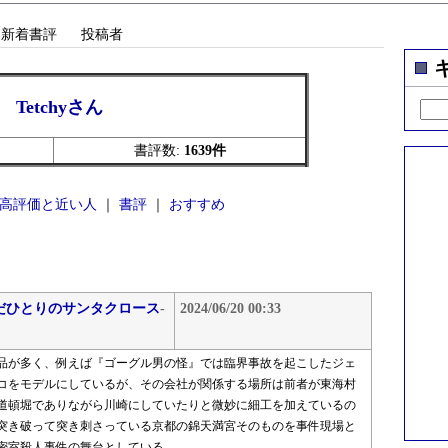
新着書評
投稿者
Tetchyさん
書評数:
1639件
高評価と近い人
｜
書評
｜
おすすめ
だひとりのサンタクロース
-
2024/06/20 00:33
品が多く、例えば『ゴーグル男の怪』では臨界事故を起こしたジェ
コをモデルにしているが、その会社が関係する場所は前者が東海村
道頓堀でありながら川崎にしていたりと微妙に細工を加えているの
突き破って突き刺さっている京都の錦天満宮そのものを事件現場と
密室殺人事件の舞台としている。