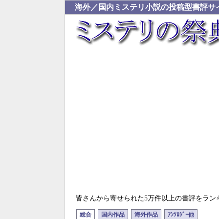
海外／国内ミステリ小説の投稿型書評サ
皆さんから寄せられた5万件以上の書評をラン
総合
国内作品
海外作品
ｱﾝｿﾛｼﾞｰ他