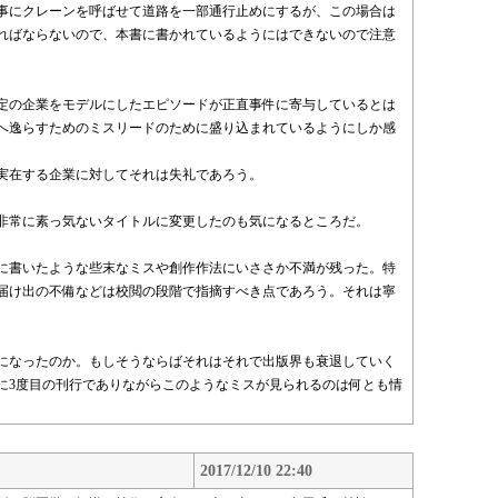
事にクレーンを呼ばせて道路を一部通行止めにするが、この場合は
ればならないので、本書に書かれているようにはできないので注意
定の企業をモデルにしたエピソードが正直事件に寄与しているとは
へ逸らすためのミスリードのために盛り込まれているようにしか感
実在する企業に対してそれは失礼であろう。
非常に素っ気ないタイトルに変更したのも気になるところだ。
に書いたような些末なミスや創作作法にいささか不満が残った。特
届け出の不備などは校閲の段階で指摘すべき点であろう。それは寧
になったのか。もしそうならばそれはそれで出版界も衰退していく
に3度目の刊行でありながらこのようなミスが見られるのは何とも情
2017/12/10 22:40