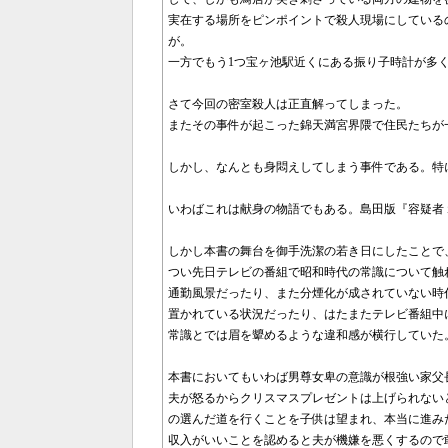
実在する場所をピンポイントで殺人現場にしている
が。
一方でもう1つ宝ヶ池駅近くにある振り子時計が多
さて今回の密室殺人は正直解ってしまった。
またその事件が起こった錦天満宮界隈で住民たちが
しかし、なんとも身悶えしてしまう事件である。特
いわばこれは献身の物語でもある。島田版『容疑者
しかし本書の舞台を御手洗潔の若き日にしたことで
つい先日テレビの番組で昭和時代の常識について触
通勤風景だったり、また分煙化が成されていない時
置かれている状況だったり、はたまたテレビ番組中
常識とでは眉を顰めるような違和感が横行していた
本書においてもいわば男尊女卑の意識が根強い家父
夫が怒るからクリスマスプレゼントは上げられない
の選んだ道を行くことを子供は望まれ、本当に進み
収入がいいことを認めると夫が機嫌を悪くするので