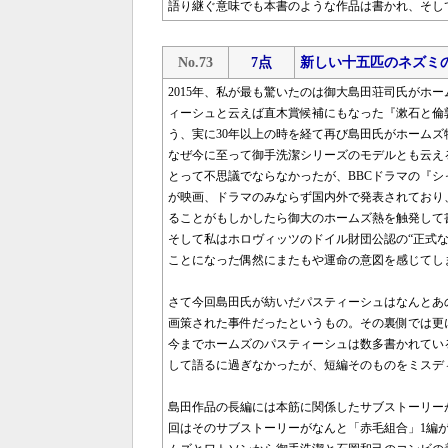
語り継ぐ意味でも本書のような作品は書かれ、そし
No.73
7点
新しい十五匹のネズミ
2015年、私が最も驚いたのは御大島田荘司氏がホ
ィーシュと云えば直木賞候補にもなった『漱石と倫敦
う、実に30年以上の時を経て再び島田氏がホーム
なぜ今に至って御手洗潔シリーズのモデルとも云え
とって不思議でならなかったが、BBCドラマの『
が映画、ドラマのみならず国内外で発表されており
ることがもしかしたら御大のホームズ熱を触発して
そして私はホロヴィッツのドイル財団公認の“正式
ことになった偶然にまたもや運命の意図を感じてし
さて今回島田氏が紡いだパスティーシュはなんとあ
画策された事件だったというもの。その裏側では更
今までホームズのパスティーシュは数多書かれてい
して語るに過ぎなかったが、短編そのものをミスデ
島田作品の長編には本筋に関係したサブストーリー
回はそのサブストーリーがなんと「赤毛組合」1編