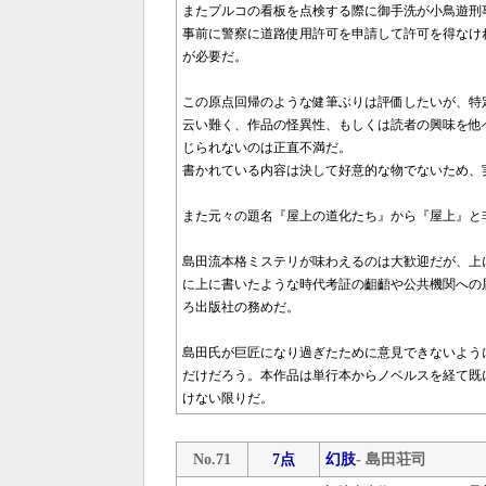
またプルコの看板を点検する際に御手洗が小鳥遊刑
事前に警察に道路使用許可を申請して許可を得なけ
が必要だ。
この原点回帰のような健筆ぶりは評価したいが、特
云い難く、作品の怪異性、もしくは読者の興味を他
じられないのは正直不満だ。
書かれている内容は決して好意的な物でないため、
また元々の題名『屋上の道化たち』から『屋上』と
島田流本格ミステリが味わえるのは大歓迎だが、上
に上に書いたような時代考証の齟齬や公共機関への
ろ出版社の務めだ。
島田氏が巨匠になり過ぎたために意見できないよう
だけだろう。本作品は単行本からノベルスを経て既
けない限りだ。
No.71
7点
幻肢
- 島田荘司