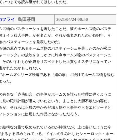
ていつまでも読み継がれてほしいものだ。
のフライ
- 島田荘司
2021/04/24 00:50
ームズ物のパスティーシュを著したことだ。彼のホームズ物のパステ
ミイラ殺人事件』が有名だが、それが発表されたのが1984年。そ
ズ物のパスティーシュを発表したのだ。
る彼の原点であるホームズ物のパスティーシュを著したのかが私に
シャーロック』の放映をきっかけに昨今ホームズ物のパスティーシュ
、そのいずれもが正典をリスペクトした上質なミステリになってい
書かれたのかもしれない。
な”ホームズシリーズ続編である『絹の家』に続けてホームズ物を読む
まった。
の有名な「赤毛組合」の事件がホームズを誤った推理に導くように
に別の犯罪計画が潜んでいたという、まことに大胆不敵な内容だ。
るが、それらは正典の中から登場人物やら事件やらをエピソードと
ィレクションに使用した作品はなかっただろう。
が結構な分量で収められているのが特徴だが、上に書いたように今
がまるまる収められている。ドイルの生み出したシャーロック・ホー