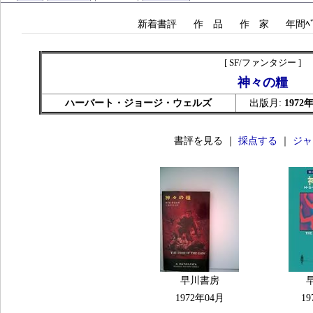
新着書評
作 品
作 家
年間ﾍﾞ
[ SF/ファンタジー ]
神々の糧
ハーバート・ジョージ・ウェルズ
出版月:
1972
書評を見る ｜
採点する
｜
ジャ
早川書房
1972年04月
19