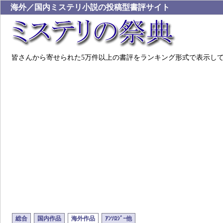
海外／国内ミステリ小説の投稿型書評サイト
皆さんから寄せられた5万件以上の書評をランキング形式で表示し
総合
国内作品
海外作品
ｱﾝｿﾛｼﾞｰ他