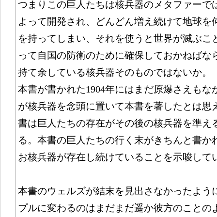
つまりこの巨人たちは核兵器のメタファーで
よって開発され、どんどん増え続けて地球を
を持ってしまい、それを使うと世界が滅ぶこ
って自国の防衛のために確保しておかねばな
持て余している核兵器そのものではないか。
本書が書かれた1904年にはまだ原爆さえも
が核兵器を念頭に置いて本書を著したとは思
書は巨人たちの存在がその後の核兵器を準え
る。本書の巨人たちの行く末がきちんと書か
お核兵器が存在し続けていることを示唆して
本書のウェルズが結末を見出さなかったよう
プルに変わるのはまだまだ遥か彼方のことの