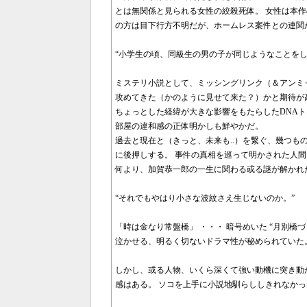
とは無関係と見られる女性の絞殺死体。 女性は本
の方は目下行方不明だが、ホームレス案件との連関
“小学生の頃、同級生の男の子が同じようなことをし
ミステリ小説として、ミッシングリンク（＆アンミ
攻めてきた（かのように見せて来た？）かと期待が
ちょっとした経緯が大きな影響をもたらしたDNAト
部屋の違和感の正体明かしも鮮やかだ。
過去と現在と（きっと、未来も..）を繋ぐ、幾つ
に後押しする。 事件の真相を巡って明かされた人
何より、加賀恭一郎の一生に関わる或る謎が解かれた
“それでもやはり小さな波紋さえ生じないのか。”
「時は金なり常盤橋」 ・・・ 暗号めいた “月別橋
泣かせる、明るく切ないドラマ性が秘められていた。
しかし、或る人物、いくら深くて強い動機に突き動
感はある。 ソコを上手に小説地馴らししきれなか