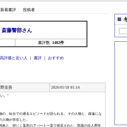
新着書評
投稿者
斎藤警部さん
書評数:
1482件
高評価と近い人
｜
書評
｜
おすすめ
東野圭吾
2026/01/18 01:14
い。”
物の、仙台での過去エピソードが語られる。 その人物と、疎遠にな
の人物が存在した。
死体と、同じく某所のアパート一室で発見された、部屋の住人男性