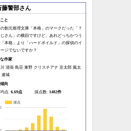
斎藤警部さん
こと
昔の創元推理文庫「本格」のマークだった「？
おじさん」の横顔ですけど、あれどっちかつう
と「本格」より「ハードボイルド」の探偵のイ
メージでないですか？
な作家
川 清張 島荘 東野 クリスチアナ 京太郎 風太
 連城
傾向
均点:
6.69点
採点数:
1482件
採点
0
0