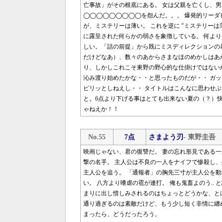
亡事故」がその根底にある。 女は父親を亡くし、
◯◯◯◯◯◯◯◯◯を怨んだ。。。 爆発的リーダ
が、ミステリーは薄い。 これを逆に "ミステリー
に露呈された何らかの弱さを象徴している。 何より
しい。「話の前提」から既にミスディレクションの
だけどなあ）、数々のあからさまなほのめかしはあ
り、しかしこれこそ東野の野心的な仕掛けではない
沁み渡り始めたかな・・と思ったものだが・・ ガ
ピリッとしねえし・・ タイトルはこんなに思わせ
と。6点より下げる事はとても出来ない夏の（？）
ゃねえか！！
No.55
7点
さまよう刃
- 東野圭吾
映画じゃない、君の復讐だ。 妻の忘れ形見である
撃の名手。 主人公は不良の一人をナイフで惨殺し
主人公を追う。 「通報者」の胸先三寸が主人公を
い。 八方より嗜虐の雹が連打。 俺も鬼畜よのう..
まりに出し惜しみされるのはちょっとどうかな、と
通り過ぎるのは素敵だけど、もう少し短く非情に纏
まったら、どうだったろう。