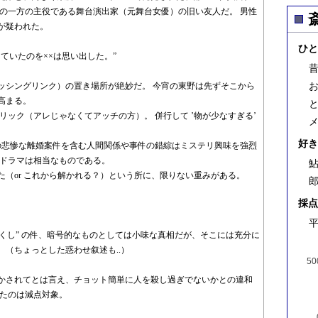
作の一方の主役である舞台演出家（元舞台女優）の旧い友人だ。 男性
が疑われた。
ひと
ていたのを××は思い出した。”
ッシングリンク）の置き場所が絶妙だ。 今宵の東野は先ずそこから
高まる。
リック（アレじゃなくてアッチの方）。 併行して ’物が少なすぎる’
好き
もの悲惨な離婚案件を含む人間関係や事件の錯綜はミステリ興味を強烈
間ドラマは相当なものである。
鮎
（or これから解かれる？）という所に、限りない重みがある。
郎
採点
平
づくし” の件、暗号的なものとしては小味な真相だが、そこには充分に
（ちょっとした惑わせ叙述も..）
50
かされてとは言え、チョット簡単に人を殺し過ぎでないかとの違和
ったのは減点対象。