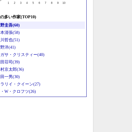
1
2
3
4
5
6
7
8
9
10
の多い作家(TOP10)
野圭吾(60)
本清張(58)
川哲也(51)
野洋(41)
ガサ・クリスティー(40)
田荘司(39)
村京太郎(36)
田一男(30)
ラリイ・クイーン(27)
・W・クロフツ(26)