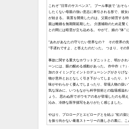
これぞ “日常のサスペンス”。 プール事故で ‘おそ
したくない母親の強い意志に牽引される形で、彼女
が始まる。 装置を開発したのは、父親が経営する
親は離婚を無期限延期した。 介護補助のため足繫
との間には暗雲が立ち込める。 やがて、娘の “体”
“あれがあなたの守りたい世界なの？ その世界の先
“手遅れですよ、と答えたのだった。 つまり、その
事故に関する重大なホワットダニットと、明かされる
ーンには、眼の醒める感動があった。 作中作（？）の
加のタイミングとイントロデューシングがさりげな
物が意外とおとなしく引き下がってしまったり、トリ
味がやわらかく萎んでしまったり、登場人物の扱い
気な深みに、いつもながら科学技術との臨場感溢れ
ょう。 思わぬ所でボウモアの名が登場したのも萌え
沁み、冷静な医学描写をありがたく感じました。
やはり、プロローグとエピローグとを結ぶ “虹の架
を振り向かない驀進ストーリーの激しさの裏に、こ