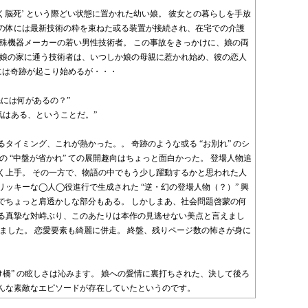
らく脳死’ という際どい状態に置かれた幼い娘。 彼女との暮らしを手放
の体には最新技術の粋を束ねた或る装置が接続され、在宅での介護
特殊機器メーカーの若い男性技術者。 この事故をきっかけに、娘の両
く娘の家に通う技術者は、いつしか娘の母親に惹かれ始め、彼の恋人
 には奇跡が起こり始めるが・・・
には何があるの？”
気はある、ということだ。”
タイミング、これが熱かった。。 奇跡のような或る “お別れ” のシ
 “中盤が省かれ” ての展開趣向はちょっと面白かった。 登場人物追
く上手。 その一方で、物語の中でもう少し躍動するかと思われた人
ッキーな◯人◯役進行で生成された “逆・幻の登場人物（？）” 興
でちょっと肩透かしな部分もある。 しかしまあ、社会問題啓蒙の何
る真摯な対峙ぶり、このあたりは本作の見逃せない美点と言えまし
ました。 恋愛要素も綺麗に併走。 終盤、残りページ数の怖さが身に
け橋” の眩しさは沁みます。 娘への愛情に裏打ちされた、決して後ろ
んな素敵なエピソードが存在していたというのです。