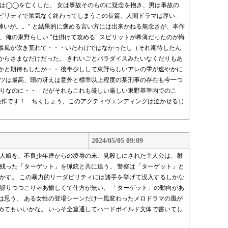
男は◯◯を亡くした。 女は事故そのものに疑念を抱き、男は事故の
ビリティで呆気なく終わってしまうこの長篇、人間ドラマは厚い
は薄いが。。" と結果的に褒める言い方には出来かねる無念さが、本作
、俺の東野らしい "仕掛けて攻める" スピリットが希薄だったのが悔
暴風が吹き荒れて・・・いたわけではなかったし（それ期待したん
からさまなだけだった。 きれいごとパラダイスみたいなくだりもあ
かと期待もしたが・・ 後半少しして東野らしいアレの雫が速やかに
ッツは最高、頭の冴えは意外と標準以上程度の某刑事の存在も今一つ
ぶりなのに・・ だがそれもこれも厳しい厳しい東野基準内でのこ
快作です！ ちくしょう、このアクティヴエンディングは泣かせるじ
2024/05/05 09:09
一人娘を、不良少年達からの凌辱の末、見殺しにされた主人公は、射
、残った「ターゲット」を猟銃と共に追う。 警察は「ターゲット」と
動かす。 この暴力的リーダビリティには諸手を挙げて没入するしかな
 と訝りつつこりゃあ愉しくて仕方が無い。 「ターゲット」の動向があ
は思う。 ある女性の登場シーンだけ一風変わったメロドラマの風が
めてもいいかな。 いっそ全篇通してハードボイルド文体で書いてし