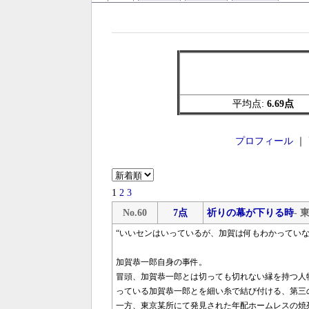
平均点:
6.69点
プロフィール
｜
1
2
3
No.60
7点
祈りの幕が下りる時
- 
“いいセンはいっているが、加賀は何もわかっていな
加賀恭一郎自身の事件。
冒頭、加賀恭一郎とは切っても切れない縁を持つ人
っている加賀恭一郎とを細い糸で結び付ける、第三
一方、東京某所にて発見された年配ホームレスの焼