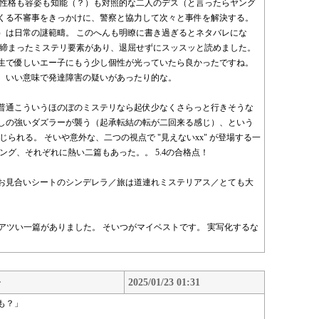
 性格も容姿も知能（？）も対照的な二人のデス（と言ったらヤング
くる不審事をきっかけに、警察と協力して次々と事件を解決する。
）は日常の謎範疇。 このへんも明瞭に書き過ぎるとネタバレにな
に締まったミステリ要素があり、退屈せずにスッスッと読めました。
生で優しいエー子にもう少し個性が光っていたら良かったですね。
、いい意味で発達障害の疑いがあったり的な。
普通こういうほのぼのミステリなら起伏少なくさらっと行きそうな
しの強いダズラーが襲う（起承転結の転が二回来る感じ）、という
られる。 そいや意外な、二つの視点で "見えないxx" が登場する一
ング、それぞれに熱い二篇もあった。。 5.4の合格点！
お見合いシートのシンデレラ／旅は道連れミステリアス／とても大
るアツい一篇がありました。 そいつがマイベストです。 実写化するな
吾
2025/01/23 01:31
も？」