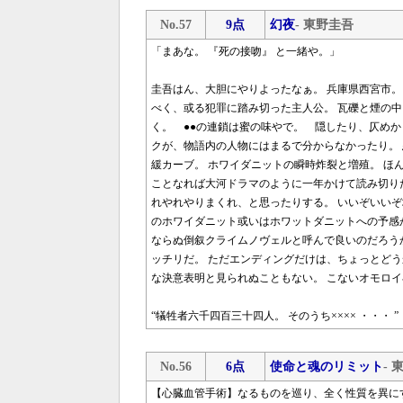
No.57
9点
幻夜
- 東野圭吾
「まあな。 『死の接吻』 と一緒や。」
圭吾はん、大胆にやりよったなぁ。 兵庫県西宮市。
べく、或る犯罪に踏み切った主人公。 瓦礫と煙の
く。 ●●の連鎖は蜜の味やで。 隠したり、仄めか
クが、物語内の人物にはまるで分からなかったり。
緩カーブ。 ホワイダニットの瞬時炸裂と増殖。 ほ
ことなれば大河ドラマのように一年かけて読み切り
れやれやりまくれ、と思ったりする。 いいぞいいぞ
のホワイダニット或いはホワットダニットへの予感
ならぬ倒叙クライムノヴェルと呼んで良いのだろう
ッチリだ。 ただエンディングだけは、ちょっとど
な決意表明と見られぬこともない。 こないオモロ
“犠牲者六千四百三十四人。 そのうち×××× ・・・ ”
No.56
6点
使命と魂のリミット
- 
【心臓血管手術】なるものを巡り、全く性質を異に