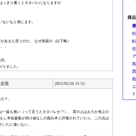
、はっきり書くとネタバレになりますが
採点
いないなと感じます。
東
松
があると思うのだ。 なぜ加賀の（以下略）
鮎
・・
佐
ア
台詞。
島
おりました。
西
島
野圭吾
2025/05/26 11:51
エ
Ｆ
るの？」
は一篇も無い（って言うとネタバレか？）。 雲の上はおろか地上の
 もし本短篇集が掛け値なしの面白本と評価されていたら、この点は
ていたに違いない。