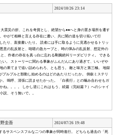
2024/10/26 23:14
 大震災の折、これを奇貨とし、絶望から●●へと身の置き場所を遷す
中、やがて相棒と言える存在に遭い、共に闇の道を切り拓いて行
したり、直接書いたり。 読者には手に取るように見透かせるトリッ
 悪意の乱反射と、咄嗟の急カーブと、時の弾みの乱反射、想定外の
んと、作者の存在を真っ白に忘れる剛腕絶叫リーダビリティ。 できる
たい。 ストーリーに関わる事象がふんだんにあり過ぎて、いいぞや
地の果てまで追い詰められろ、とも思う。 敵と味方と第三極。 地獄
がプルプルと顫動し始めるのはどのあたりだったか。 倒叙ミステリ
か。 嗚呼、清張に読ませたかった。 「白夜行」との噛み合わせもガ
うかね。。。。 しかし逆にこれはもう、続篇（完結篇？）へのシャイ
イ小説、そう無いで。。
東野圭吾
2024/07/26 19:48
するサスペンスフルな二つの事象が同時進行。 どちらも過去の「死