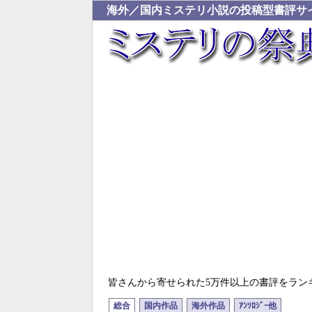
海外／国内ミステリ小説の投稿型書評サ
皆さんから寄せられた5万件以上の書評をラン
総合
国内作品
海外作品
ｱﾝｿﾛｼﾞｰ他