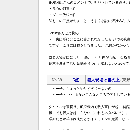
HORNETさんのコメントで、明記されている通り
・良心の呵責の件
・ダミー伏線の件
私もこの二点がちょっと、うまく小説に溶け込んで
Tetchyさんご指摘の
＞ 実は私にはここに書かれなかったもう1つの真実
ですが、これには膝を打ちました。 気付かなかった
或る人物が口にした 「幕が下りた後が心配」 なる
結末を迎えて深い意味を持つかも知れないと思って
No.59
5点
殺人現場は雲の上
- 東
「ビー子、ちょっとやりすぎじゃないの」
「ビー子 ･･････ あなたこんなところで何をしてい
タイトルを裏切り、航空機内で殺人事件が起こる話
機内でも殺人は起こらない（これもネタバレ？）。
瑕疵だとか羊頭狗肉だとかイチャモンの定番になっ