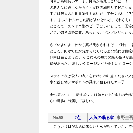
何もかも細長いエー子、何もかも丸っこいビー子。
のみんなに通じなかろう）が国内線周りで起こりま
中には殺人含む刑事案件も多いが、半分くらい（？
る。 まあふわふわした話が多いけれど、それなり
ところで、ズンドコ型のビー子はいいとして、優等
どこか思考回路に難があったり、ツンデレだったり
さていよいよこれから真相明かされるぞって時に、
ところ、何が何だか分からなくなるよな惑わせ目眩
傾向は在るようだ。 そこに俺の東野の踏ん張りが感じ
篇があった。 激しいクロージングと優しいクロージ
ステイの夜は殺人の夜／忘れ物に御注意ください／
事な落し物／マボロシの乗客／狙われたエー子
全七篇の中に、"敵を欺くには味方から" 趣向の光
ら中島歩に出演して欲しい。
No.58
7点
人魚の眠る家
- 東野圭
「こういう日が永遠に来ないと私が思っていたとで