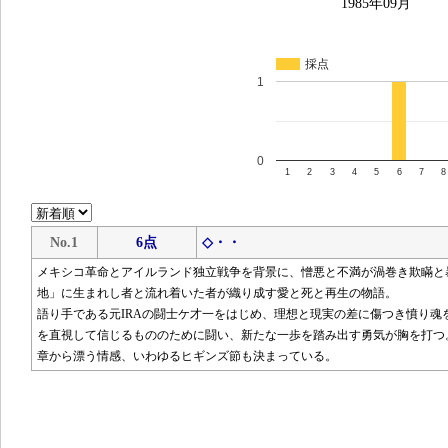
1985年09月
採点
1
0
1
2
3
4
5
6
7
8
No.1
6点
◇・・
メキシコ革命とアイルランド独立戦争を背景に、憎悪と不満が渦巻き欺瞞と
地」に生まれし者と流れ着いた者が織り成す愛と死と再生の物語。
語り手である元IRAの闘士ケ才一をはじめ、理想と現実の差に傷つき憤り魂
を直視して信じるもののために闘い、新たな一歩を踏み出す勇気が胸を打つ
章から漂う情感、いわゆるヒギンズ節も決まっている。