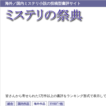
海外／国内ミステリ小説の投稿型書評サイト
皆さんから寄せられた5万件以上の書評をランキング形式で表示し
総合
国内作品
海外作品
ｱﾝｿﾛｼﾞｰ他