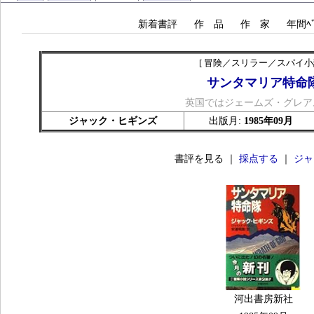
新着書評
作 品
作 家
年間ﾍﾞ
[ 冒険／スリラー／スパイ小説
サンタマリア特命
英国ではジェームズ・グレア
ジャック・ヒギンズ
出版月:
1985年09月
書評を見る ｜
採点する
｜
ジャ
河出書房新社