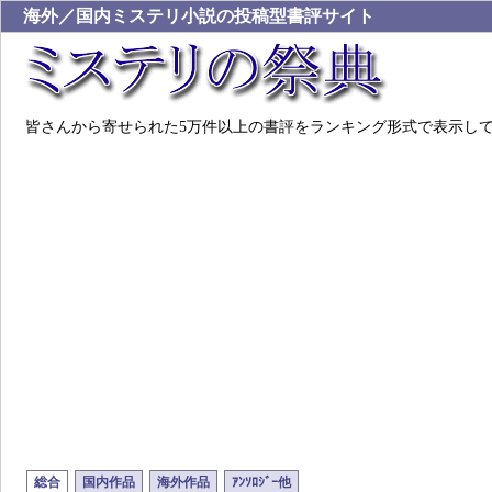
海外／国内ミステリ小説の投稿型書評サイト
皆さんから寄せられた5万件以上の書評をランキング形式で表示し
総合
国内作品
海外作品
ｱﾝｿﾛｼﾞｰ他