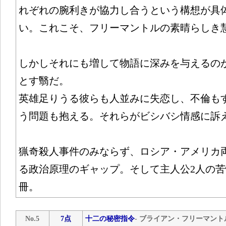
れぞれの腕利きが協力し合うという構想が具
い。これこそ、フリーマントルの素晴らしき
しかしそれにも増して物語に深みを与えるの
とす翳だ。
英雄足りうる彼らも人並みに失恋し、不倫も
う問題も抱える。それらがビシバシ情感に訴
猟奇殺人事件のみならず、ロシア・アメリカ
る政治原理のギャップ。そして主人公2人の苦
冊。
No.5
7点
十二の秘密指令
- ブライアン・フリーマント