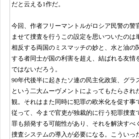
だと云える1作だ。
今回、作者フリーマントルがロシア民警の警官
ませて捜査を行うこの設定を思いついたのは
相反する両国のミスマッチの妙と、水と油の
する者同士が国の利害を超え、結ばれる友情
ではないだろう。
90年代後半に起きたソ連の民主化政策、グラ
という二大ムーヴメントによってもたらされ
観。それはまた同時に犯罪の欧米化を促す事
従って、今まで官吏が独裁的に行う犯罪捜査
罪も頻発する可能性があり、それを解決すべ
捜査システムの導入が必要になる。こういっ