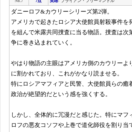
No.7
7点
英雄
- ブライアン・フリーマントル
ダニーロフ&カウリーシリーズ第2弾。
アメリカで起きたロシア大使館員射殺事件を
を組んで米露共同捜査に当る物語。捜査は次
争に巻き込まれていく。
やはり物語の主眼はアメリカ側のカウリーよ
に割かれており、これがかなり読ませる。
特にロシアマフィアと民警、大使館員らの癒
政治が絶望的だという感を強くする。
しかし、全体的に冗漫だと感じた。特にマフ
ロフの悪友コソフや上巻で道化師役を割り当