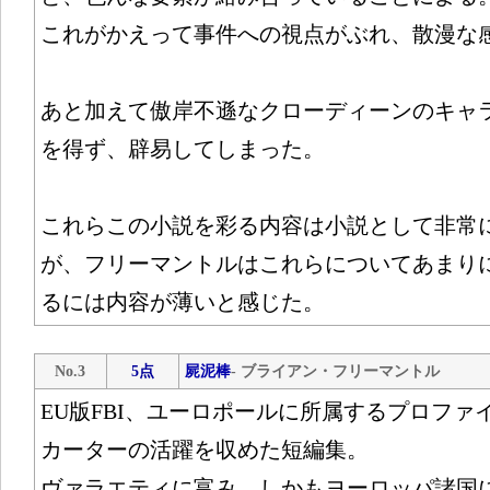
これがかえって事件への視点がぶれ、散漫な
あと加えて傲岸不遜なクローディーンのキャ
を得ず、辟易してしまった。
これらこの小説を彩る内容は小説として非常
が、フリーマントルはこれらについてあまり
るには内容が薄いと感じた。
No.3
5点
屍泥棒
- ブライアン・フリーマントル
EU版FBI、ユーロポールに所属するプロフ
カーターの活躍を収めた短編集。
ヴァラエティに富み、しかもヨーロッパ諸国