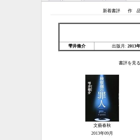
新着書評
作 
雫井脩介
出版月:
2013
書評を見る
文藝春秋
2013年09月