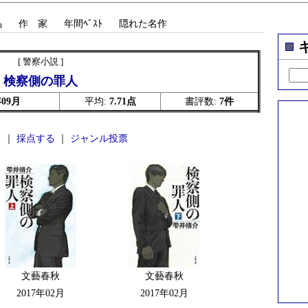
品
作 家
年間ﾍﾞｽﾄ
隠れた名作
[ 警察小説 ]
検察側の罪人
年09月
平均:
7.71点
書評数:
7件
 ｜
採点する
｜
ジャンル投票
文藝春秋
文藝春秋
2017年02月
2017年02月