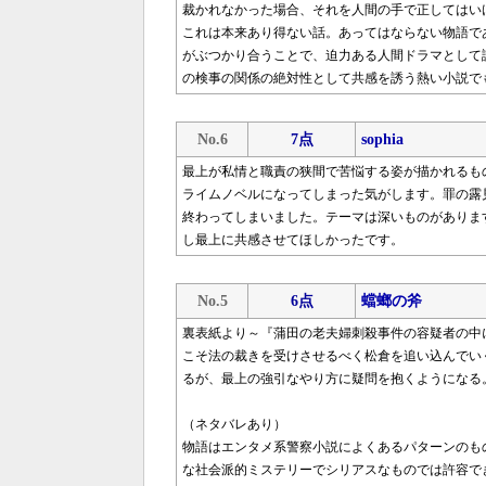
裁かれなかった場合、それを人間の手で正してはい
これは本来あり得ない話。あってはならない物語で
がぶつかり合うことで、迫力ある人間ドラマとして
の検事の関係の絶対性として共感を誘う熱い小説で
No.6
7点
sophia
最上が私情と職責の狭間で苦悩する姿が描かれるも
ライムノベルになってしまった気がします。罪の露
終わってしまいました。テーマは深いものがありま
し最上に共感させてほしかったです。
No.5
6点
蟷螂の斧
裏表紙より～『蒲田の老夫婦刺殺事件の容疑者の中
こそ法の裁きを受けさせるべく松倉を追い込んでい
るが、最上の強引なやり方に疑問を抱くようになる
（ネタバレあり）
物語はエンタメ系警察小説によくあるパターンのも
な社会派的ミステリーでシリアスなものでは許容で