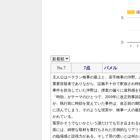
採
5
0
1
2
No.7
7点
パメル
主人公はベテラン検事の最上と、若手検事の沖野。
重要容疑者でありながら、証拠不十分で釈放され時
事件を担当していた沖野は、捜査の偏りに違和感を
「時効」がテーマのひとつで、2010年に改正刑事
が、執行前に時効を迎えていた事件は、改正前の期
に済んでしまう。そのような現実や、検事一人の裁
かれている。
冤罪かそうでないかという謎だけでも引き込まれる
面には、綿密な取材を裏打ちされた圧倒的なリアリ
の臨場感と説得力がある。そして罪の償いとは何か