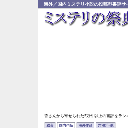
海外／国内ミステリ小説の投稿型書評サ
皆さんから寄せられた5万件以上の書評をラン
総合
国内作品
海外作品
ｱﾝｿﾛｼﾞｰ他