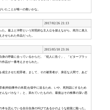
がいたことが唯一の救いかな。
2017/02/26 21:13
った。最上と沖野という対照的な主人公を据えながら、両方に肩入
えさせられた作品だった。
2015/05/10 23:16
自身の呼吸に合っているからだ。「犯人に告ぐ」、「ビターブラッ
の作品が一番考えさせられた。
を成立させた犯罪者。まして、その被害者が、身近な人間で、あど
罪者(時効事件の本星)を獄中に送るため、いや、死刑囚にするため
そんなバカな！」と、呆れていたものの、最後はその検事の深い思
の本を読んでいる自分自身の叫びであるかのような錯覚に陥った。