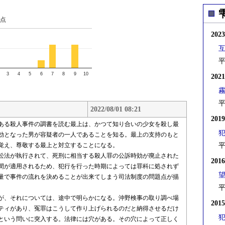
点
202
平
3
4
5
6
7
8
9
10
202
平
2022/08/01 08:21
201
ある殺人事件の調書を読む最上は、かつて知り合いの少女を殺し最
効となった男が容疑者の一人であることを知る。最上の支持のもと
覚え、尊敬する最上と対立することになる。
平
訴訟法が執行されて、死刑に相当する殺人罪の公訴時効が廃止された
201
間が適用されるため、犯行を行った時期によっては罪科に処されず
量で事件の流れを決めることが出来てしまう司法制度の問題点が描
平
が、それについては、途中で明らかになる。沖野検事の取り調べ場
201
ティがあり、冤罪はこうして作り上げられるのだと納得させるだけ
という問いに突入する。法律には穴がある。その穴によって正しく