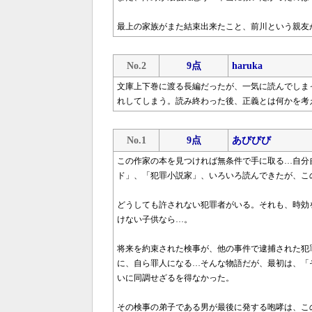
最上の家族がまた結束出来たこと、前川という親友
No.2
9点
haruka
文庫上下巻に渡る長編だったが、一気に読んでしま
れしてしまう。読み終わった後、正義とは何かを考
No.1
9点
あびびび
この作家の本を見つければ無条件で手に取る…自分
ド」、「犯罪小説家」、いろいろ読んできたが、こ
どうしても許されない犯罪者がいる。それも、時効
けない子供なら…。
将来を約束された検事が、他の事件で逮捕された犯
に、自ら罪人になる…そんな物語だが、最初は、「
いに同調せざるを得なかった。
その検事の弟子である男が最後に発する咆哮は、こ