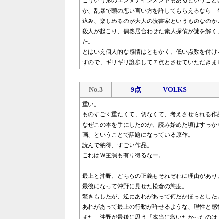
こういう形のエンタテインメントもあるということ
か、乱暴で頭の悪い言い方を許してもらえるなら「
込み、楽しめるのが大人の読書家というものなのか
殺人が起こり、偶然居合わせた素人探偵が謎を解く
た。
とはいえ個人的な感情はともかく、低い点数を付け
すので、ギリギリ譲歩して７点とさせていただきま
No.3
9点
VOLKS
重い。
ものすごく重たくて、切なくて、考えさせられる作
なぜこの本を手にしたのか、読み始めた頃はすっか
画、ということで話題になっている原作。
読んで納得、すごい作品。
これはＷ主演も有り得るなー。
最上と沖野、どちらの正義もそれぞれに理由があり
最後になって沖野に見せた松倉の態度。
驚きもしたが、逆にあれがあって何だかほっとした
あれがあって最上の行動が許せるような、理性と感
また、沖野が最後に思う「本当に救いたかったのは