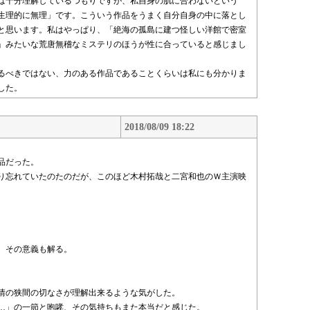
は十分理解しているつもりですが、私自身の肌に合わないという
生理的に無理」です。こういう作品をうまく自分自身の中に落とし
と思います。私はやっぱり、「絶海の孤島に建つ怪しい洋館で密室
」みたいな荒唐無稽なミステリのほうが性に合っていると感じまし
るべきではない、力のある作品であることくらいは私にも分かりま
した。
2018/08/09 18:22
品だった。
り忘れていたのたのだが、このほど木村拓哉と二宮和也のＷ主演映
、その意義も解る。
。
情の狭間の切なさが理解出来るような気がした。
…」の一節と咆哮、その気持ちもまた本当だと感じた。