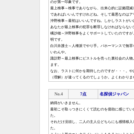
のが第一印象です。
最上検事～検事でありながら、出来心的に証拠隠滅
であればいいんですけれどね。そして最悪なのはア
沖野検事～最初はいいんですね。しかしラストがい
あなたが最上検事の犯罪を断罪しなければならない
橘沙穂～沖野検事をよくサポートしていたのですが
明です。
白川弁護士～人権派でやり手。パホーマンスで無罪
いわんや。
諏訪野～最上検事にピストルを売った裏社会の人物
ます。
なお、ラストに何かを期待したのですが・・・。や
（理解）が違ってくるのでしょうか。よくわかりま
No.4
7点
名探偵ジャパン
納得がいきません。
最初こそ取っつきにくくて読むのを億劫に感じてい
た。
それだけ没頭し、二人の主人公どちらにも感情移入
た。