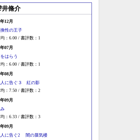
雫井脩介
3年12月
互換性の王子
均：6.00 / 書評数：1
1年07月
霧をはらう
均：6.00 / 書評数：1
9年08月
犯人に告ぐ３ 紅の影
均：7.50 / 書評数：2
6年09月
望み
均：6.33 / 書評数：3
5年09月
犯人に告ぐ2 闇の蜃気楼