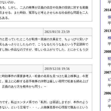
けないのか。
平
ある。しかし、二人の検事が正義の信念や自身の現状に対する葛藤
201
読ませる。また時効、冤罪など考えさせられる社会的な問題を二人
もある。
平
201
2021/01/31 23:59
のと思っていたところが私情一直線の大暴走で、ちょっぴり安いク
平
見もあっさりとしたもので、こうなるだろうなあという予定調和で
すし熱い作品なのですが、惜しい仕上がりでした。とにかくもう少
200
平
2019/12/16 19:56
200
に時効事件の重要参考人・松倉の名前を見つけた最上検事は、今度
く。最上に心酔する若手検事の沖野は厳しい尋問で松倉を締め上げ
平
。正義のあり方を根本から問う』～
200
のです。私はエンタメ系での「私刑」は容認しますが、本作のよう
平
きない。という立場で・・・。人物像造形や心理面で難ありという