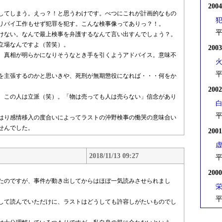
200
してしまう。えっ？！と思うわけです。べつにこれが計画的なもの
リバイ工作もせず犯罪を犯す。こんな検事像ってありっ？！。
平
けない。なんで最上検事を弁護するなんて言い出すんでしょう？。
立場なんですよ（苦笑）。
200
、真相が明らかになりそうなとき手を引くようアドバイス。意味不
平
を主張するのかと思いきや、死刑が無期懲役になれば・・・何をか
200
。この人は立派（笑）。「物は売っても人は売らない」信念があり
平
はり感情移入の度合いによってラストの沖野検事の慟哭の意味合い
せんでした。
200
2018/11/13 09:27
平
200
たのですが、事件が動き出してからはほぼ一気読みさせられまし
平
して読んでいただけに、ラストはどうしても許容しがたいものでし