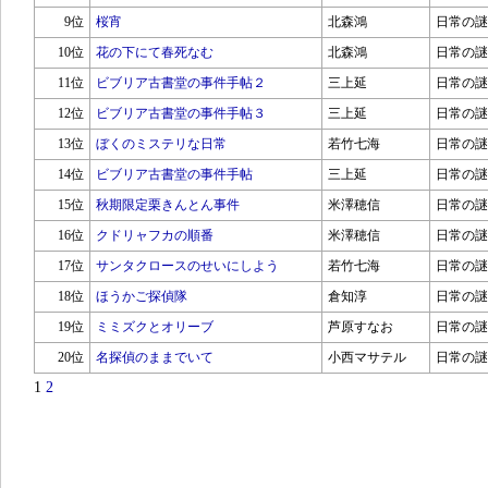
9位
桜宵
北森鴻
日常の謎
10位
花の下にて春死なむ
北森鴻
日常の謎
11位
ビブリア古書堂の事件手帖２
三上延
日常の謎
12位
ビブリア古書堂の事件手帖３
三上延
日常の謎
13位
ぼくのミステリな日常
若竹七海
日常の謎
14位
ビブリア古書堂の事件手帖
三上延
日常の謎
15位
秋期限定栗きんとん事件
米澤穂信
日常の謎
16位
クドリャフカの順番
米澤穂信
日常の謎
17位
サンタクロースのせいにしよう
若竹七海
日常の謎
18位
ほうかご探偵隊
倉知淳
日常の謎
19位
ミミズクとオリーブ
芦原すなお
日常の謎
20位
名探偵のままでいて
小西マサテル
日常の謎
1
2