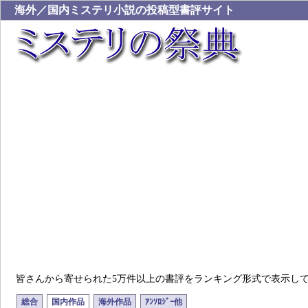
海外／国内ミステリ小説の投稿型書評サイト
皆さんから寄せられた5万件以上の書評をランキング形式で表示し
総合
国内作品
海外作品
ｱﾝｿﾛｼﾞｰ他