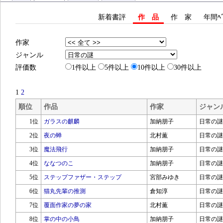
新着書評
作 品
作 家
年間ﾍﾞ
作家
ジャンル
評価数
1件以上
5件以上
10件以上
30件以上
1
2
順位
作品
作家
ジャン
1位
ガラスの麒麟
加納朋子
日常の謎
2位
夜の蝉
北村薫
日常の謎
3位
魔法飛行
加納朋子
日常の謎
4位
ななつのこ
加納朋子
日常の謎
5位
ステップファザー・ステップ
宮部みゆき
日常の謎
6位
猫丸先輩の推測
倉知淳
日常の謎
7位
覆面作家の夢の家
北村薫
日常の謎
8位
掌の中の小鳥
加納朋子
日常の謎