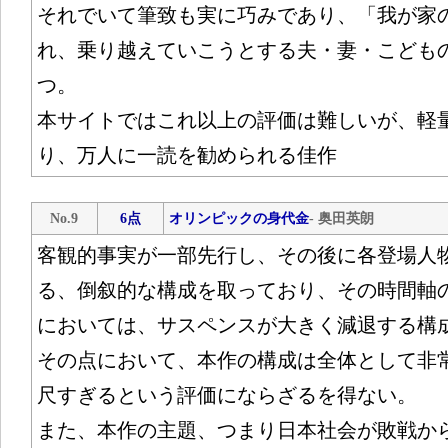
それでいて筆致も実に巧みであり、「我が家
れ、乗り越えていこうとする夫・妻・こども
つ。
本サイトではこれ以上の評価は難しいが、軽
り、万人に一読を勧められる佳作
No.9
6点
オリンピックの身代金
- 奥田英朗
客観的事実が一部先行し、その後に各登場人
る、倒叙的な構成を取っており、その時間軸
においては、サスペンスが大きく減退する構
その点において、本作の構成は全体として非
尺すぎるという評価にならざるを得ない。
また、本作の主題、つまり日本社会が敗戦か