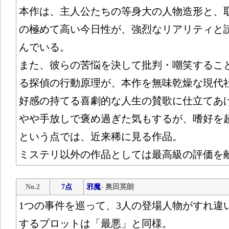
本作は、主人公たちの等身大の人物造形と、
の極めて高い今日性が、強烈なリアリティと
んでいる。
また、彼らの苦悩を決して批判・嘲笑するこ
る探偵の行動原理が、本作を無味乾燥な現代
好感の持てる喜劇的な人生の賛歌に仕立てあ
やや手放しで褒め過ぎた気もするが、嗜好を
という点では、近来稀に見る作品。
ミステリ以外の作品としては最高級の評価を
No.2
7点
邪魔
- 奥田英朗
1つの事件を巡って、3人の登場人物がすれ違
するプロットは「最悪」と同様。