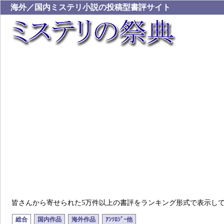
海外／国内ミステリ小説の投稿型書評サイト
皆さんから寄せられた5万件以上の書評をランキング形式で表示し
総合
国内作品
海外作品
ｱﾝｿﾛｼﾞｰ他