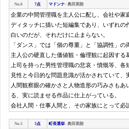
No.6
7点
マドンナ
- 奥田英朗
企業の中間管理職を主人公に配し、会社や家
ディタッチに描いた短編集であり、いずれの
白いのだが、それだけに止まらない。
「ダンス」では「個の尊重」と「協調性」の
主人公の硬直した価値観・倫理観に起因する
上司を持った男性管理職の悲哀・憤慨等、各
見性と今日的な問題意識が活かされていて、
人間観察眼の確かさと人物造形の巧みさもあ
る、実に読ませる作品に仕上がっている。
会社人間・仕事人間と、その家族にとって必
No.5
5点
町長選挙
- 奥田英朗