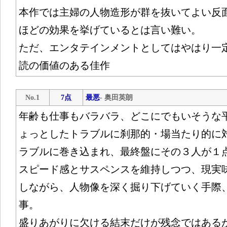
本作では主婦の人物造形が群を抜いてよい反
ほどの効果を挙げているとは言い難い。
ただ、エンタテインメントとしてはやはり一
読の価値のある佳作
No.1
7点
最悪
- 奥田英朗
年齢も仕事もバラバラ、どこにでもいそうな
ょっとしたトラブルに刹那的・場当たり的に
ラブルに巻き込まれ、最終盤にその３人が１
スピード感とサスペンスを維持しつつ、現実
しながら、人物像を深く掘り下げていく手際
事。
盛りあがりに欠ける結末だけが残念ではある