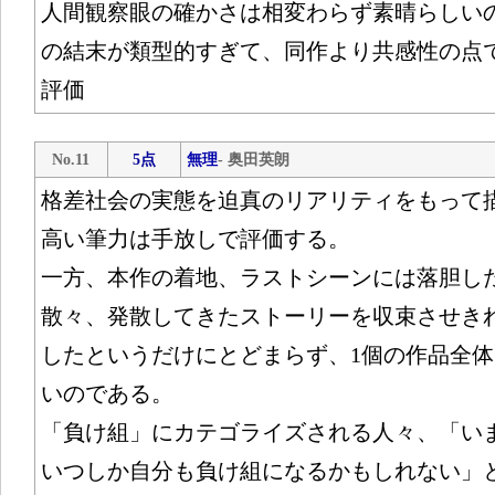
人間観察眼の確かさは相変わらず素晴らしい
の結末が類型的すぎて、同作より共感性の点
評価
No.11
5点
無理
- 奥田英朗
格差社会の実態を迫真のリアリティをもって
高い筆力は手放しで評価する。
一方、本作の着地、ラストシーンには落胆し
散々、発散してきたストーリーを収束させき
したというだけにとどまらず、1個の作品全
いのである。
「負け組」にカテゴライズされる人々、「い
いつしか自分も負け組になるかもしれない」