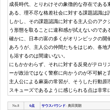
成長時代、とりわけその象徴的な存在である
ある、理不尽な格差社会に対する課題認識は
しかし、その課題認識に対する主人公のアク
う形態を取ることに違和感が拭えないのであ
確かに、日本の富の多くがオリンピックの開
あろうが、主人公の仲間たちをはじめ、各地
も浴するのは間違いない。
にもかかわらず、それに対する反発がテロリ
ーが政治ではなく警察に向かうのが不可解と
主人公による麻薬の常習が、そうした行動原
スキューズであるように感じられる点は非常
No.8
6点
サウスバウンド
- 奥田英朗