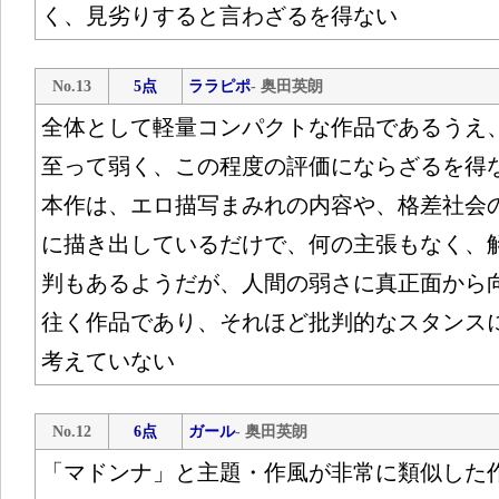
く、見劣りすると言わざるを得ない
No.13
5点
ララピポ
- 奥田英朗
全体として軽量コンパクトな作品であるうえ
至って弱く、この程度の評価にならざるを得
本作は、エロ描写まみれの内容や、格差社会
に描き出しているだけで、何の主張もなく、
判もあるようだが、人間の弱さに真正面から
往く作品であり、それほど批判的なスタンス
考えていない
No.12
6点
ガール
- 奥田英朗
「マドンナ」と主題・作風が非常に類似した