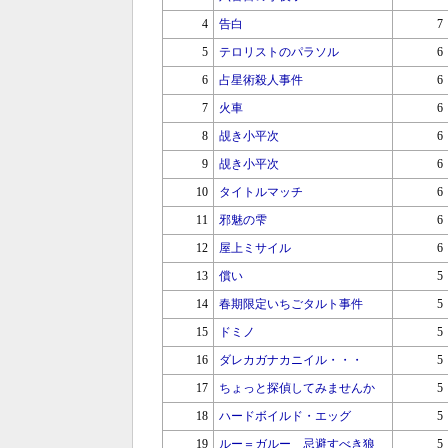
4
告白
7
5
テロリストのパラソル
6
6
占星術殺人事件
6
7
火車
6
8
覘き小平次
6
9
覘き小平次
6
10
タイトルマッチ
6
11
邪魅の雫
6
12
屋上ミサイル
6
13
償い
5
14
春期限定いちごタルト事件
5
15
ドミノ
5
16
ダレカガナカニイル・・・
5
17
ちょっと探偵してみませんか
5
18
ハードボイルド・エッグ
5
19
ルー＝ガルー 忌避すべき狼
5