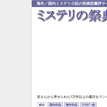
海外／国内ミステリ小説の投稿型書評サ
皆さんから寄せられた5万件以上の書評をラン
総合
国内作品
海外作品
ｱﾝｿﾛｼﾞｰ他