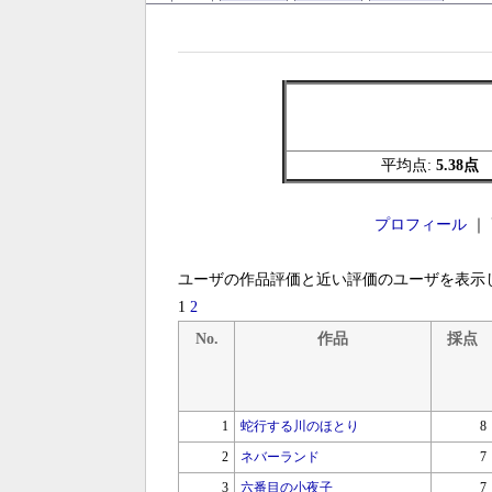
平均点:
5.38点
プロフィール
｜
ユーザの作品評価と近い評価のユーザを表示
1
2
No.
作品
採点
1
蛇行する川のほとり
8
2
ネバーランド
7
3
六番目の小夜子
7