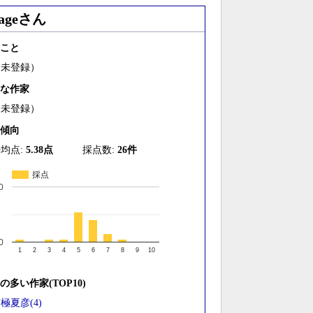
ageさん
こと
（未登録）
な作家
（未登録）
傾向
均点:
5.38点
採点数:
26件
採点
0
0
1
2
3
4
5
6
7
8
9
10
の多い作家(TOP10)
極夏彦(4)