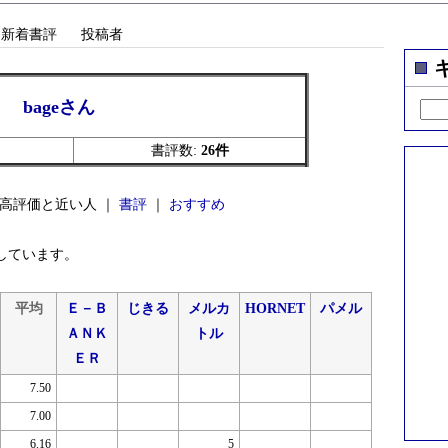
新着書評
投稿者
bageさん
書評数:
26件
 高評価と近い人 ｜
書評
｜
おすすめ
しています。
平均
Ｅ－Ｂ
じきる
メルカ
HORNET
パメル
ＡＮＫ
トル
ＥＲ
7.50
7.00
6.16
5