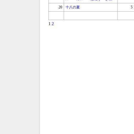
20
十八の夏
5
1
2