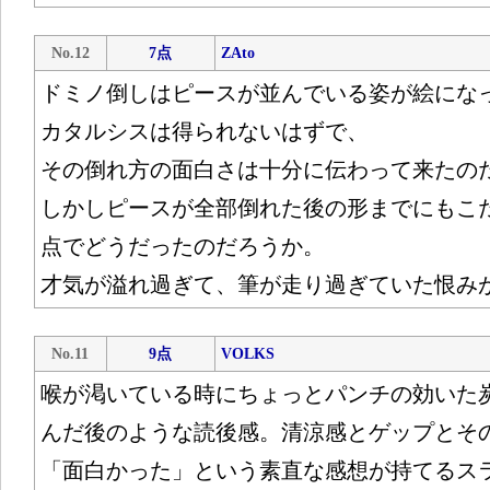
No.12
7点
ZAto
ドミノ倒しはピースが並んでいる姿が絵にな
カタルシスは得られないはずで、
その倒れ方の面白さは十分に伝わって来たの
しかしピースが全部倒れた後の形までにもこ
点でどうだったのだろうか。
才気が溢れ過ぎて、筆が走り過ぎていた恨み
No.11
9点
VOLKS
喉が渇いている時にちょっとパンチの効いた
んだ後のような読後感。清涼感とゲップとそ
「面白かった」という素直な感想が持てるス