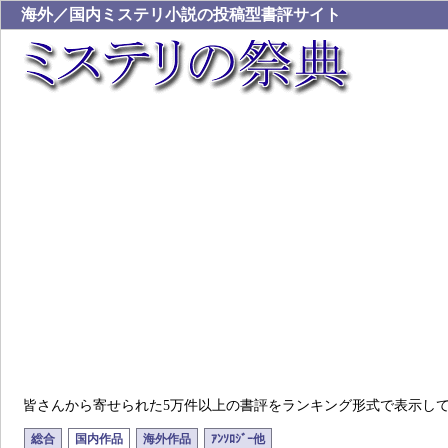
海外／国内ミステリ小説の投稿型書評サイト
皆さんから寄せられた5万件以上の書評をランキング形式で表示し
総合
国内作品
海外作品
ｱﾝｿﾛｼﾞｰ他