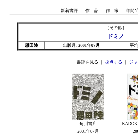
新着書評
作 品
作 家
年間ﾍﾞ
[ その他 ]
ドミノ
恩田陸
出版月:
2001年07月
平均
書評を見る ｜
採点する
｜
ジャ
角川書店
KADO
2001年07月
20