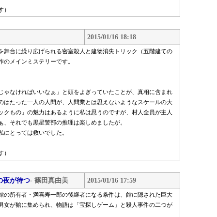
す）
2015/01/16 18:18
を舞台に繰り広げられる密室殺人と建物消失トリック（五階建ての
作のメインミステリーです。
じゃなければいいなぁ」と頭をよぎっていたことが、真相に含まれ
のはたった一人の人間が、人間業とは思えないようなスケールの大
ックもの」の魅力はあるように私は思うのですが、村人全員が主人
ぁ、それでも黒星警部の推理は楽しめましたが。
私にとっては救いでした。
す）
の夜が待つ
- 篠田真由美
2015/01/16 17:59
館の所有者・満喜寿一郎の後継者になる条件は、館に隠された巨大
男女が館に集められ、物語は「宝探しゲーム」と殺人事件の二つが