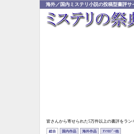
海外／国内ミステリ小説の投稿型書評サ
皆さんから寄せられた5万件以上の書評をラン
総合
国内作品
海外作品
ｱﾝｿﾛｼﾞｰ他