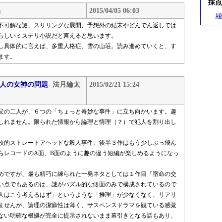
採点
晶
2015/04/05 06:03
綾
不可解な謎、スリリングな展開、予想外の結末やどんでん返しでは
らしいミステリ小説だと言えると思います。
し具体的に言えば、多重人格症、雪の山荘。読み進めていくと、す
ます。
三人の女神の問題
- 法月綸太
2015/02/21 15:24
父の二人が、６つの「ちょっと奇妙な事件」に立ち向かいます。趣
しれません。限られた情報から論理と情理（？）で犯人を割り出し
較的ストレートアヘッドな殺人事件、後半３作はもう少しぶっ飛ん
らレコードのA面、B面のように趣の違う短編が楽しめるようになっ
めですが、最も精巧に練られた一発ネタとしては１作目『宿命の交
い点でもあるのは、謎がパズル的な側面のみで構成されているので
人はこう考えるはず」というような「推理」が少なくなく、リアリ
ませんが、論理の潔癖性は薄く、サスペンスドラマを観ている感覚
ない明確な根拠が完全に提示されないまま幕引きとなる話もあり、