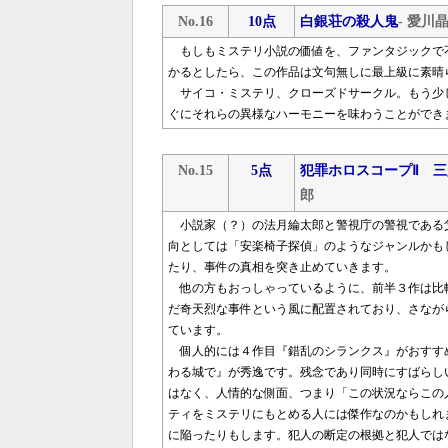
No.16
10点
白銀荘の殺人鬼
- 愛川
もしもミステリ小説の価値を、ファンタジックで
かるとしたら、この作品は文句無しに最上級に素晴
サイコ・ミステリ、クローズドサークル。もう少
ぐにそれらの異様なハーモニーを味わうことができ
No.15
5点
犯罪ホロスコープⅡ 
郎
小説家（？）の法月綸太郎と警視庁の警視である
向としては「安楽椅子探偵」のようなジャンルかも
たり、事件の真相を突き止めていきます。
他の方もおっしゃっているように、前半３作は比
だ奇天烈な事件という風に配置されており、さなが
ています。
個人的には４作目『錯乱のシランクス』がおすす
わる城で』が秀逸です。残念であり同時にすばらし
はなく、人情的な側面、つまり「この状況ならこの
ティをミステリにもとめる人には傑作なのかもしれ
に陥ったりもします。犯人の断定の根拠と犯人では