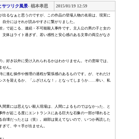
とサツリク風景
- 椙本孝思
2015/01/19 12:59
が出るなぁと思うのですが、この作品の登場人物の名前は、現実に
。自分にはそれが読みやすさに繋がりました。
館」で起こる、連続・不可能殺人事件です。主人公の男の子と女の
、文体はライト過ぎず、若い感性と安心感のある文章の両立がなさ
の」好き以外に受け入れられるかはわかりません。その意味では、
ません。
時に進む操作や推理の過程が緊張感のあるものです。が、それだけ
シスを迎えるか、「ふざけんな！」となってしまうか……幸い、私
人間業には思えない殺人現場は、人間によるものではなかった、と
事件が起こる度にエントランスにある巨大な石像の一部が壊れると
る自壊だったとは（笑）。細部は覚えてないので、いつか再読した
すぎて、中々手が出ません。