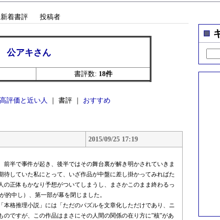
新着書評
投稿者
公アキさん
書評数:
18件
高評価と近い人
｜ 書評 ｜
おすすめ
2015/09/25 17:19
、前半で事件が起き、後半ではその舞台裏が解き明かされていきま
期待していた私にとって、いざ作品が中盤に差し掛かってみればた
人の正体もかなり予想がついてしまうし、まさかこのまま終わるっ
感が的中し）、第一部が幕を閉じました。
「本格推理小説」には「ただのパズルを文章化しただけであり、ニ
ものですが、この作品はまさにその人間の関係の在り方に”核”があ