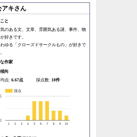
公アキさん
こと
色気のある文、文章、雰囲気ある謎、事件、物
語が好きです。
いわゆる「クローズドサークルもの」が好きで
す。
な作家
傾向
均点:
6.67点
採点数:
18件
採点
5
0
1
2
3
4
5
6
7
8
9
10