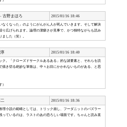
す）
- 古野まほろ
2015/01/16 18:46
いなくなった」のようにがんがん人が死んでいきます。そして解決
繰り広げられます。論理の潔癖さが見事で、かつ独特ながらも読み
りました（笑）。
知淳
2015/01/16 18:40
ック。「クローズドサークルあるある」的な諸要素と、それらを読
で描き切る絶妙な筆致は、中々お目にかかれないものがある、と思
す）
研二
2015/01/16 18:36
推理小説の範疇としては、トリック崩し、フーダニットのパズラー
残っているのは、ラストのあの恐ろしい場面です。ちゃんと読み直