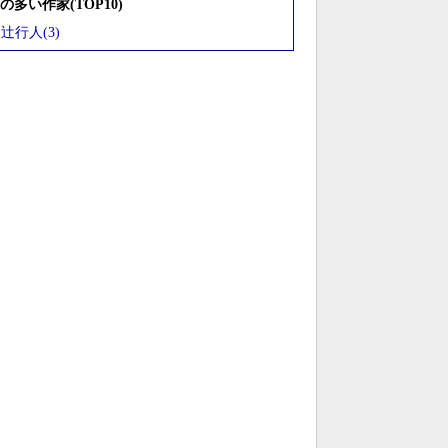
の多い作家(TOP10)
辻行人(3)