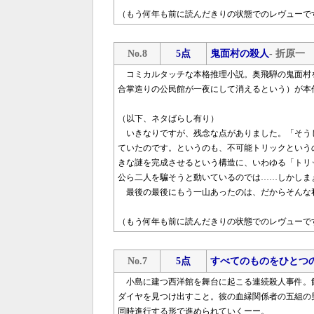
（もう何年も前に読んだきりの状態でのレヴューで
No.8
5点
鬼面村の殺人
- 折原一
コミカルタッチな本格推理小説。奥飛騨の鬼面村
合掌造りの公民館が一夜にして消えるという）が本
（以下、ネタばらし有り）
いきなりですが、残念な点がありました。「そう
ていたのです。というのも、不可能トリックという
きな謎を完成させるという構造に、いわゆる「トリ
公ら二人を騙そうと動いているのでは……しかしま
最後の最後にもう一山あったのは、だからそんな
（もう何年も前に読んだきりの状態でのレヴューで
No.7
5点
すべてのものをひとつ
小島に建つ西洋館を舞台に起こる連続殺人事件。
ダイヤを見つけ出すこと。彼の血縁関係者の五組の
同時進行する形で進められていくーー。