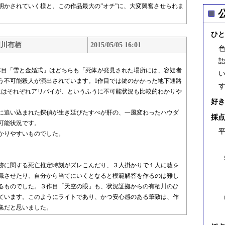
明かされていく様と、この作品最大の”オチ”に、大変興奮させられま
ひと
栖川有栖
2015/05/05 16:01
目「雪と金婚式」はどちらも「死体が発見された場所には、容疑者
う不可能殺人が演出されています。1作目では鍵のかかった地下通路
にはそれぞれアリバイが、というふうに不可能状況も比較的わかりや
好き
。
に追い込まれた探偵が生き延びたすべが肝の、一風変わったハウダ
採点
可能状況です。
平
かりやすいものでした。
跡に関する死亡推定時刻がズレこんだり、３人掛かりで１人に嘘を
識させたり、自分から当てにいくとなると模範解答を作るのは難し
るものでした。３作目「天空の眼」も、状況証拠からの有栖川のひ
ています。このようにライトであり、かつ安心感のある筆致は、作
集だと思いました。