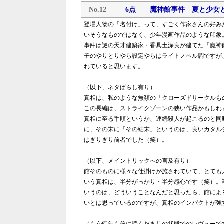
No.12
6点
魔神館事件 夏と少女
登場人物の「名付け」って、すごく作家さんの好み
いそうなものではなく、少年漫画作品のような印象
事件は謎の天才建築家・香具土深良が建てた「魔神
子のやりとりやら設定やらはライトノベル調ですが
れていると思います。
（以下、ネタばらし有り）
真相は、私のような無類の「クローズドサークルも
この長編は、ストライクゾーンの狭い作品かもしれ
真相に至る手順というか、連続殺人が起こるのと同
に、その末に「その結末」というのは、良いカタル
はぎりぎり前者でした（笑）。
（以下、メイントリックへの言及有り）
館そのものに様々な仕掛けが施されていて、とても
いう真相は、半分がっかり・半分感心です（笑）。
いうのは、どういうことなんだと思ったら、館によ
いとは思っているのですが、真相のインパクトが強