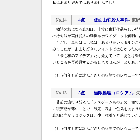
私はあまり好みではありませんでした。
No.14
4点
仮面山荘殺人事件
- 東
物語の核になる真相は、非常に東野作品らしい構
の持ち味が実は犯人の動機やホワイダニット解明に
ただし、真相は……私は、あまり良いカタルシス
みましたが、あまり好きなフォントではなかったの
「最も核のアイデア」だけ覚えていて、あとは登
いところを再発見するかもしれませんが、とりあえ
（もう何年も前に読んだきりの状態でのレヴューで
No.13
5点
極限推理コロシアム
- 
一昔前に流行り始めた「デスゲームもの」の一種で
に現実感が薄いことで、設定に程よい色気をあまり
真相に向かうロジックは、少し強引？と感じていた
（もう何年も前に読んだきりの状態でのレヴューで