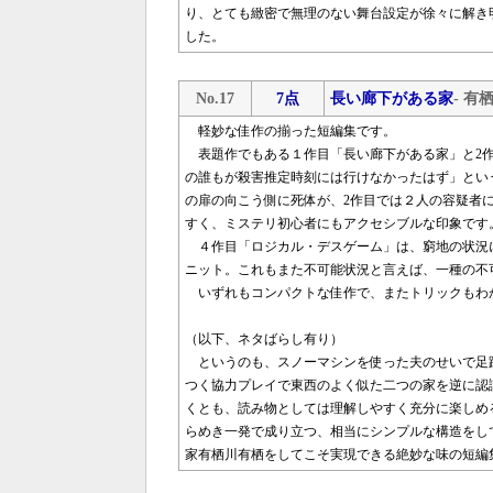
り、とても緻密で無理のない舞台設定が徐々に解き
した。
No.17
7点
長い廊下がある家
- 有
軽妙な佳作の揃った短編集です。
表題作でもある１作目「長い廊下がある家」と2作
の誰もが殺害推定時刻には行けなかったはず」とい
の扉の向こう側に死体が、2作目では２人の容疑者
すく、ミステリ初心者にもアクセシブルな印象です
４作目「ロジカル・デスゲーム」は、窮地の状況
ニット。これもまた不可能状況と言えば、一種の不
いずれもコンパクトな佳作で、またトリックもわ
（以下、ネタばらし有り）
というのも、スノーマシンを使った夫のせいで足
つく協力プレイで東西のよく似た二つの家を逆に認
くとも、読み物としては理解しやすく充分に楽しめ
らめき一発で成り立つ、相当にシンプルな構造をし
家有栖川有栖をしてこそ実現できる絶妙な味の短編