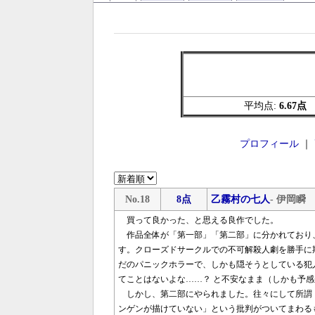
平均点:
6.67点
プロフィール
｜
No.18
8点
乙霧村の七人
- 伊岡瞬
買って良かった、と思える良作でした。
作品全体が「第一部」「第二部」に分かれており
す。クローズドサークルでの不可解殺人劇を勝手に
だのパニックホラーで、しかも隠そうとしている犯
てことはないよな……？ と不安なまま（しかも予
しかし、第二部にやられました。往々にして所謂
ンゲンが描けていない」という批判がついてまわる