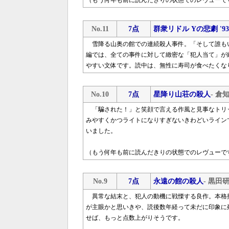
（もう何年も前に読んだきりの状態でのレヴューで
No.11
7点
群衆リドル Yの悲劇 '93
雪降る山奥の館での連続殺人事件。「そして誰も
編では、全ての事件に対して緻密な「犯人当て」が
やすい文体です。読中は、無性に寿司が食べたくな
No.10
7点
星降り山荘の殺人
- 倉
「騙された！」と笑顔で言える作風と見事なトリ
みやすくかつライトになりすぎないきわどいライン
いました。
（もう何年も前に読んだきりの状態でのレヴューで
No.9
7点
永遠の館の殺人
- 黒田
異常な結末と、犯人の動機に戦慄する良作。本格
が主眼かと思いきや、読後数年経って未だに印象に
せば、もっと点数上がりそうです。