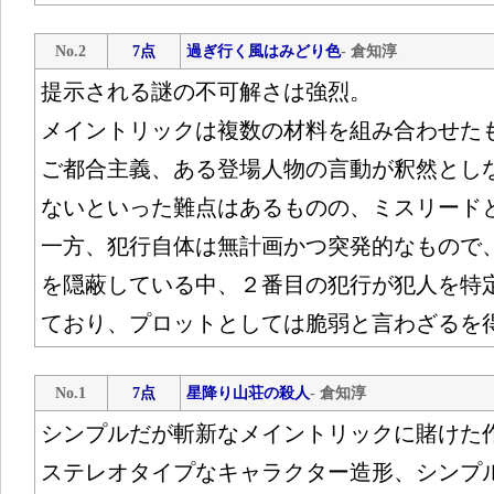
No.2
7点
過ぎ行く風はみどり色
- 倉知淳
提示される謎の不可解さは強烈。
メイントリックは複数の材料を組み合わせた
ご都合主義、ある登場人物の言動が釈然とし
ないといった難点はあるものの、ミスリード
一方、犯行自体は無計画かつ突発的なもので
を隠蔽している中、２番目の犯行が犯人を特
ており、プロットとしては脆弱と言わざるを
No.1
7点
星降り山荘の殺人
- 倉知淳
シンプルだが斬新なメイントリックに賭けた
ステレオタイプなキャラクター造形、シンプ