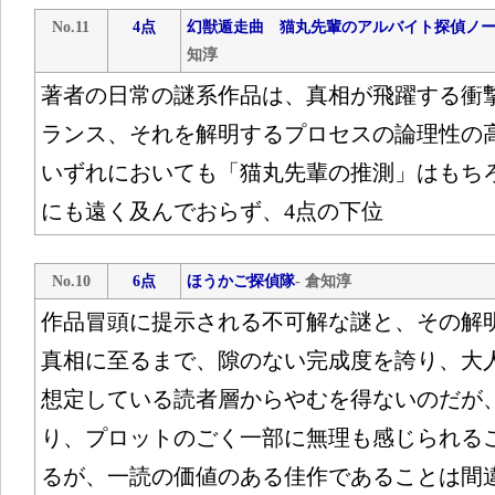
No.11
4点
幻獣遁走曲 猫丸先輩のアルバイト探偵ノ
知淳
著者の日常の謎系作品は、真相が飛躍する衝
ランス、それを解明するプロセスの論理性の
いずれにおいても「猫丸先輩の推測」はもち
にも遠く及んでおらず、4点の下位
No.10
6点
ほうかご探偵隊
- 倉知淳
作品冒頭に提示される不可解な謎と、その解
真相に至るまで、隙のない完成度を誇り、大
想定している読者層からやむを得ないのだが
り、プロットのごく一部に無理も感じられる
るが、一読の価値のある佳作であることは間