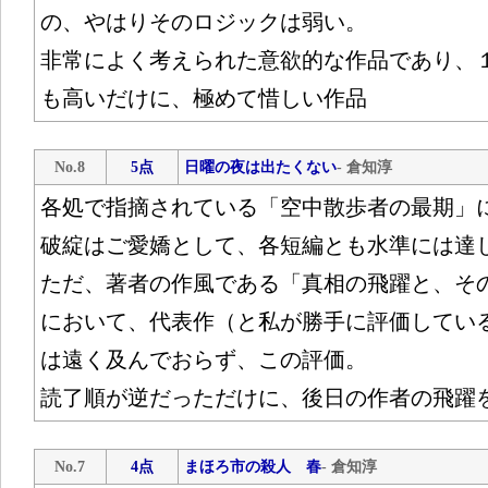
の、やはりそのロジックは弱い。
非常によく考えられた意欲的な作品であり、
も高いだけに、極めて惜しい作品
No.8
5点
日曜の夜は出たくない
- 倉知淳
各処で指摘されている「空中散歩者の最期」
破綻はご愛嬌として、各短編とも水準には達
ただ、著者の作風である「真相の飛躍と、そ
において、代表作（と私が勝手に評価してい
は遠く及んでおらず、この評価。
読了順が逆だっただけに、後日の作者の飛躍
No.7
4点
まほろ市の殺人 春
- 倉知淳