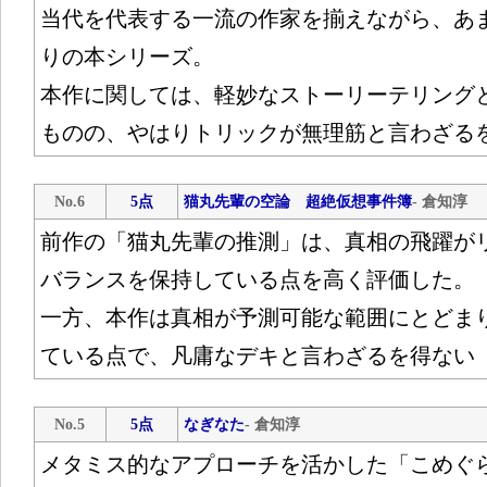
当代を代表する一流の作家を揃えながら、あ
りの本シリーズ。
本作に関しては、軽妙なストーリーテリング
ものの、やはりトリックが無理筋と言わざる
No.6
5点
猫丸先輩の空論 超絶仮想事件簿
- 倉知淳
前作の「猫丸先輩の推測」は、真相の飛躍が
バランスを保持している点を高く評価した。
一方、本作は真相が予測可能な範囲にとどま
ている点で、凡庸なデキと言わざるを得ない
No.5
5点
なぎなた
- 倉知淳
メタミス的なアプローチを活かした「こめぐ