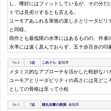
し、嗜好にはフィットしているが、その分だ
トでは見劣りするとも言える。
ユーモアあふれる筆致の楽しさとリーダビリ
と同様。
両作とも最低限の水準にはあるものの、作者
水準には遠く及んでおらず、五十歩百歩の印
No.4
5点
こめぐら
- 倉知淳
メタミス的なアプローチを活かした軽妙なバ
ユーモアとリーダビリティの高さには見どこ
としての骨格は至って小粒
No.3
7点
猫丸先輩の推測
- 倉知淳