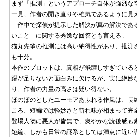
まず「推測」というアプローチ自体が強烈な
一見、作者の開き直りや稚気であるように見
「作中で探偵が提示した解決が真の解決であ
いこと」に関する秀逸な回答とも言える。
猫丸先輩の推測には高い納得性があり、推測
も十分。
本作のプロットは、真相が飛躍しすぎている
躍が足りないと面白みに欠けるが、実に絶妙
り、作者の力量の高さは疑い得ない。
ほのぼのとしたユーモアあふれる作風は、長
ころ、短編では軽妙さと斬れ味が相まって完
登場人物に悪人が皆無で、爽やかな読後感も
短編、しかも日常の謎系としては満点に近い