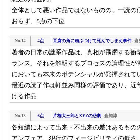
全体として悪い作品ではないものの、一読の
おらず、5点の下位
No.14
4点
豆腐の角に頭ぶつけて死んでしまえ事件
- 
著者の日常の謎系作品は、真相が飛躍する衝
ランス、それを解明するプロセスの論理性が
においても本来のポテンシャルが発揮されて
最近の読了作は軒並み同様の評価であり、近
ける作品
No.13
6点
片桐大三郎とXYZの悲劇
- 倉知淳
各短編によって出来・不出来の差はあるもの
アンフェア、犯行のフィージビリティの低さ