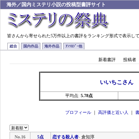
海外／国内ミステリ小説の投稿型書評サイト
皆さんから寄せられた5万件以上の書評をランキング形式で表示し
総合
国内作品
海外作品
ｱﾝｿﾛｼﾞｰ他
新着書評
投稿者
いいちこさん
平均点:
5.78点
プロフィール
｜
高評価と近い人
｜
No.16
5点
恋する殺人者
- 倉知淳