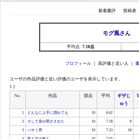
新着書評
投稿者
モグ風さん
平均点:
7.18点
プロフィール
｜ 高評価と近い人 ｜
ユーザの作品評価と近い評価のユーザを表示しています。
1
2
No.
作品
採点
平均
ギザじ
T
ゅう
1
どんなに上手に隠れても
10
6.62
2
そして扉が閉ざされた
10
7.18
9
3
ハサミ男
10
7.23
10
4
屍人荘の殺人
10
7.65