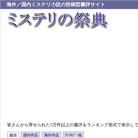
海外／国内ミステリ小説の投稿型書評サイト
皆さんから寄せられた5万件以上の書評をランキング形式で表示し
総合
国内作品
海外作品
ｱﾝｿﾛｼﾞｰ他