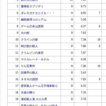
5
珊瑚色ラプソディ
9
6.75
6
ダレカガナカニイル・・・
9
6.95
7
7
極限推理コロシアム
9
5.50
8
ゲームの名は誘拐
9
6.37
6
9
火の粉
9
7.03
10
クラインの壷
9
7.58
10
11
時計館の殺人
8
7.86
6
12
クリムゾンの迷宮
8
7.67
13
マスカレード・ホテル
8
6.39
14
りら荘事件
8
7.46
10
15
回廊亭の殺人
8
5.43
16
９９％の誘拐
8
7.05
9
17
密室殺人ゲーム王手飛車取り
8
6.35
18
天使の囀り
8
7.35
19
連続殺人鬼 カエル男
8
5.70
世界の終わり、あるいは始ま