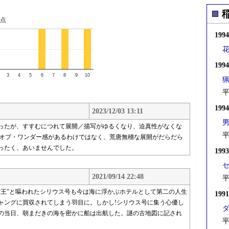
点
199
199
3
4
5
6
7
8
9
10
平
199
2023/12/03 13:11
ったが、すすむにつれて展開／描写がゆるくなり、迫真性がなくな
平
・オブ・ワンダー感があるわけではなく、荒唐無稽な展開がだらだら
ったく、あいませんでした。
199
2021/09/14 22:48
平
女王”と嘔われたシリウス号も今は海に浮かぶホテルとして第二の人生
199
ャングに買収されてしまう羽目に。しかし!シリウス号に集う心優し
の当日、朝まだきの海を密かに船は出航した。謎の古地図に記され
平