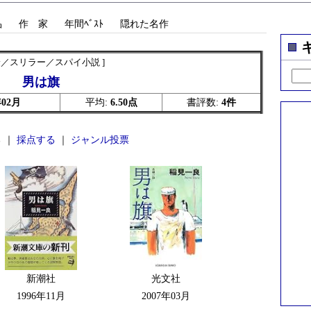
品
作 家
年間ﾍﾞｽﾄ
隠れた名作
険／スリラー／スパイ小説 ]
男は旗
年02月
平均:
6.50点
書評数:
4件
 ｜
採点する
｜
ジャンル投票
新潮社
光文社
1996年11月
2007年03月