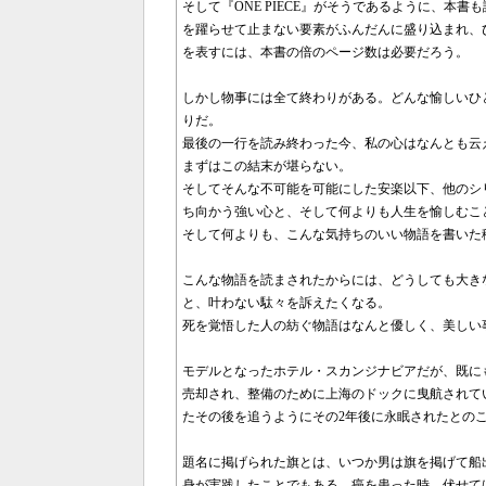
そして『ONE PIECE』がそうであるように、本
を躍らせて止まない要素がふんだんに盛り込まれ、
を表すには、本書の倍のページ数は必要だろう。
しかし物事には全て終わりがある。どんな愉しいひ
りだ。
最後の一行を読み終わった今、私の心はなんとも云
まずはこの結末が堪らない。
そしてそんな不可能を可能にした安楽以下、他のシ
ち向かう強い心と、そして何よりも人生を愉しむこ
そして何よりも、こんな気持ちのいい物語を書いた
こんな物語を読まされたからには、どうしても大き
と、叶わない駄々を訴えたくなる。
死を覚悟した人の紡ぐ物語はなんと優しく、美しい
モデルとなったホテル・スカンジナビアだが、既にも
売却され、整備のために上海のドックに曳航されて
たその後を追うようにその2年後に永眠されたとの
題名に掲げられた旗とは、いつか男は旗を掲げて船
身が実践したことでもある。癌を患った時、伏せて