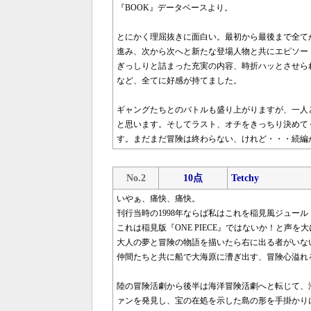
『BOOK』データベースより。
とにかく理屈抜きに面白い。最初から最後まで全て
進み、次から次へと新たな登場人物と共にエピソー
ぎっしりと詰まった充実の内容、時折ハッとさせら
など、全てに好感が持てました。
ギャングたちとのバトルも盛り上がりますが、一人
と思います。そしてラスト、オチをきっちり決めて
す。まだまだ冒険は終わらない、けれど・・・続編
No.2
10点
Tetchy
いやぁ、痛快、痛快。
刊行当時の1998年ならば私はこれを稲見風ジュー
これは稲見版『ONE PIECE』ではないか！と声を
大人の夢と冒険の物語を描いたら右に出る者がいな
仲間たちと共に船で大海原に漕ぎ出す、冒険心溢れ
陸の冒険活劇から後半は海洋冒険活劇へと転じて、
ァンを発見し、宝の在処を示した島の形を手掛かり