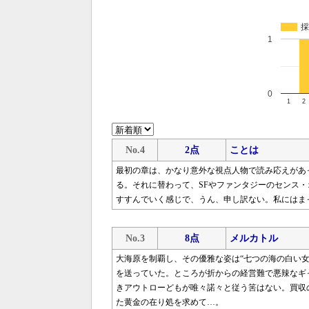
採
1
0
1
2
No.4
2点
ことは
最初の章は、かなり意外な視点人物で読み応えがあ
る。それに替わって、SFやファンタジーのセンス
すすんでいく感じで、うん、申し訳ない。私にはま
No.3
8点
メルカトル
大海原を制覇し、その優雅な姿は“七つの海の白い
を送っていた。ところが折からの経営難で悪辣なギ
きアウトローどもが唯々諾々と従う筈はない。買収
た黄金の在り処を求めて…。