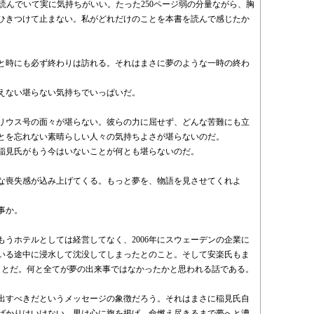
書も読んでいて実に気持ちがいい。たった250ページ弱の分量ながら、胸
ひきつけて止まない。私がどれだけのことを本書を読んで感じたか
と時にも必ず終わりは訪れる。それはまさに夢のような一時の終わ
えない堪らない気持ちでいっぱいだ。
リウス号の面々が堪らない。彼らの力に屈せず、どんな苦難にも立
とを忘れない素晴らしい人々の気持ちよさが堪らないのだ。
稲見氏がもう今はいないことが何とも堪らないのだ。
な喪失感が込み上げてくる。もっと夢を、物語を見させてくれよ
事か。
うホテルとしては経営してなく、2006年にスウェーデンの企業に
いる途中に浸水して沈没してしまったとのこと。そして安楽氏もま
ことだ。何と全てが夢の出来事ではなかったかと思われる話である。
出すべきだというメッセージの象徴だろう。それはまさに稲見氏自
ばかりはいけない、男は心に旗を掲げ、命燃え尽きるまで夢へと漕