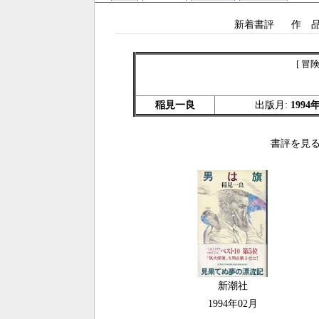
新着書評
作 
[ 冒
稲見一良
出版月:
1994
書評を見る
新潮社
1994年02月