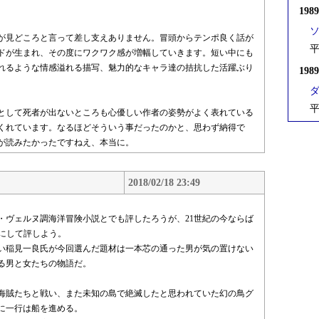
198
が見どころと言って差し支えありません。冒頭からテンポ良く話が
平
ドが生まれ、その度にワクワク感が増幅していきます。短い中にも
れるような情感溢れる描写、魅力的なキャラ達の拮抗した活躍ぶり
198
平
として死者が出ないところも心優しい作者の姿勢がよく表れている
くれています。なるほどそういう事だったのかと、思わず納得で
が読みたかったですねえ、本当に。
2018/02/18 23:49
ル・ヴェルヌ調海洋冒険小説とでも評したろうが、21世紀の今ならば
大にして評しよう。
い稲見一良氏が今回選んだ題材は一本芯の通った男が気の置けない
る男と女たちの物語だ。
海賊たちと戦い、また未知の島で絶滅したと思われていた幻の鳥グ
に一行は船を進める。