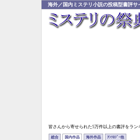
海外／国内ミステリ小説の投稿型書評サ
皆さんから寄せられた5万件以上の書評をラン
総合
国内作品
海外作品
ｱﾝｿﾛｼﾞｰ他