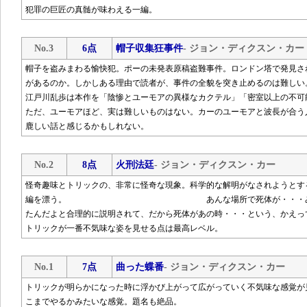
犯罪の巨匠の真髄が味わえる一編。
No.3
6点
帽子収集狂事件
- ジョン・ディクスン・カー
帽子を盗みまわる愉快犯。ポーの未発表原稿盗難事件。ロンドン塔で発見さ
があるのか。しかしある理由で読者が、事件の全貌を突き止めるのは難しい
江戸川乱歩は本作を「陰惨とユーモアの異様なカクテル」「密室以上の不可
ただ、ユーモアほど、実は難しいものはない。カーのユーモアと波長が合う
鹿しい話と感じるかもしれない。
No.2
8点
火刑法廷
- ジョン・ディクスン・カー
怪奇趣味とトリックの、非常に怪奇な現象。科学的な解明がなされようとす
編を漂う。 あんな場所で死体が・・・みたいな不
たんだよと合理的に説明されて、だから死体があの時・・・という、かえっ
トリックが一番不気味な姿を見せる点は最高レベル。
No.1
7点
曲った蝶番
- ジョン・ディクスン・カー
トリックが明らかになった時に浮かび上がって広がっていく不気味な感覚が
こまでやるかみたいな感覚。題名も絶品。