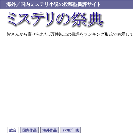
海外／国内ミステリ小説の投稿型書評サイト
皆さんから寄せられた5万件以上の書評をランキング形式で表示し
総合
国内作品
海外作品
ｱﾝｿﾛｼﾞｰ他