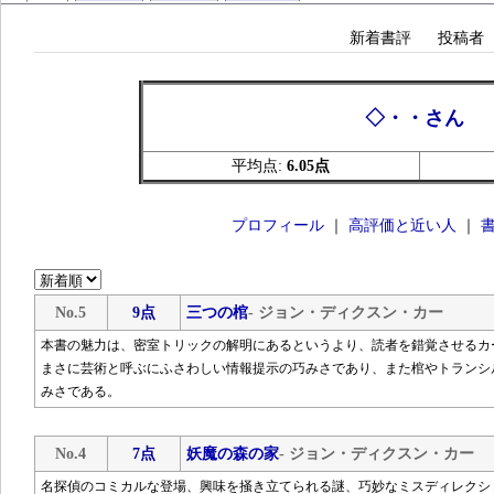
新着書評
投稿者
◇・・さん
平均点:
6.05点
プロフィール
｜
高評価と近い人
｜
No.5
9点
三つの棺
- ジョン・ディクスン・カー
本書の魅力は、密室トリックの解明にあるというより、読者を錯覚させるカ
まさに芸術と呼ぶにふさわしい情報提示の巧みさであり、また棺やトランシ
みさである。
No.4
7点
妖魔の森の家
- ジョン・ディクスン・カー
名探偵のコミカルな登場、興味を掻き立てられる謎、巧妙なミスディレクシ