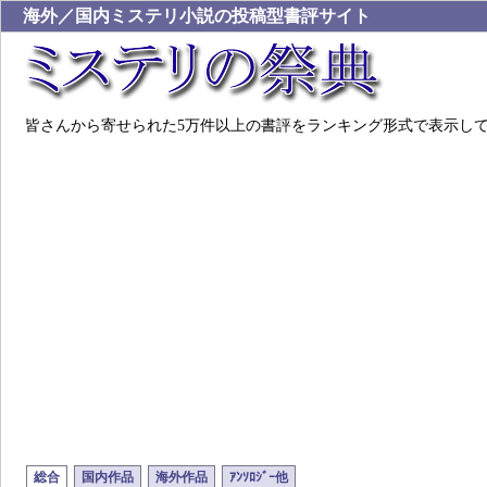
海外／国内ミステリ小説の投稿型書評サイト
皆さんから寄せられた5万件以上の書評をランキング形式で表示し
総合
国内作品
海外作品
ｱﾝｿﾛｼﾞｰ他