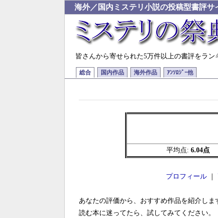
海外／国内ミステリ小説の投稿型書評サ
皆さんから寄せられた5万件以上の書評をラン
総合
国内作品
海外作品
ｱﾝｿﾛｼﾞｰ他
平均点:
6.04点
プロフィール
｜
あなたの評価から、おすすめ作品を紹介しま
読む本に迷ってたら、試してみてください。