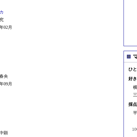
カ
究
年02月
ひと
春央
好き
年09月
三
採点
平
10
中顕