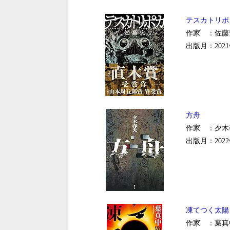
テスカトリポ
作家 ：佐藤
出版月：2021
方舟
作家 ：夕木
出版月：2022
凍てつく太陽
作家 ：葉真