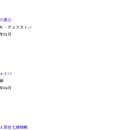
の童心
Ｋ・チェスタトン
年01月
ェイパ
嗣
年04月
人形佐七捕物帳