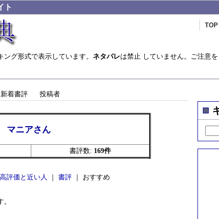
イト
TOP
キング形式で表示しています。
ネタバレ
は禁止 していません。ご注意を
新着書評
投稿者
マニアさん
書評数:
169件
高評価と近い人
｜
書評
｜ おすすめ
す。