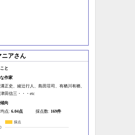
マニアさん
こと
な作家
横溝正史、綾辻行人、島田荘司、有栖川有栖、
津田信三・・・etc
傾向
均点:
6.04点
採点数:
169件
採点
0