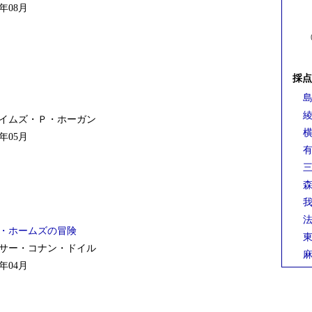
年08月
採点
島
綾
イムズ・Ｐ・ホーガン
横
年05月
有
三
森
我
法
・ホームズの冒険
東
サー・コナン・ドイル
麻
年04月