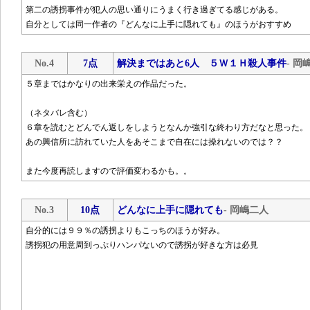
第二の誘拐事件が犯人の思い通りにうまく行き過ぎてる感じがある。
自分としては同一作者の『どんなに上手に隠れても』のほうがおすすめ
No.4
7点
解決まではあと6人 ５Ｗ１Ｈ殺人事件
- 岡
５章まではかなりの出来栄えの作品だった。
（ネタバレ含む）
６章を読むとどんでん返しをしようとなんか強引な終わり方だなと思った。
あの興信所に訪れていた人をあそこまで自在には操れないのでは？？
また今度再読しますので評価変わるかも。。
No.3
10点
どんなに上手に隠れても
- 岡嶋二人
自分的には９９％の誘拐よりもこっちのほうが好み。
誘拐犯の用意周到っぷりハンパないので誘拐が好きな方は必見