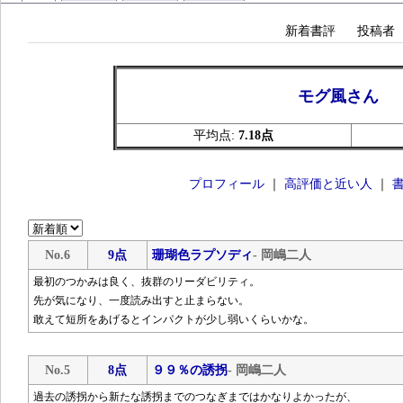
新着書評
投稿者
モグ風さん
平均点:
7.18点
プロフィール
｜
高評価と近い人
｜
No.6
9点
珊瑚色ラプソディ
- 岡嶋二人
最初のつかみは良く、抜群のリーダビリティ。
先が気になり、一度読み出すと止まらない。
敢えて短所をあげるとインパクトが少し弱いくらいかな。
No.5
8点
９９％の誘拐
- 岡嶋二人
過去の誘拐から新たな誘拐までのつなぎまではかなりよかったが、