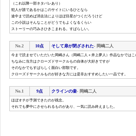
（これ以降一部ネタバレあり）
犯人が誰であるかはこのサイトにいるひとなら
途中まで読めば消去法によりほぼ目星がつくだろうけど
この小説はそんなことがどうでもよくなるくらい
ストーリーの巧みさひきこまれる。すばらしい。
No.2
10点
そして扉が閉ざされた
- 岡嶋二人
今まで読ませていただいた岡嶋さん（岡嶋二人＋井上夢人）作品なかではこ
ちなみに当方はクローズドサークルもの自体が大好きですが
そのなかでもすばらしく面白い部類です。
クローズドサークルものが好きな方には是非おすすめしたい一品です。
No.1
9点
クラインの壷
- 岡嶋二人
ほぼオチが予測できたのが残念。
それでも夢中にさせられるものがあり、一気に読み終えました。