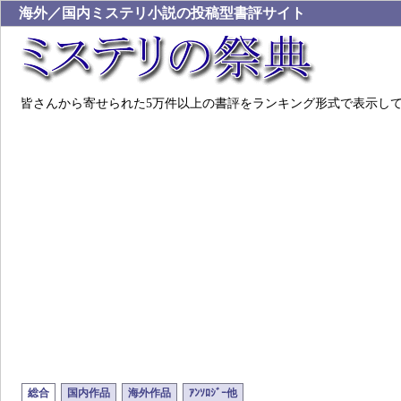
海外／国内ミステリ小説の投稿型書評サイト
皆さんから寄せられた5万件以上の書評をランキング形式で表示し
総合
国内作品
海外作品
ｱﾝｿﾛｼﾞｰ他