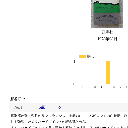
新潮社
1978年08月
採点
1
0
1
2
3
4
5
6
7
8
No.1
5点
◇・・
真珠湾攻撃の翌月のサンフランシスコを舞台に、「バビロン」の白昼夢に取
りを強調したメタハードボイルドの記念碑的作品。
ネオ・ハードボイルドの負の部分を煮詰めた結果、アンチハードボイルドの