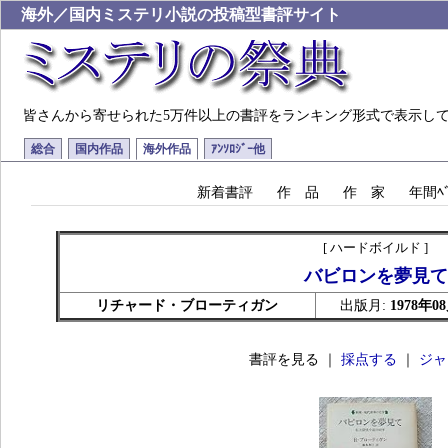
海外／国内ミステリ小説の投稿型書評サイト
皆さんから寄せられた5万件以上の書評をランキング形式で表示し
総合
国内作品
海外作品
ｱﾝｿﾛｼﾞｰ他
新着書評
作 品
作 家
年間ﾍﾞ
[ ハードボイルド ]
バビロンを夢見て
リチャード・ブローティガン
出版月:
1978年0
書評を見る ｜
採点する
｜
ジャ