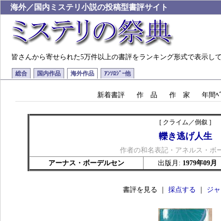
海外／国内ミステリ小説の投稿型書評サイト
皆さんから寄せられた5万件以上の書評をランキング形式で表示し
総合
国内作品
海外作品
ｱﾝｿﾛｼﾞｰ他
新着書評
作 品
作 家
年間ﾍﾞ
[ クライム／倒叙 ]
轢き逃げ人生
作者の和名表記・アネルス・ボ
アーナス・ボーデルセン
出版月:
1979年09月
書評を見る ｜
採点する
｜
ジャ