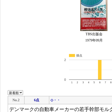
TBS出版会
1979年09月
採点
2
0
1
2
3
4
5
6
7
8
No.2
6点
◇・・
デンマークの自動車メーカーの若手幹部モル