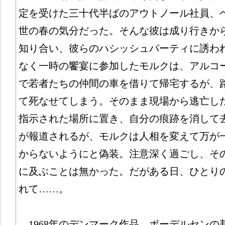
定を受けた三十代半ばのアウトノール社員、
世の春の気分だった。そんな彼は成り行きか
知り合い、彼らのハシッシュパーティに誘わ
なく一時の饗宴に参加したモルクは、アルコ
で若者たちの仲間の車を借りて帰宅するが、
て死なせてしまう。そのまま現場から逃亡し
指示された場所に置き、自分の痕跡を消して
が報道されるが、モルクは人相を変えて万が
からないようにと偽装。注意深く過ごし、そ
に及ぶことは無かった。だがある日、ひとり
れて……。
1968年のデンマーク作品。ボーデルセンの