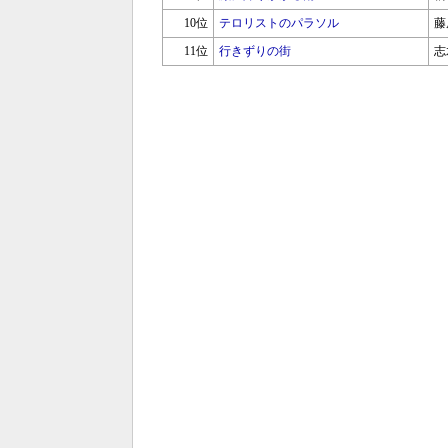
10位
テロリストのパラソル
藤
11位
行きずりの街
志