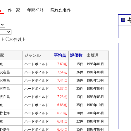
品
作 家
年間ﾍﾞｽﾄ
隠れた名作
以上
30件以上
家
ジャンル
平均点
評価数
出版月
尞
ハードボイルド
7.60点
15件
1995年01月
沢在昌
ハードボイルド
7.54点
26件
1991年08月
沢在昌
ハードボイルド
7.44点
16件
1993年10月
沢在昌
ハードボイルド
7.37点
35件
1990年09月
沢在昌
ハードボイルド
7.23点
13件
1993年03月
尞
ハードボイルド
6.86点
35件
1989年10月
竹七海
ハードボイルド
6.70点
10件
2000年05月
尞
ハードボイルド
6.41点
22件
1988年04月
野夏生
ハードボイルド
6.40点
15件
1993年09月