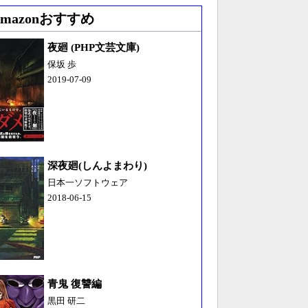
Amazonおすすめ
夜廻 (PHP文芸文庫)
保坂 歩
2019-07-09
深夜廻(しんよまわり)
日本一ソフトウェア
2018-06-15
青鬼 復讐編
黒田 研二