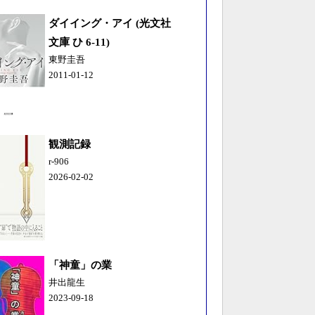
ダイイング・アイ (光文社
文庫 ひ 6-11)
東野圭吾
2011-01-12
観測記録
r-906
2026-02-02
「神童」の業
井出龍生
2023-09-18