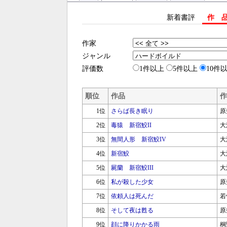
新着書評
作 
作家
ジャンル
評価数
1件以上
5件以上
10件
順位
作品
作
1位
さらば長き眠り
原
2位
毒猿 新宿鮫II
大
3位
無間人形 新宿鮫IV
大
4位
新宿鮫
大
5位
屍蘭 新宿鮫III
大
6位
私が殺した少女
原
7位
依頼人は死んだ
若
8位
そして夜は甦る
原
9位
顔に降りかかる雨
桐