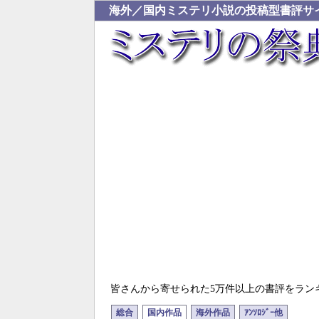
海外／国内ミステリ小説の投稿型書評サ
皆さんから寄せられた5万件以上の書評をラン
総合
国内作品
海外作品
ｱﾝｿﾛｼﾞｰ他