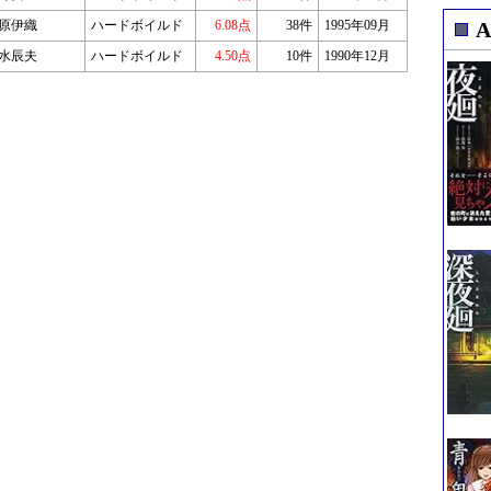
原伊織
ハードボイルド
6.08点
38件
1995年09月
水辰夫
ハードボイルド
4.50点
10件
1990年12月