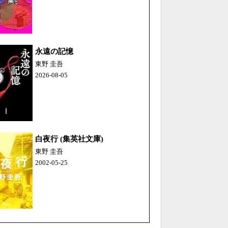
永遠の記憶
東野 圭吾
2026-08-05
白夜行 (集英社文庫)
東野 圭吾
2002-05-25