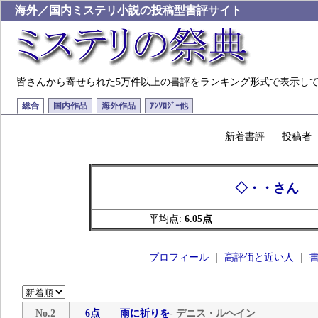
海外／国内ミステリ小説の投稿型書評サイト
皆さんから寄せられた5万件以上の書評をランキング形式で表示し
総合
国内作品
海外作品
ｱﾝｿﾛｼﾞｰ他
新着書評
投稿者
◇・・さん
平均点:
6.05点
プロフィール
｜
高評価と近い人
｜
No.2
6点
雨に祈りを
- デニス・ルヘイン