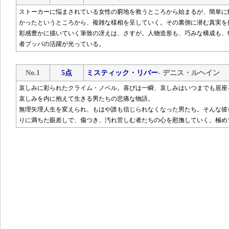
ストーカーに悩まされている女性の窮地を救うところから始まるが、簡単に
かったというところから、複雑な様相を呈していく。その裏側に潜む真実を
彩感豊かに描いていく筆致の冴えは、さすが。人物造形も、巧みな構成も、
者ブッバの活躍が光っている。
No.1
5点
ミスティック・リバー
- デニス・ルヘイン
哀しみに彩られたクライム・ノベル。喜びは一瞬、哀しみはいつまでも居座
哀しみを内に抱えて生きる男たちの悲痛な物語。
無理矢理人生を変えられ、もはや誰も信じられなくなった男たち。そんな彼
りに満ちた眼差しで、傷つき、汚れ苦しむ者たちの心を慰撫していく。極め