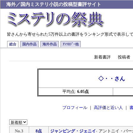
海外／国内ミステリ小説の投稿型書評サイト
皆さんから寄せられた5万件以上の書評をランキング形式で表示し
総合
国内作品
海外作品
ｱﾝｿﾛｼﾞｰ他
新着書評
投稿者
◇・・さん
平均点:
6.05点
プロフィール
｜
高評価と近い人
｜
No.3
8点
ジャンピング・ジェニイ
- アントニイ・バー