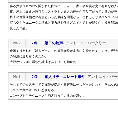
ある探偵作家の邸で開かれた仮装パーティー。参加者全員が史上有名な殺人
夜、屋上に設えた絞首台にストラトン夫人の死体が吊り下がっているのが発
椅子の位置や指紋の有無といった単純な問題から、これほどサスペンスフル
写も交えたユニークな構成と脱力感を催すどんでん返しが鮮やか。多重解決
見せた作品。
No.2
7点
第二の銃声
- アントニイ・バークリー
余興で行われた「殺人ゲーム」の被害者役が本当に射殺されてしまう。容疑
の解決に辿り着くのだが。
大胆かつ皮肉に満ちた構成はあまりにも印象的。
No.1
7点
毒入りチョコレート事件
- アントニイ・バー
それまでのミステリで名探偵が提示する解決は一つだったけれど、そんなの
って五つ六つ並べて眩惑させる。
コンセプトとテクニックと両方持っているのが凄い。