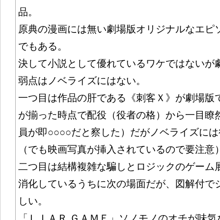
品。
原典の漫画には無い劇場版オリジナルなエピ
でもある。
決して小説として優れているワケではないが
弱点はノベライズにはない。
一つ目は作品の肝である《刺客Ｘ》が劇場版
が揃った時点で配役（役者の格）から一目瞭
員が即○○○○だと察した）だがノベライズに
（でも映画写真が挿入されているので要注意
二つ目は結構複雑な騙しとロジックのゲーム
消化しているうちに次の場面だが、図解付で
しい。
「ＬＩＡＲ ＧＡＭＥ」ソノモノのオチが味気