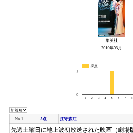
集英社
2010年03月
採点
1
0
1
2
3
4
5
6
7
8
No.1
5点
江守森江
先週土曜日に地上波初放送された映画（劇場