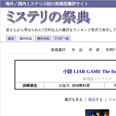
海外／国内ミステリ小説の投稿型書評サイト
皆さんから寄せられた5万件以上の書評をランキング形式で表示し
総合
国内作品
海外作品
ｱﾝｿﾛｼﾞｰ他
新着書評
作 品
作 家
年間ﾍﾞ
小説 LIAR GAME The fina
劇場版ノベライズ
浜崎達也
出版月:
2010年03月
書評を見る ｜
採点する
｜
ジャ