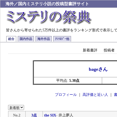
海外／国内ミステリ小説の投稿型書評サイト
皆さんから寄せられた5万件以上の書評をランキング形式で表示し
総合
国内作品
海外作品
ｱﾝｿﾛｼﾞｰ他
新着書評
投稿者
bageさん
平均点:
5.38点
プロフィール
｜
高評価と近い人
｜
No.2
3点
the SIX
- 井上夢人