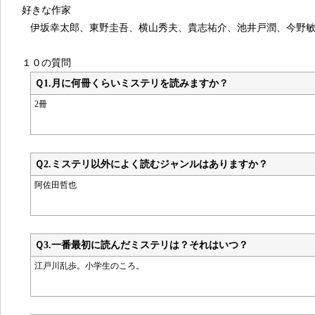
好きな作家
伊坂幸太郎、東野圭吾、横山秀夫、貴志祐介、池井戸潤、今野
１０の質問
Ｑ1.
月に何冊くらいミステリを読みますか？
2冊
Ｑ2.
ミステリ以外によく読むジャンルはありますか？
阿佐田哲也
Ｑ3.
一番最初に読んだミステリは？それはいつ？
江戸川乱歩。小学生のころ。