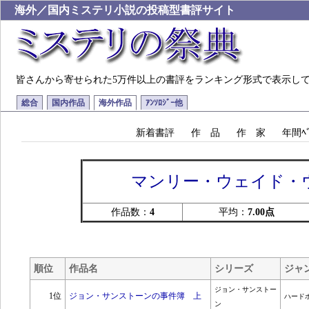
海外／国内ミステリ小説の投稿型書評サイト
皆さんから寄せられた5万件以上の書評をランキング形式で表示し
総合
国内作品
海外作品
ｱﾝｿﾛｼﾞｰ他
新着書評
作 品
作 家
年間ﾍﾞ
マンリー・ウェイド・
作品数：
4
平均：
7.00点
順位
作品名
シリーズ
ジャ
ジョン・サンストー
1位
ジョン・サンストーンの事件簿 上
ハード
ン