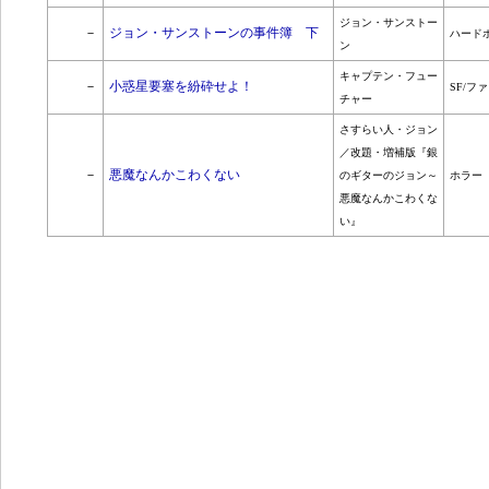
ジョン・サンストー
－
ジョン・サンストーンの事件簿 下
ハード
ン
キャプテン・フュー
－
小惑星要塞を紛砕せよ！
SF/フ
チャー
さすらい人・ジョン
／改題・増補版『銀
－
悪魔なんかこわくない
のギターのジョン～
ホラー
悪魔なんかこわくな
い』